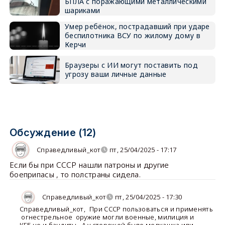
БПЛА с поражающими металлическими
шариками
Умер ребёнок, пострадавший при ударе
беспилотника ВСУ по жилому дому в
Керчи
Браузеры с ИИ могут поставить под
угрозу ваши личные данные
Обсуждение (12)
Справедливый_кот
пт, 25/04/2025 - 17:17
Если бы при СССР нашли патроны и другие
боеприпасы , то полстраны сидела.
Справедливый_кот
пт, 25/04/2025 - 17:30
Справедливый_кот
,
При СССР пользоваться и применять
огнестрельное оружие могли военные, милиция и
КГБ,но и бандиты ,.А у сторожей было мелкашка или