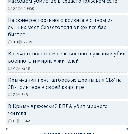
массовом убийстве в севастопольском селе
21
10350
На фоне ресторанного кризиса в одном из
лучших мест Севастополя открылся бар-
бистро
erid: 2SDnjdvhGXG
13
7299
В севастопольском селе военнослужащий убил
военного и мирных жителей
4
7219
Крымчанин печатал боевые дроны для СБУ на
3D-принтере в своей квартире
2
6481
В Крыму вражеский БПЛА убил мирного
жителя
0
6142