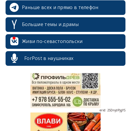
Раньше всех и прямо в телефон
Большие темы и драмы
Живи по-севастопольски
erid: 2SDnjcrDNw6
ForPost в наушниках
erid: 2SDnjdPjgYS
erid: 2SDnjdvhGXG