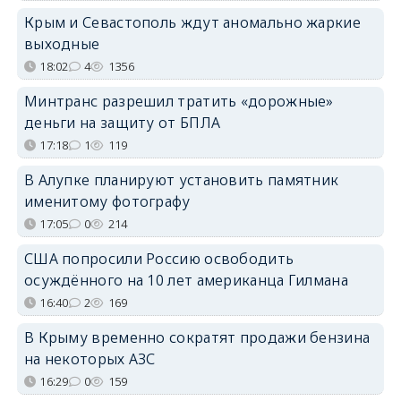
Крым и Севастополь ждут аномально жаркие
выходные
18:02
4
1356
Минтранс разрешил тратить «дорожные»
деньги на защиту от БПЛА
17:18
1
119
В Алупке планируют установить памятник
именитому фотографу
17:05
0
214
США попросили Россию освободить
осуждённого на 10 лет американца Гилмана
16:40
2
169
В Крыму временно сократят продажи бензина
на некоторых АЗС
16:29
0
159