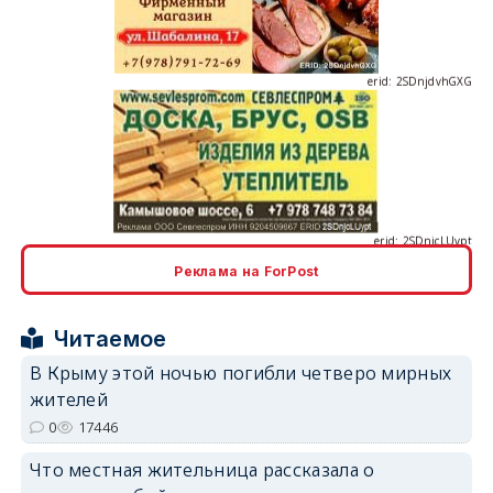
erid: 2SDnjcLUypt
Реклама на ForPost
erid: 2SDnjcrDNw6
Читаемое
В Крыму этой ночью погибли четверо мирных
жителей
0
17446
Что местная жительница рассказала о
erid: 2SDnjdPjgYS