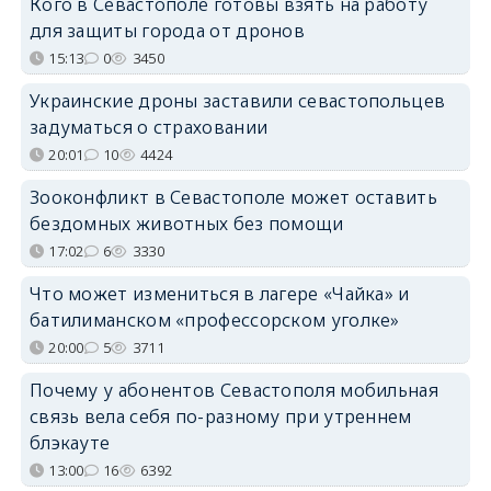
Кого в Севастополе готовы взять на работу
для защиты города от дронов
15:13
0
3450
Украинские дроны заставили севастопольцев
задуматься о страховании
20:01
10
4424
Зооконфликт в Севастополе может оставить
бездомных животных без помощи
17:02
6
3330
Что может измениться в лагере «Чайка» и
батилиманском «профессорском уголке»
20:00
5
3711
Почему у абонентов Севастополя мобильная
связь вела себя по-разному при утреннем
блэкауте
13:00
16
6392