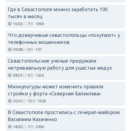
Где в Севастополе можно заработать 100
тысяч в месяц
10:02
7
1090
Что доверчивые севастопольцы «покупают» у
телефонных мошенников
09:08
0
137
Севастопольские учёные придумали
нетривиальную работу для ушастых медуз
08:01
0
1326
Минкультуры может изменить правила
стройки у форта «Северная Балаклава»
20:01
15
1635
В Севастополе простились с генерал-майором
Василием Казаченко
18:02
1
2396