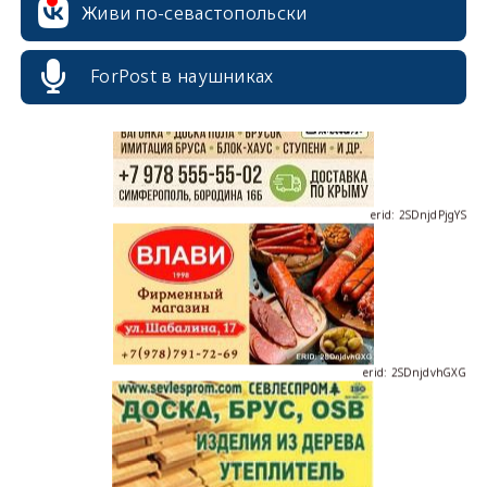
Живи по-севастопольски
ForPost в наушниках
erid: 2SDnjdPjgYS
erid: 2SDnjdvhGXG
erid: 2SDnjcLUypt