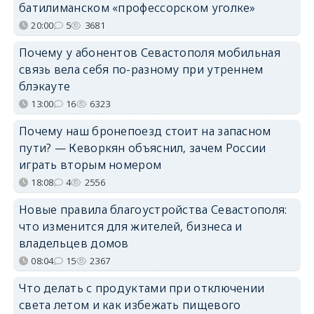
батилиманском «профессорском уголке»
20:00
5
3681
Почему у абонентов Севастополя мобильная
связь вела себя по-разному при утреннем
блэкауте
13:00
16
6323
Почему наш бронепоезд стоит на запасном
пути? — Кеворкян объяснил, зачем России
играть вторым номером
18:08
4
2556
Новые правила благоустройства Севастополя:
что изменится для жителей, бизнеса и
владельцев домов
08:04
15
2367
Что делать с продуктами при отключении
света летом и как избежать пищевого