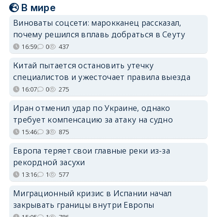
В мире
Виноваты соцсети: марокканец рассказал,
почему решился вплавь добраться в Сеуту
16:59
0
437
Китай пытается остановить утечку
специалистов и ужесточает правила выезда
16:07
0
275
Иран отменил удар по Украине, однако
требует компенсацию за атаку на судно
15:46
3
875
Европа теряет свои главные реки из-за
рекордной засухи
13:16
1
577
Миграционный кризис в Испании начал
закрывать границы внутри Европы
15:05
1
786