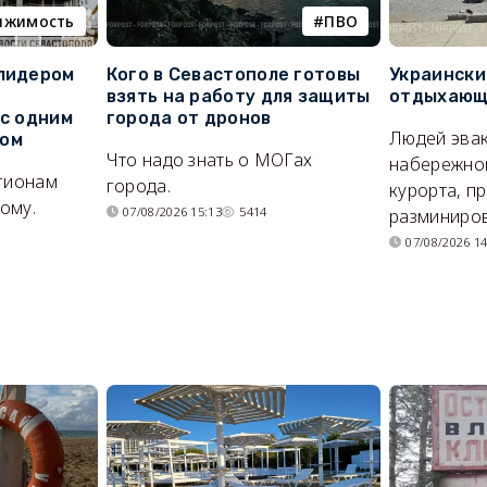
ижимость
ПВО
 лидером
Кого в Севастополе готовы
Украински
взять на работу для защиты
отдыхающи
 с одним
города от дронов
Людей эвак
сом
Что надо знать о МОГах
набережно
егионам
города.
курорта, п
ому.
07/08/2026 15:13
5414
разминиров
07/08/2026 14