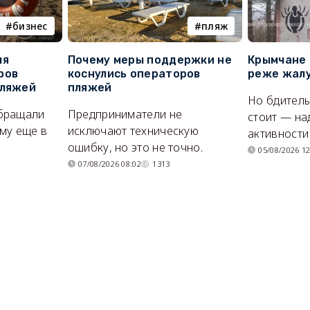
бизнес
пляж
ля
Почему меры поддержки не
Крымчане 
ров
коснулись операторов
реже жалу
пляжей
пляжей
Но бдитель
бращали
Предприниматели не
стоит — на
му еще в
исключают техническую
активности
ошибку, но это не точно.
05/08/2026 12
07/08/2026 08:02
1313