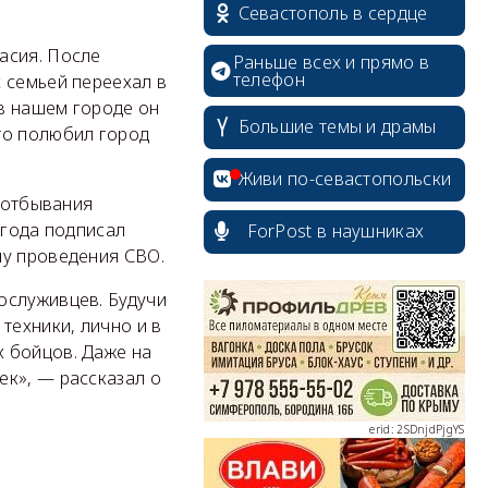
Севастополь в сердце
асия. После
Раньше всех и прямо в
телефон
 семьей переехал в
 в нашем городе он
Большие темы и драмы
то полюбил город
Живи по-севастопольски
е отбывания
 года подписал
ForPost в наушниках
ну проведения СВО.
erid: 2SDnjcrDNw6
ослуживцев. Будучи
техники, лично и в
 бойцов. Даже на
ек», — рассказал о
erid: 2SDnjdPjgYS