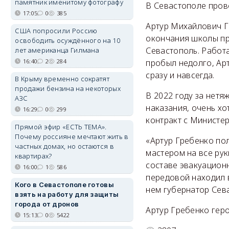
памятник именитому фотографу
В Севастополе пров
17:05
0
385
Артур Михайлович Г
США попросили Россию
окончания школы пр
освободить осуждённого на 10
Севастополь. Работа
лет американца Гилмана
16:40
2
284
пробыл недолго, Ар
сразу и навсегда.
В Крыму временно сократят
продажи бензина на некоторых
В 2022 году за нетя
АЗС
наказания, очень хо
16:29
0
299
контракт с Министе
Прямой эфир «ЕСТЬ ТЕМА».
Почему россияне мечтают жить в
«Артур Гребенко по
частных домах, но остаются в
мастером на все рук
квартирах?
составе эвакуацион
16:00
1
586
передовой находил 
Кого в Севастополе готовы
нем губернатор Сев
взять на работу для защиты
города от дронов
Артур Гребенко гер
15:13
0
5422