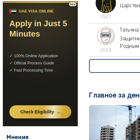
Царстви
7907
Татьяна
Защитни
Родным 
2098
Главное за ден
Мнения