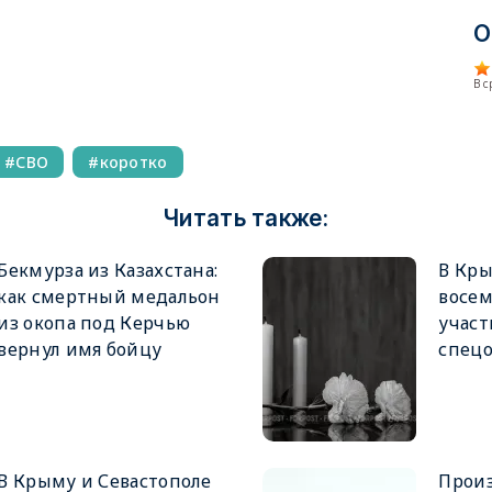
О
В 
СВО
коротко
Читать также:
Бекмурза из Казахстана:
В Кры
как смертный медальон
восе
из окопа под Керчью
учас
вернул имя бойцу
спец
В Крыму и Севастополе
Прои