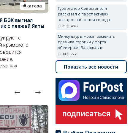
катера
электроснабжение
Губернатор Севастополя
рассказал о перспективах
электроснабжения города
й БЭК выгнал
Губернатор Севастополя
П
х с пляжей Ялты
рассказал о перспективах
к
21
4692
электроснабжения города
п
Минкультуры может изменить
уируют с
правила стройки у форта
Энергетики, подчеркнул он,
П
й крымского
«Северная Балаклава»
делают практически
и
роводится
18
2279
невозможное.
ош
ание.
07/08/2026 10:13
4692
Показать все новости
:15
4870