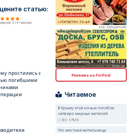
цените статью:
среднем:
5
(
4
голосов)
erid: 2SDnjdvhGXG
erid: 2SDnjcLUypt
му простились с
Реклама на ForPost
мью погибшими
тниками
Читаемое
операции
В Крыму этой ночью погибли
четверо мирных жителей
erid: 2SDnjcrDNw6
0
17573
зводители
Что местная жительница