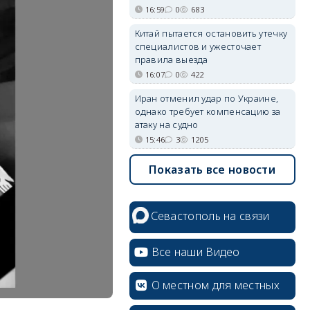
16:59
0
683
Китай пытается остановить утечку
специалистов и ужесточает
правила выезда
16:07
0
422
Иран отменил удар по Украине,
однако требует компенсацию за
атаку на судно
15:46
3
1205
Показать все новости
Севастополь на связи
Все наши Видео
О местном для местных