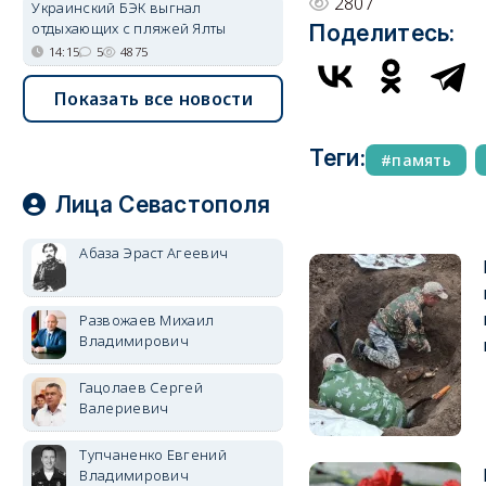
2807
Украинский БЭК выгнал
отдыхающих с пляжей Ялты
Поделитесь:
14:15
5
4875
Показать все новости
Теги:
память
Лица Севастополя
Абаза Эраст Агеевич
Развожаев Михаил
Владимирович
Гацолаев Сергей
Валериевич
Тупчаненко Евгений
Владимирович