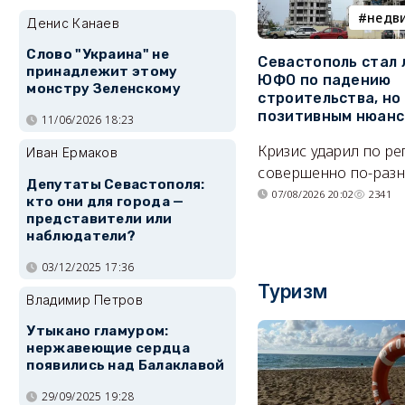
недв
Денис Канаев
Слово "Украина" не
Севастополь стал
принадлежит этому
ЮФО по падению
монстру Зеленскому
строительства, но
позитивным нюан
11/06/2026 18:23
Кризис ударил по р
Иван Ермаков
совершенно по-разн
Депутаты Севастополя:
07/08/2026 20:02
2341
кто они для города —
представители или
наблюдатели?
03/12/2025 17:36
Туризм
Владимир Петров
Утыкано гламуром:
нержавеющие сердца
появились над Балаклавой
29/09/2025 19:28