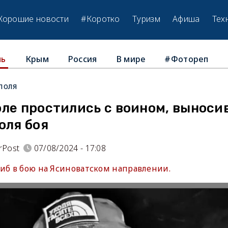
Хорошие новости
#Коротко
Туризм
Афиша
Тех
Крым
Россия
В мире
#Фотореп
ль
поля
оле простились с воином, вынос
оля боя
rPost
07/08/2024 - 17:08
гиб в бою на Ясиноватском направлении.