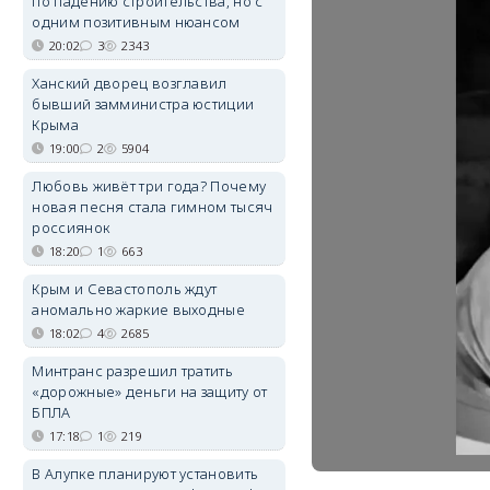
по падению строительства, но с
одним позитивным нюансом
20:02
3
2343
Ханский дворец возглавил
бывший замминистра юстиции
Крыма
19:00
2
5904
Любовь живёт три года? Почему
новая песня стала гимном тысяч
россиянок
18:20
1
663
Крым и Севастополь ждут
аномально жаркие выходные
18:02
4
2685
Минтранс разрешил тратить
«дорожные» деньги на защиту от
БПЛА
17:18
1
219
В Алупке планируют установить