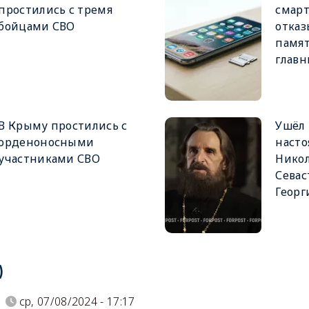
простились с тремя
смар
бойцами СВО
отказ
памят
глав
В Крыму простились с
Ушёл
орденоносными
насто
участниками СВО
Никол
Севас
Георг
)
ср, 07/08/2024 - 17:17