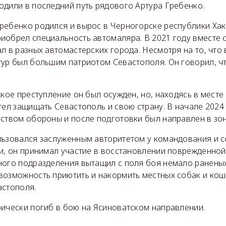
одили в последний путь рядового Артура Гребенко.
ребенко родился и вырос в Черногорске республики Хак
иобрел специальность автомаляра. В 2021 году вместе с
л в разных автомастерских города. Несмотря на то, что
тур был большим патриотом Севастополя. Он говорил, ч
жкое преступление он был осужден, но, находясь в мест
тел защищать Севастополь и свою страну. В начале 2024
рством обороны и после подготовки был направлен в зо
льзовался заслуженным авторитетом у командования и с
и, он принимал участие в восстановлении поврежденной 
ного подразделения вытащил с поля боя немало раненых
возможность приютить и накормить местных собак и кош
астополя.
оически погиб в бою на Ясиноватском направлении.