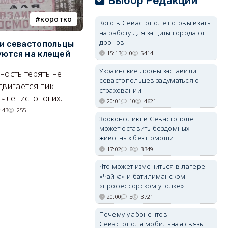
Выбор Редакции
коротко
Балаклава
Кого в Севастополе готовы взять
на работу для защиты города от
дронов
и севастопольцы
В Севастополе утвердили
Н
15:13
0
5414
ются на клещей
проект застройки центра
С
Балаклавы
и
Украинские дроны заставили
ность терять не
севастопольцев задуматься о
Там появится туристический
М
двигается пик
страховании
квартал с отелями и
н
 членистоногих.
20:01
10
4621
парковками.
:43
255
Зооконфликт в Севастополе
05/08/2026 08:01
5513
может оставить бездомных
животных без помощи
17:02
6
3349
Что может измениться в лагере
«Чайка» и батилиманском
«профессорском уголке»
20:00
5
3721
Почему у абонентов
Севастополя мобильная связь