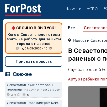
Новости
#СВО
#
Все
Севастопо
СРОЧНО В ВЫПУСК!
Кого в Севастополе готовы
взять на работу для защиты
Новости Севасто
города от дронов
пт, 07/08/2026 - 15:13
В Севастоп
раненых с п
Прислать новость
Служба новостей Fo
Свежее
Артур Гребенко по
Севастопольские светофоры
переведут на солнечные батареи
09:01
1
39
Севастополь стал лидером ЮФО