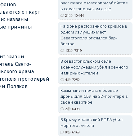
рассказала о массовом убийстве
тфонов
в севастопольском селе
ываются от карт
21
10444
и: названы
erid: 2SDnjdPjgYS
На фоне ресторанного кризиса в
ные причины
одном из лучших мест
Севастополя открылся бар-
бистро
13
7319
 из жизни
В севастопольском селе
ятель Свято-
военнослужащий убил военного
erid: 2SDnjdvhGXG
ьского храма
и мирных жителей
тополя протоиерей
4
7252
ий Поляков
Крымчанин печатал боевые
дроны для СБУ на 3D-принтере в
своей квартире
2
6498
В Крыму вражеский БПЛА убил
мирного жителя
0
6169