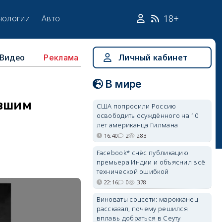
18+
нологии
Авто
Видео
Личный кабинет
Реклама
В мире
ившим
США попросили Россию
освободить осуждённого на 10
лет американца Гилмана
16:40
2
283
Facebook* снёс публикацию
премьера Индии и объяснил всё
технической ошибкой
22:16
0
378
Виноваты соцсети: марокканец
рассказал, почему решился
вплавь добраться в Сеуту