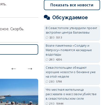
ять.
Показать все новости
Обсуждаемое
В Севастополе утвердили проект
сное. Скорбь.
застройки центра Балаклавы
32
5513
Возле памятника «Солдату и
Матросу» появятся каскадные
водопады
28
4206
Севастопольцам обещают
хорошие новости о бензине уже
на этой неделе
23
5798
Что местная жительница
рассказала о массовом убийстве
в севастопольском селе
21
10444