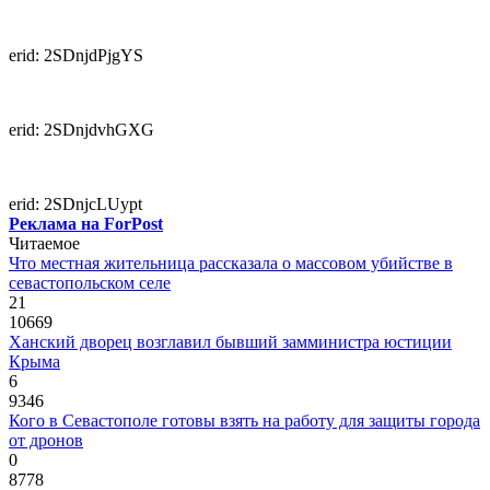
erid: 2SDnjdPjgYS
erid: 2SDnjdvhGXG
erid: 2SDnjcLUypt
Реклама на ForPost
Читаемое
Что местная жительница рассказала о массовом убийстве в
севастопольском селе
21
10669
Ханский дворец возглавил бывший замминистра юстиции
Крыма
6
9346
Кого в Севастополе готовы взять на работу для защиты города
от дронов
0
8778