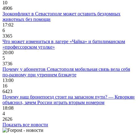
10
4906
Зооконфликт в Севастополе может оставить бездомных
животных без помощи
17:02
6
3365
Что может измениться в лагере «Чайка» и батилиманском
«профессорском уголке»
20:00
5
3736
Почему у абонентов Севастополя мобильная связь вела себя
по-разному при утреннем блэкауте
13:00
16
6423
Почему наш бронепоезд стоит на запасном пути? — Кеворкян
объяснил, зачем России играть вторым номером
18:08
4
2626
Показать все новости