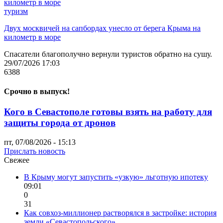
туризм
Двух москвичей на сапбордах унесло от берега Крыма на
километр в море
Спасатели благополучно вернули туристов обратно на сушу.
29/07/2026 17:03
6388
Срочно в выпуск!
Кого в Севастополе готовы взять на работу для
защиты города от дронов
пт, 07/08/2026 - 15:13
Прислать новость
Свежее
В Крыму могут запустить «узкую» льготную ипотеку
09:01
0
31
Как совхоз-миллионер растворялся в застройке: история
земли «Севастопольского»