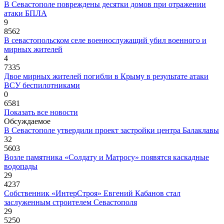
В Севастополе повреждены десятки домов при отражении
атаки БПЛА
9
8562
В севастопольском селе военнослужащий убил военного и
мирных жителей
4
7335
Двое мирных жителей погибли в Крыму в результате атаки
ВСУ беспилотниками
0
6581
Показать все новости
Обсуждаемое
В Севастополе утвердили проект застройки центра Балаклавы
32
5603
Возле памятника «Солдату и Матросу» появятся каскадные
водопады
29
4237
Собственник «ИнтерСтроя» Евгений Кабанов стал
заслуженным строителем Севастополя
29
5250