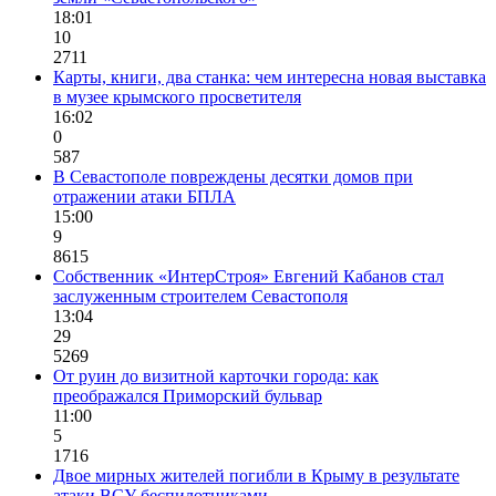
18:01
10
2711
Карты, книги, два станка: чем интересна новая выставка
в музее крымского просветителя
16:02
0
587
В Севастополе повреждены десятки домов при
отражении атаки БПЛА
15:00
9
8615
Собственник «ИнтерСтроя» Евгений Кабанов стал
заслуженным строителем Севастополя
13:04
29
5269
От руин до визитной карточки города: как
преображался Приморский бульвар
11:00
5
1716
Двое мирных жителей погибли в Крыму в результате
атаки ВСУ беспилотниками