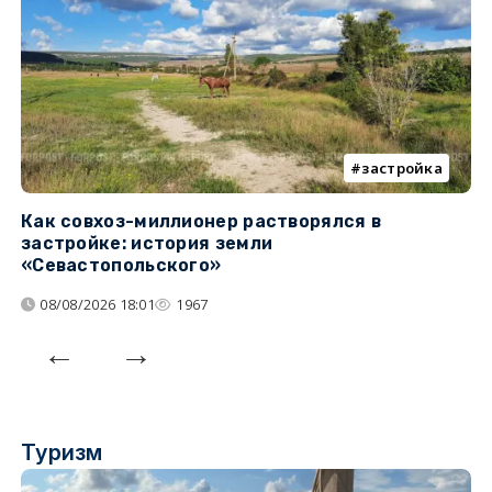
застройка
Как совхоз-миллионер растворялся в
К
застройке: история земли
н
«Севастопольского»
п
08/08/2026 18:01
1967
Туризм