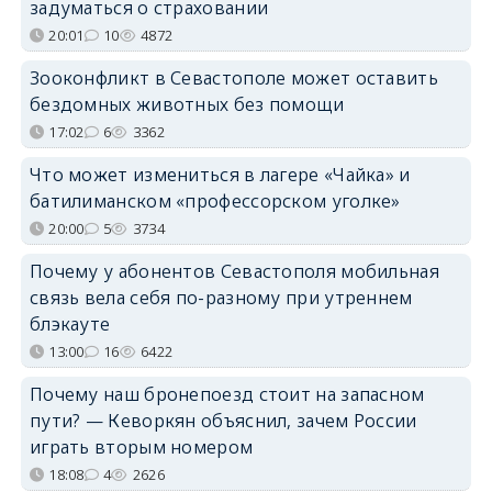
задуматься о страховании
20:01
10
4872
Зооконфликт в Севастополе может оставить
бездомных животных без помощи
17:02
6
3362
Что может измениться в лагере «Чайка» и
батилиманском «профессорском уголке»
20:00
5
3734
Почему у абонентов Севастополя мобильная
связь вела себя по-разному при утреннем
блэкауте
13:00
16
6422
Почему наш бронепоезд стоит на запасном
пути? — Кеворкян объяснил, зачем России
играть вторым номером
18:08
4
2626