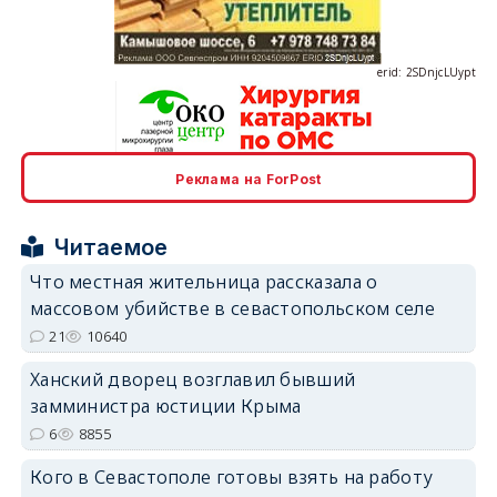
erid: 2SDnjcLUypt
Реклама на ForPost
erid: 2SDnjcrDNw6
Читаемое
Что местная жительница рассказала о
массовом убийстве в севастопольском селе
21
10640
erid: 2SDnjdPjgYS
Ханский дворец возглавил бывший
замминистра юстиции Крыма
6
8855
Кого в Севастополе готовы взять на работу