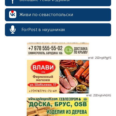
erid: 2SDnjcrDNw6
Живи по-севастопольски
ForPost в наушниках
erid: 2SDnjdPjgYS
erid: 2SDnjdvhGXG