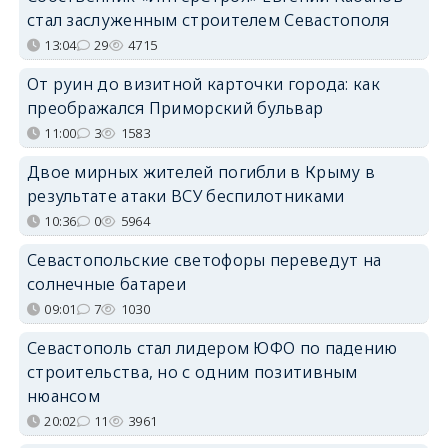
стал заслуженным строителем Севастополя
13:04
29
4715
От руин до визитной карточки города: как
преображался Приморский бульвар
11:00
3
1583
Двое мирных жителей погибли в Крыму в
результате атаки ВСУ беспилотниками
10:36
0
5964
Севастопольские светофоры переведут на
солнечные батареи
09:01
7
1030
Севастополь стал лидером ЮФО по падению
строительства, но с одним позитивным
нюансом
20:02
11
3961