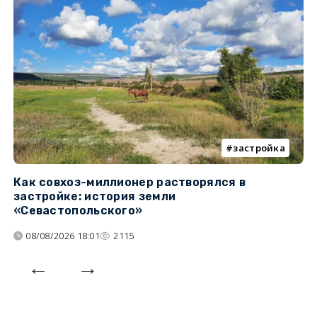
застройка
Как совхоз-миллионер растворялся в
К
застройке: история земли
н
«Севастопольского»
п
08/08/2026 18:01
2115