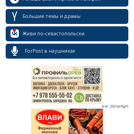
Большие темы и драмы
Живи по-севастопольски
erid: 2SDnjcrDNw6
ForPost в наушниках
erid: 2SDnjdPjgYS
erid: 2SDnjdvhGXG