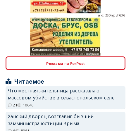
erid: 2SDnjcLUypt
Реклама на ForPost
Читаемое
erid: 2SDnjcrDNw6
Что местная жительница рассказала о
массовом убийстве в севастопольском селе
21
10646
Ханский дворец возглавил бывший
замминистра юстиции Крыма
erid: 2SDnjdPjgYS
6
8961