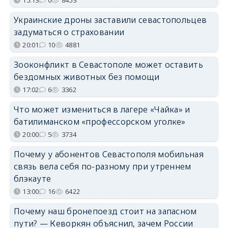
Украинские дроны заставили севастопольцев
задуматься о страховании
20:01
10
4881
Зооконфликт в Севастополе может оставить
бездомных животных без помощи
17:02
6
3362
Что может измениться в лагере «Чайка» и
батилиманском «профессорском уголке»
20:00
5
3734
Почему у абонентов Севастополя мобильная
связь вела себя по-разному при утреннем
блэкауте
13:00
16
6422
Почему наш бронепоезд стоит на запасном
пути? — Кеворкян объяснил, зачем России