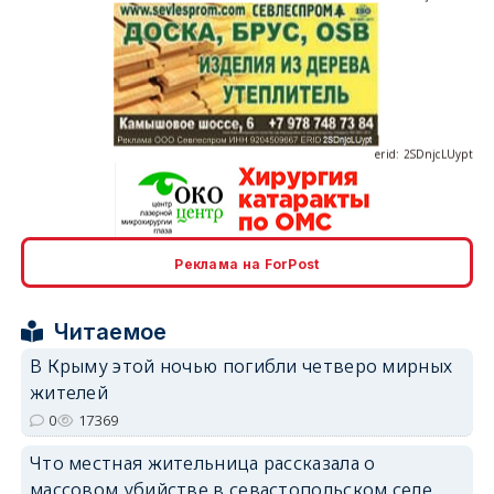
erid: 2SDnjcLUypt
Реклама на ForPost
erid: 2SDnjcrDNw6
Читаемое
В Крыму этой ночью погибли четверо мирных
жителей
0
17369
erid: 2SDnjdPjgYS
Что местная жительница рассказала о
массовом убийстве в севастопольском селе