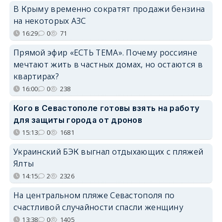
В Крыму временно сократят продажи бензина
на некоторых АЗС
16:29
0
71
Прямой эфир «ЕСТЬ ТЕМА». Почему россияне
мечтают жить в частных домах, но остаются в
квартирах?
16:00
0
238
Кого в Севастополе готовы взять на работу
для защиты города от дронов
15:13
0
1681
Украинский БЭК выгнал отдыхающих с пляжей
Ялты
14:15
2
2326
На центральном пляже Севастополя по
счастливой случайности спасли женщину
13:38
0
1405