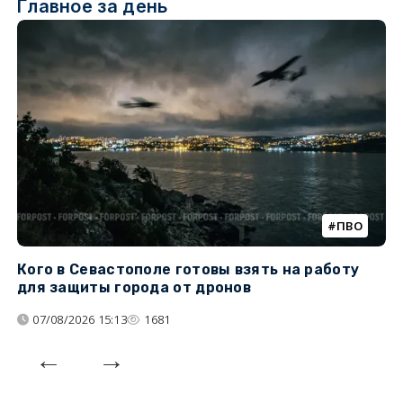
Главное за день
ПВО
Кого в Севастополе готовы взять на работу
У
для защиты города от дронов
07/08/2026 15:13
1681