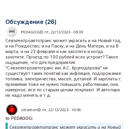
Обсуждение (26)
PEDAGOG
пт, 22/12/2023 - 09:39
Севэлектроавтотранс может украсить и на Новый год,
и на Рождество, и на Пасху, и на День Матери, и на 8
марта, и на 23 февраля и как захотите и когда
захотите. Проезд по 100 рублей всех устроит? Такое
ощущение, что для предприятия
"Севэлектроавтотранс им. А.С. Круподёрова" не
существует таких понятий как инфляция, подорожание
топлива, электричества, масел, деталей. И зарплаты с
премиями тоже не нужно повышать работникам, они,
наверное, все по старым ценам покупают. И автопарк
не надо менять и т д.
zitramon
пт, 22/12/2023 - 10:06
to PEDAGOG:
Севэлектроавтотранс может украсить и на Новый