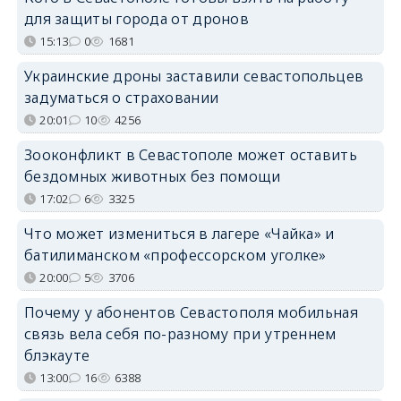
для защиты города от дронов
15:13
0
1681
Украинские дроны заставили севастопольцев
задуматься о страховании
20:01
10
4256
Зооконфликт в Севастополе может оставить
бездомных животных без помощи
17:02
6
3325
Что может измениться в лагере «Чайка» и
батилиманском «профессорском уголке»
20:00
5
3706
Почему у абонентов Севастополя мобильная
связь вела себя по-разному при утреннем
блэкауте
13:00
16
6388