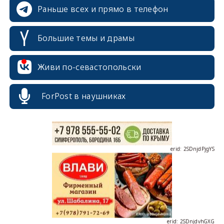
Раньше всех и прямо в телефон
Большие темы и драмы
erid: 2SDnjcrDNw6
Живи по-севастопольски
ForPost в наушниках
erid: 2SDnjdPjgYS
erid: 2SDnjdvhGXG