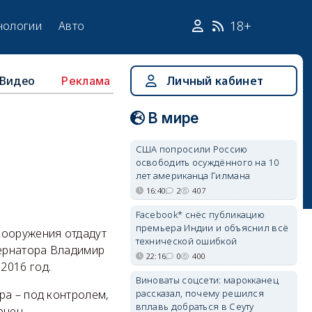
18+
нологии
Авто
Видео
Личный кабинет
Реклама
В мире
США попросили Россию
освободить осуждённого на 10
лет американца Гилмана
16:40
2
407
Facebook* снёс публикацию
премьера Индии и объяснил всё
сооружения отдадут
технической ошибкой
ернатора Владимир
22:16
0
400
2016 год.
Виноваты соцсети: марокканец
рассказал, почему решился
ра – под контролем,
вплавь добраться в Сеуту
онец.