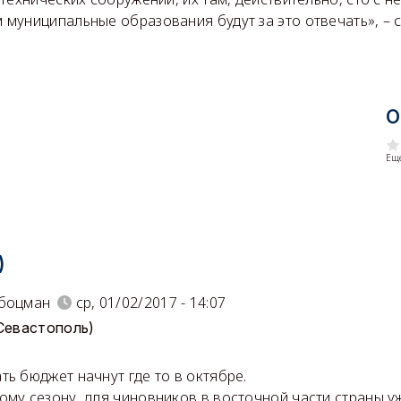
муниципальные образования будут за это отвечать», – с
О
Еще
)
 боцман
ср, 01/02/2017 - 14:07
(Севастополь)
ть бюджет начнут где то в октябре.
ому сезону, для чиновников в восточной части страны у