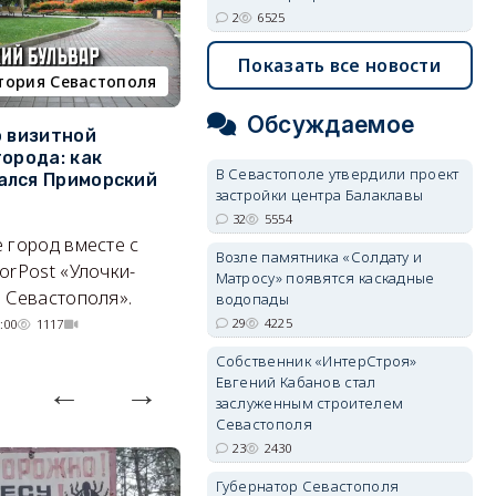
2
6525
Показать все новости
тория Севастополя
недвижимость
Обсуждаемое
о визитной
Севастополь стал лидером
К
города: как
ЮФО по падению
в
В Севастополе утвердили проект
ался Приморский
строительства, но с одним
г
застройки центра Балаклавы
позитивным нюансом
32
5554
Ч
 город вместе с
Кризис ударил по регионам
го
Возле памятника «Солдату и
orPost «Улочки-
совершенно по-разному.
Матросу» появятся каскадные
 Севастополя».
водопады
07/08/2026 20:02
3587
29
4225
:00
1117
Собственник «ИнтерСтроя»
Евгений Кабанов стал
заслуженным строителем
Севастополя
23
2430
Губернатор Севастополя