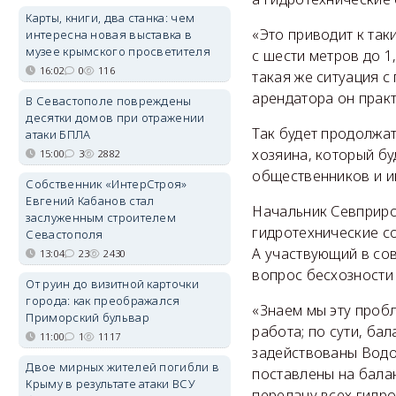
Карты, книги, два станка: чем
«Это приводит к так
интересна новая выставка в
музее крымского просветителя
с шести метров до 1
16:02
0
116
такая же ситуация 
арендатора он прак
В Севастополе повреждены
десятки домов при отражении
Так будет продолжат
атаки БПЛА
хозяина, который бу
15:00
3
2882
общественников и и
Собственник «ИнтерСтроя»
Евгений Кабанов стал
Начальник Севприро
заслуженным строителем
гидротехнические с
Севастополя
А участвующий в со
13:04
23
2430
вопрос бесхозности
От руин до визитной карточки
города: как преображался
«Знаем мы эту пробл
Приморский бульвар
работа; по сути, ба
11:00
1
1117
задействованы Водо
Двое мирных жителей погибли в
поставлены на бала
Крыму в результате атаки ВСУ
передачу всех гидро