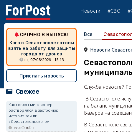
Новости
#СВО
#
Все
Севастопо
СРОЧНО В ВЫПУСК!
Кого в Севастополе готовы
взять на работу для защиты
Новости Севасто
города от дронов
пт, 07/08/2026 - 15:13
Севастопол
муниципаль
Прислать новость
Служба новостей Fo
Свежее
В Севастополе иску
Как совхоз-миллионер
на баланс муниципа
растворялся в застройке:
Базаров на совещан
история земли
«Севастопольского»
В Севастополе свыше
18:01
0
1
а гидротехнические 