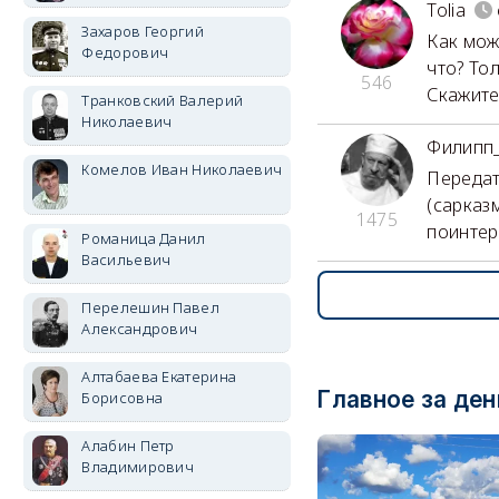
Tolia
Захаров Георгий
Как можн
Федорович
что? То
546
Скажите.
Транковский Валерий
Николаевич
Филипп
Комелов Иван Николаевич
Передат
(сарказ
1475
поинтер
Романица Данил
Васильевич
Перелешин Павел
Александрович
Алтабаева Екатерина
Главное за ден
Борисовна
Алабин Петр
Владимирович