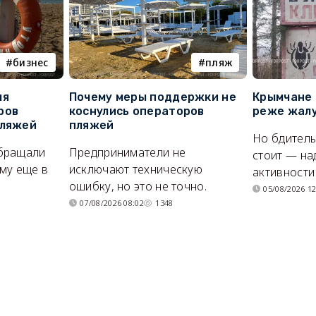
бизнес
пляж
ля
Почему меры поддержки не
Крымчане 
ров
коснулись операторов
реже жалу
пляжей
пляжей
Но бдитель
бращали
Предприниматели не
стоит — на
му еще в
исключают техническую
активности
ошибку, но это не точно.
05/08/2026 12
07/08/2026 08:02
1348