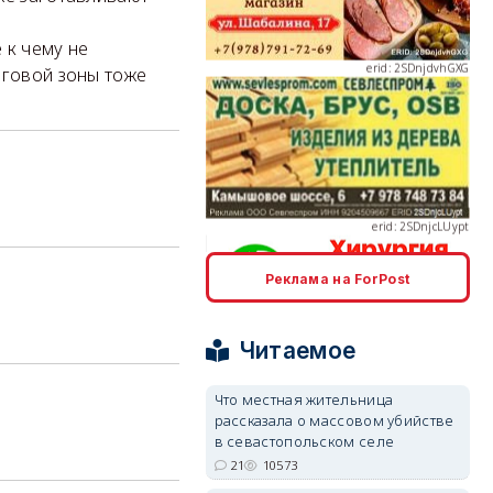
 к чему не
еговой зоны тоже
erid: 2SDnjcLUypt
Реклама на ForPost
erid: 2SDnjcrDNw6
Читаемое
Что местная жительница
рассказала о массовом убийстве
в севастопольском селе
21
10573
erid: 2SDnjdPjgYS