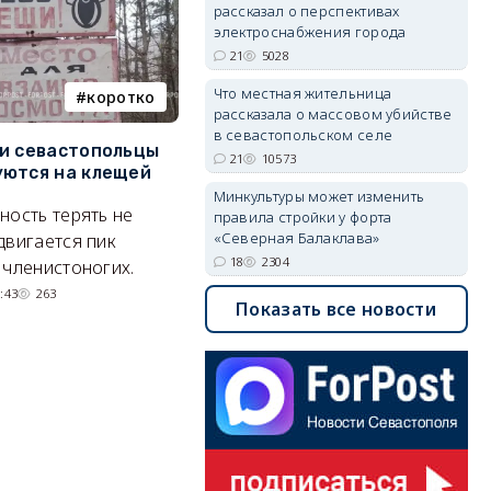
рассказал о перспективах
электроснабжения города
21
5028
Что местная жительница
коротко
Балаклава
рассказала о массовом убийстве
в севастопольском селе
и севастопольцы
В Севастополе утвердили
Н
21
10573
ются на клещей
проект застройки центра
С
Балаклавы
и
Минкультуры может изменить
ность терять не
правила стройки у форта
Там появится туристический
М
«Северная Балаклава»
двигается пик
квартал с отелями и
н
18
2304
 членистоногих.
парковками.
:43
263
Показать все новости
05/08/2026 08:01
5554