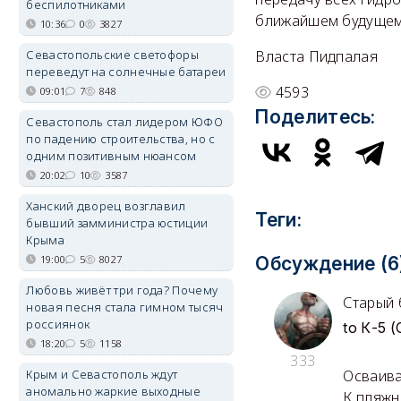
беспилотниками
ближайшем будущем 
10:36
0
3827
Севастопольские светофоры
Власта Пидпалая
переведут на солнечные батареи
4593
09:01
7
848
Поделитесь:
Севастополь стал лидером ЮФО
по падению строительства, но с
одним позитивным нюансом
20:02
10
3587
Ханский дворец возглавил
Теги:
бывший замминистра юстиции
Крыма
19:00
5
8027
Обсуждение (6
Любовь живёт три года? Почему
Старый
новая песня стала гимном тысяч
россиянок
to К-5 
18:20
5
1158
333
Крым и Севастополь ждут
Осваива
аномально жаркие выходные
К пляжн