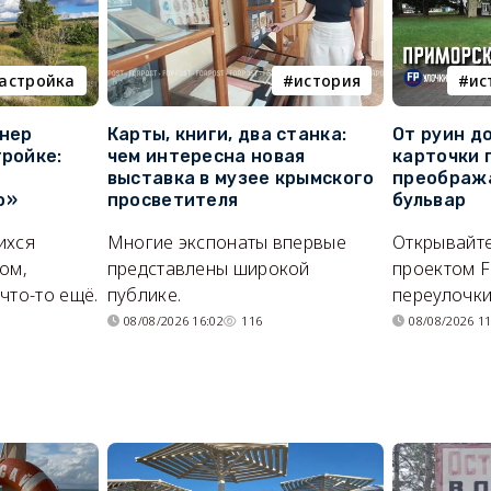
астройка
история
ис
онер
Карты, книги, два станка:
От руин д
тройке:
чем интересна новая
карточки 
выставка в музее крымского
преображ
о»
просветителя
бульвар
ихся
Многие экспонаты впервые
Открывайте
ом,
представлены широкой
проектом F
что-то ещё.
публике.
переулочки
08/08/2026 16:02
116
08/08/2026 11