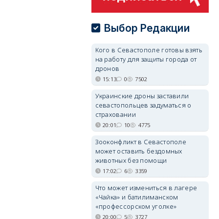
Выбор Редакции
Кого в Севастополе готовы взять
на работу для защиты города от
дронов
15:13
0
7502
Украинские дроны заставили
севастопольцев задуматься о
страховании
20:01
10
4775
Зооконфликт в Севастополе
может оставить бездомных
животных без помощи
17:02
6
3359
Что может измениться в лагере
«Чайка» и батилиманском
«профессорском уголке»
20:00
5
3727