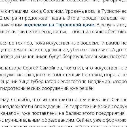
им ситуациям, как в Орлином. Уровень воды в Туристиче
,2 метра и продолжает падать. Это в городе, где воды не
с пожарным
водоёмом на Тороповой даче.
В результате 
тически пришёл в негодность», – пояснил свою обеспоко
ься до тех пор, пока искусственные водоёмы и дамбы не
дет отвечать за их содержание, убеждён активист. А до т
нспекции чиновников будут безрезультативными, посето
днадзора Сергей Самойлов, пояснил, что искусственны
ооружения находятся в компетенции Севтехнадзора, а н
вещании вице-губернатор Севастополя Владимир Базаро
 гидротехнических сооружений уже решён.
ему. Спасибо, что вы заострили на ней внимание. Сейча
лансодержатели определены. Те гидротехнические соору
каналом, уже поставлены на баланс этого предприятия.
нс муниципальным образованиям. Сейчас уже оформляю
технических сооружений, их там, действительно, сто с н