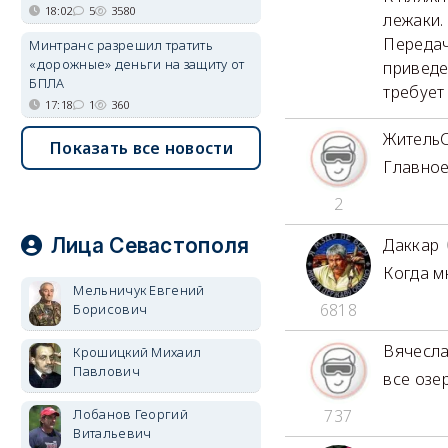
18:02
5
3580
лежаки. 
Передач
Минтранс разрешил тратить
«дорожные» деньги на защиту от
приведе
БПЛА
требует 
17:18
1
360
Житель
Показать все новости
Главное
2
Лица Севастополя
Даккар
Когда мн
Мельничук Евгений
6818
Борисович
Вячесла
Крошицкий Михаил
Павлович
все озе
Лобанов Георгий
737
Витальевич