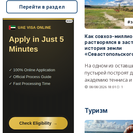
Перейти в раздел
з
Как совхоз-милли
растворялся в зас
история земли
«Севастопольског
На одном из оставш
пустырей построят д
академию тенниса и 
08/08/2026 18:01
1
Туризм