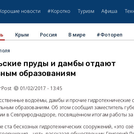
Хорошие новости
#Коротко
Туризм
Афиша
Тех
Крым
Россия
В мире
#Фотореп
ль
поля
ьские пруды и дамбы отдают
ным образованиям
rPost
01/02/2017 - 13:45
сственные водоёмы, дамбы и прочие гидротехнические 
льным образованиям. Об этом сообщил заместитель губ
ии в Севприроднадзоре, посвящённом итогам работы за 
 ста бесхозных гидротехнических сооружений, «это озё
сооружения – нет», рассказал общественник Григорий Д