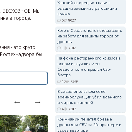
Ханский дворец возглавил
бывший замминистра юстиции
.... БЕСХОЗНОЕ. Мы
Крыма
ина в городе.
5
8027
Кого в Севастополе готовы взять
на работу для защиты города от
erid: 2SDnjdvhGXG
дронов
ния - это круто
0
7502
У Ростехнадзора бы
На фоне ресторанного кризиса в
одном из лучших мест
Севастополя открылся бар-
бистро
13
7349
В севастопольском селе
военнослужащий убил военного
и мирных жителей
4
7287
Крымчанин печатал боевые
дроны для СБУ на 3D-принтере в
своей квартире