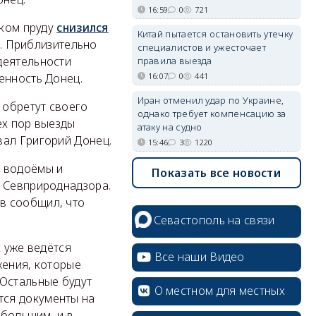
16:59
0
721
ском пруду
снизился
Китай пытается остановить утечку
т. Приблизительно
специалистов и ужесточает
деятельности
правила выезда
16:07
0
441
енность Донец.
Иран отменил удар по Украине,
 обретут своего
однако требует компенсацию за
ех пор выезды
атаку на судно
вал Григорий Донец.
15:46
3
1220
е водоёмы и
Показать все новости
е Севприроднадзора.
в сообщил, что
Севастополь на связи
с уже ведётся
Все наши Видео
жения, которые
 Остальные будут
О местном для местных
тся документы на
ебольшим, и в