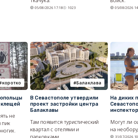
Ткачука.
войск.
05/08/2026 17:18
1023
05/08/2026 14
коротко
Балаклава
топольцы
В Севастополе утвердили
На диких 
 клещей
проект застройки центра
Севастопо
Балаклавы
инспекто
ять не
Там появится туристический
Могут ли о
 пик
квартал с отелями и
на необор
ногих.
парковками.
31/07/2026 10