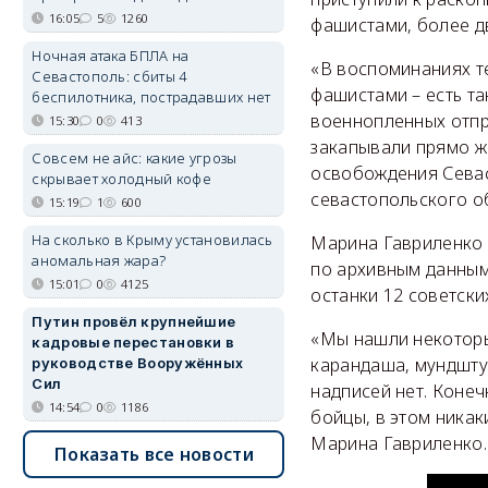
16:05
5
1260
фашистами, более д
Ночная атака БПЛА на
«В воспоминаниях те
Севастополь: сбиты 4
фашистами – есть та
беспилотника, пострадавших нет
военнопленных отпра
15:30
0
413
закапывали прямо жи
Совсем не айс: какие угрозы
освобождения Севас
скрывает холодный кофе
севастопольского о
15:19
1
600
На сколько в Крыму установилась
Марина Гавриленко р
аномальная жара?
по архивным данным 
15:01
0
4125
останки 12 советски
Путин провёл крупнейшие
«Мы нашли некоторые
кадровые перестановки в
карандаша, мундштук
руководстве Вооружённых
Сил
надписей нет. Конеч
14:54
0
1186
бойцы, в этом никак
Марина Гавриленко
Показать все новости