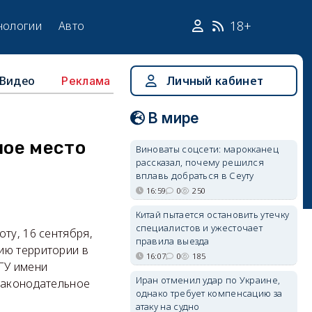
18+
нологии
Авто
Видео
Личный кабинет
Реклама
В мире
ное место
Виноваты соцсети: марокканец
рассказал, почему решился
вплавь добраться в Сеуту
16:59
0
250
Китай пытается остановить утечку
специалистов и ужесточает
ту, 16 сентября,
правила выезда
ию территории в
16:07
0
185
ГУ имени
Иран отменил удар по Украине,
 законодательное
однако требует компенсацию за
атаку на судно