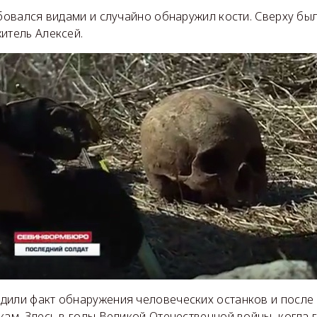
юбовался видами и случайно обнаружил кости. Сверху был
итель Алексей.
дили факт обнаружения человеческих останков и после
кам. Здесь в годы Великой Отечественной войны, когда 