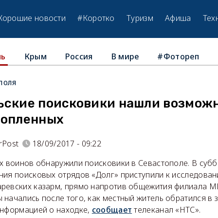
Хорошие новости
#Коротко
Туризм
Афиша
Тех
Крым
Россия
В мире
#Фотореп
ль
поля
ьские поисковики нашли возмож
нопленных
rPost
18/09/2017 - 09:22
х воинов обнаружили поисковики в Севастополе. В суббо
ния поисковых отрядов «Долг» приступили к исследован
ревских казарм, прямо напротив общежития филиала М
 начались после того, как местный житель обратился в
информацией о находке,
сообщает
телеканал «НТС».