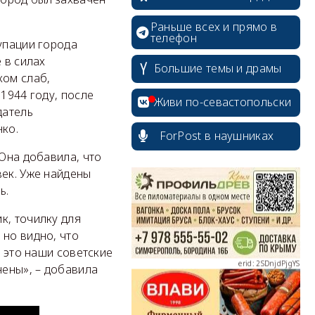
Раньше всех и прямо в
телефон
упации города
 в силах
Большие темы и драмы
ком слаб,
1944 году, после
Живи по-севастопольски
датель
erid: 2SDnjcrDNw6
ко.
ForPost в наушниках
 Она добавила, что
век. Уже найдены
ь.
к, точилку для
erid: 2SDnjdPjgYS
 но видно, что
о это наши советские
нены», – добавила