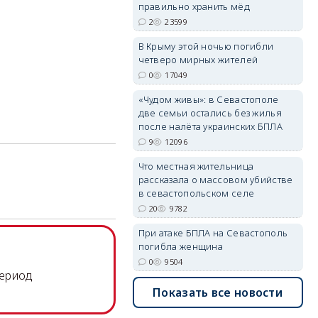
erid: 2SDnjdPjgYS
правильно хранить мёд
2
23599
В Крыму этой ночью погибли
четверо мирных жителей
0
17049
«Чудом живы»: в Севастополе
erid: 2SDnjdvhGXG
две семьи остались без жилья
после налёта украинских БПЛА
9
12096
Что местная жительница
рассказала о массовом убийстве
в севастопольском селе
20
9782
При атаке БПЛА на Севастополь
погибла женщина
0
9504
период
Показать все новости