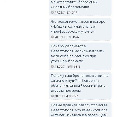
может оставить бездомных
29/07/2026 17:03
6371
животных без помощи
17:02
6
3171
Что может измениться в лагере
«Чайка» и батилиманском
«профессорском уголке»
20:00
5
3676
Почему у абонентов
Севастополя мобильная связь
вела себя по-разному при
утреннем блэкауте
13:00
16
6316
Почему наш бронепоезд стоит на
запасном пути? — Кеворкян
объяснил, зачем России играть
вторым номером
18:08
4
2551
Новые правила благоустройства
Севастополя: что изменится для
жителей, бизнеса и владельцев