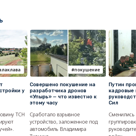
ь
алаклава
покушение
т
Совершено покушение на
Путин про
стройки у
разработчика дронов
кадровые 
«Упырь» — что известно к
руководс
этому часу
Сил
ловину ТСН
Сработало взрывное
Сменились
ируют
устройство, заложенное под
группировк
учей».
автомобиль Владимира
руководите