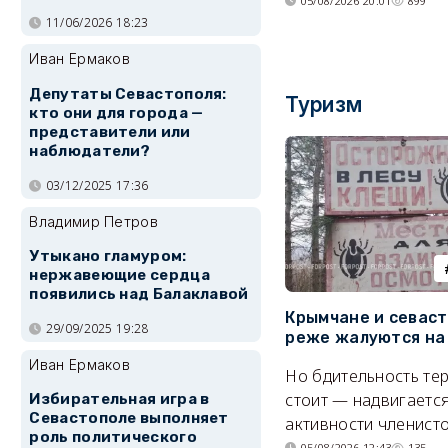
05/08/2026 20:01
899
11/06/2026 18:23
Иван Ермаков
Депутаты Севастополя:
Туризм
кто они для города —
представители или
наблюдатели?
03/12/2025 17:36
Владимир Петров
Утыкано гламуром:
нержавеющие сердца
появились над Балаклавой
Крымчане и севас
29/09/2025 19:28
реже жалуются на
Иван Ермаков
Но бдительность тер
стоит — надвигается
Избирательная игра в
Севастополе выполняет
активности членисто
роль политического
05/08/2026 12:43
135