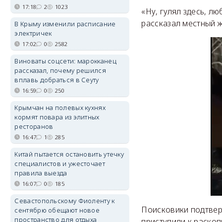
17:18
2
1023
«Ну, гулял здесь, л
рассказал местный ж
В Крыму изменили расписание
электричек
17:02
0
2582
Виноваты соцсети: марокканец
рассказал, почему решился
вплавь добраться в Сеуту
16:59
0
250
Крымчан на полевых кухнях
кормят повара из элитных
ресторанов
16:47
1
285
Китай пытается остановить утечку
специалистов и ужесточает
правила выезда
16:07
0
185
Севастопольскому Фиоленту к
Поисковики подтвер
сентябрю обещают новое
пространство для отдыха
приступили к раскоп