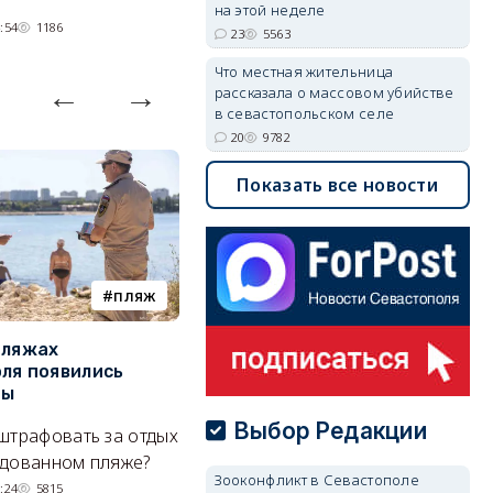
на этой неделе
:54
1186
23
5563
Что местная жительница
рассказала о массовом убийстве
в севастопольском селе
20
9782
Показать все новости
пляж
туризм
пляжах
Двух москвичей на
П
ля появились
сапбордах унесло от берега
о
ры
Крыма на километр в море
б
Е
Выбор Редакции
штрафовать за отдых
Спасатели благополучно
Н
удованном пляже?
вернули туристов обратно на
Зооконфликт в Севастополе
де
сушу.
:24
5815