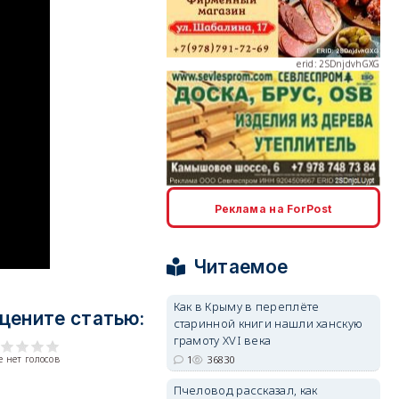
erid: 2SDnjdvhGXG
erid: 2SDnjcLUypt
Реклама на ForPost
Читаемое
erid: 2SDnjcrDNw6
Как в Крыму в переплёте
цените статью:
старинной книги нашли ханскую
грамоту XVI века
1
36830
 нет голосов
Пчеловод рассказал, как