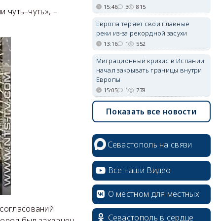
15:46
3
815
и чуть–чуть», –
Европа теряет свои главные
реки из-за рекордной засухи
13:16
1
552
Миграционный кризис в Испании
начал закрывать границы внутри
Европы
15:05
1
778
Показать все новости
Севастополь на связи
Все наши Видео
О местном для местных
 согласований
Севастополь в сердце
город был захвачен