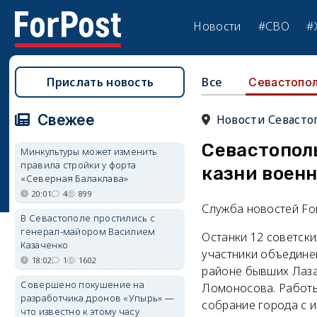
Новости
#СВО
#
Прислать новость
Все
Севастопо
Свежее
Новости Севасто
Севастопол
Минкультуры может изменить
правила стройки у форта
казни воен
«Северная Балаклава»
20:01
4
899
Служба новостей Fo
В Севастополе простились с
генерал-майором Василием
Останки 12 советски
Казаченко
участники объедине
18:02
1
1602
районе бывших Лаза
Совершено покушение на
Ломоносова. Работы
разработчика дронов «Упырь» —
собрание города с 
что известно к этому часу