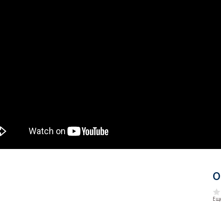
О
Еще