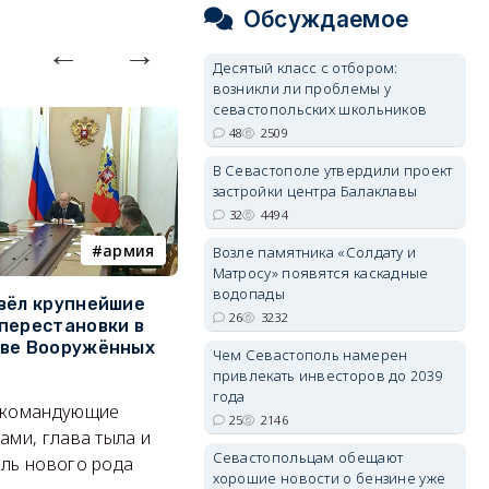
Обсуждаемое
Десятый класс с отбором:
возникли ли проблемы у
севастопольских школьников
48
2509
В Севастополе утвердили проект
застройки центра Балаклавы
32
4494
армия
Балаклава
Возле памятника «Солдату и
Матросу» появятся каскадные
водопады
вёл крупнейшие
В Севастополе утвердили
З
26
3232
перестановки в
проект застройки центра
м
тве Вооружённых
Балаклавы
ж
Чем Севастополь намерен
привлекать инвесторов до 2039
Там появится туристический
См
года
 командующие
квартал с отелями и
к
25
2146
ами, глава тыла и
парковками.
Севастопольцам обещают
ль нового рода
05/08/2026 08:01
4494
хорошие новости о бензине уже