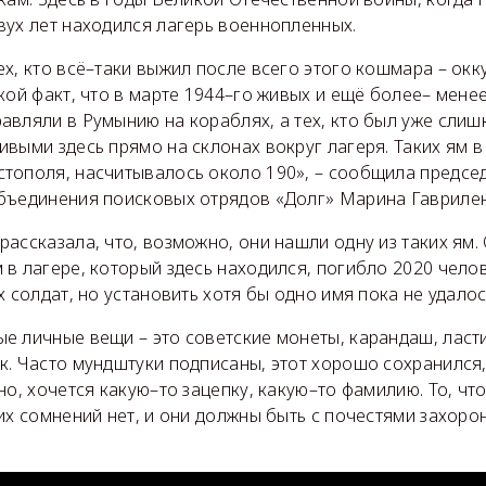
вух лет находился лагерь военнопленных.
х, кто всё–таки выжил после всего этого кошмара – окк
кой факт, что в марте 1944–го живых и ещё более– менее
вляли в Румынию на кораблях, а тех, кто был уже слиш
выми здесь прямо на склонах вокруг лагеря. Таких ям в 
тополя, насчитывалось около 190», – сообщила предсе
бъединения поисковых отрядов «Долг» Марина Гаврилен
ассказала, что, возможно, они нашли одну из таких ям.
в лагере, который здесь находился, погибло 2020 чело
х солдат, но установить хотя бы одно имя пока не удалос
 личные вещи – это советские монеты, карандаш, ласти
. Часто мундштуки подписаны, этот хорошо сохранился,
но, хочется какую–то зацепку, какую–то фамилию. То, чт
их сомнений нет, и они должны быть с почестями захоро
.