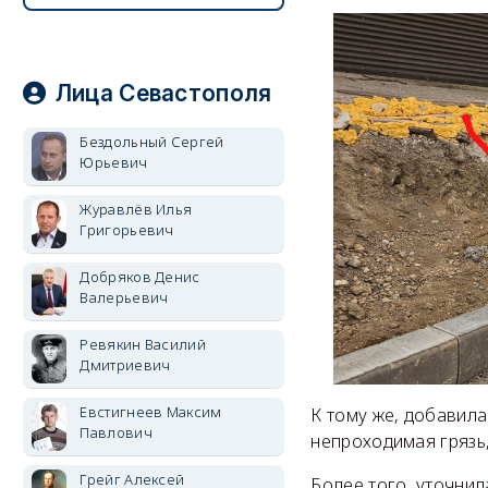
Лица Севастополя
Бездольный Сергей
Юрьевич
Журавлёв Илья
Григорьевич
Добряков Денис
Валерьевич
Ревякин Василий
Дмитриевич
Евстигнеев Максим
К тому же, добавила
Павлович
непроходимая грязь,
Грейг Алексей
Более того, уточнил