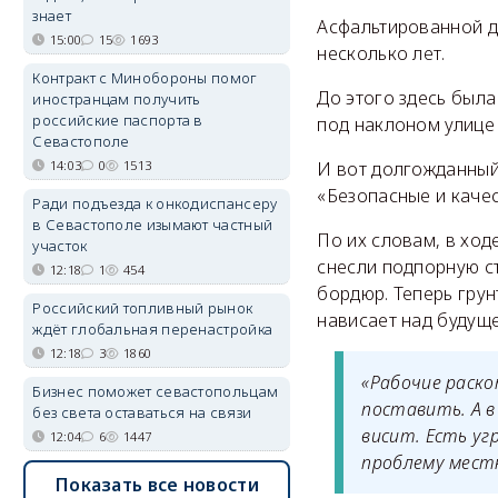
знает
Асфальтированной д
15:00
15
1693
несколько лет.
Контракт с Минобороны помог
До этого здесь был
иностранцам получить
российские паспорта в
под наклоном улице
Севастополе
И вот долгожданный
14:03
0
1513
«Безопасные и каче
Ради подъезда к онкодиспансеру
в Севастополе изымают частный
По их словам, в хо
участок
снесли подпорную ст
12:18
1
454
бордюр. Теперь гру
Российский топливный рынок
нависает над будущ
ждёт глобальная перенастройка
12:18
3
1860
«Рабочие раско
Бизнес поможет севастопольцам
поставить. А в
без света оставаться на связи
висит. Есть уг
12:04
6
1447
проблему мест
Показать все новости