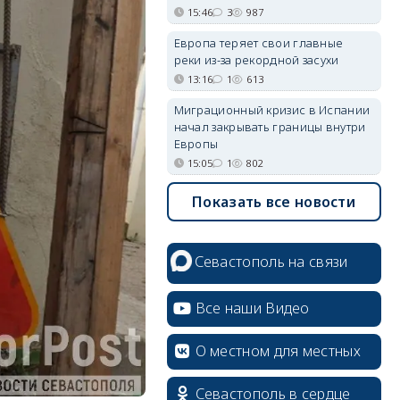
15:46
3
987
Европа теряет свои главные
реки из-за рекордной засухи
13:16
1
613
Миграционный кризис в Испании
начал закрывать границы внутри
Европы
15:05
1
802
Показать все новости
Севастополь на связи
Все наши Видео
О местном для местных
Севастополь в сердце