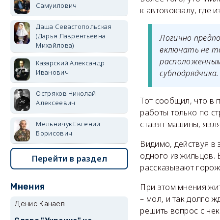
Самуилович
к автовокзалу, где 
Даша Севастопольская
(Дарья Лаврентьевна
Логично предп
Михайлова)
включать не то
расположенным
Казарский Александр
Иванович
субподрядчика.
Остряков Николай
Тот сообщил, что в
Алексеевич
работы только по ст
ставят машины, явля
Мельничук Евгений
Борисович
Видимо, действуя в 
одного из жильцов. 
Перейти в раздел
рассказывают горож
Мнения
При этом мнения жит
– мол, и так долго 
Денис Канаев
решить вопрос с не