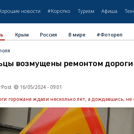
Хорошие новости
#Коротко
Туризм
Афиша
Тех
Крым
Россия
В мире
#Фотореп
ль
поля
ьцы возмущены ремонтом дороги 
rPost
16/05/2024 - 09:01
ги горожане ждали несколько лет, а дождавшись, не 