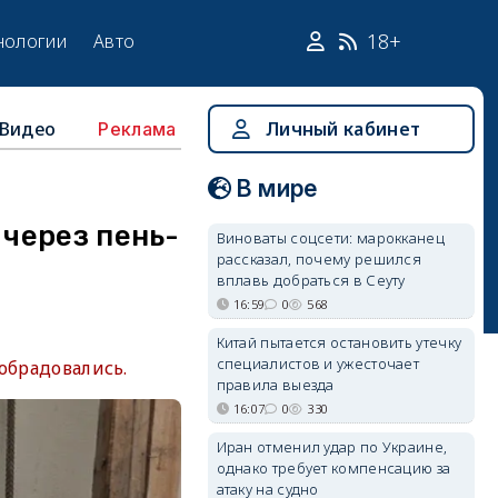
18+
нологии
Авто
Видео
Личный кабинет
Реклама
В мире
через пень-
Виноваты соцсети: марокканец
рассказал, почему решился
вплавь добраться в Сеуту
16:59
0
568
Китай пытается остановить утечку
специалистов и ужесточает
обрадовались.
правила выезда
16:07
0
330
Иран отменил удар по Украине,
однако требует компенсацию за
атаку на судно