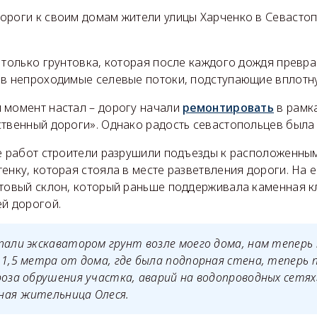
ороги к своим домам жители улицы Харченко в Севасто
а только грунтовка, которая после каждого дождя превр
 в непроходимые селевые потоки, подступающие вплотн
 момент настал – дорогу начали
ремонтировать
в рамк
ственный дороги». Однако радость севастопольцев была
де работ строители разрушили подъезды к расположенным
енку, которая стояла в месте разветвления дороги. На 
нтовый склон, который раньше поддерживала каменная к
ей дорогой.
пали экскаватором грунт возле моего дома, нам теперь
 1,5 метра от дома, где была подпорная стена, теперь
роза обрушения участка, аварий на водопроводных сетях»
ная жительница Олеся.