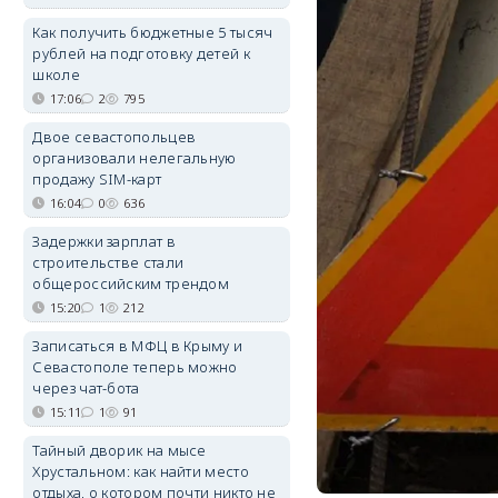
Как получить бюджетные 5 тысяч
рублей на подготовку детей к
школе
17:06
2
795
Двое севастопольцев
организовали нелегальную
продажу SIM-карт
16:04
0
636
Задержки зарплат в
строительстве стали
общероссийским трендом
15:20
1
212
Записаться в МФЦ в Крыму и
Севастополе теперь можно
через чат-бота
15:11
1
91
Тайный дворик на мысе
Хрустальном: как найти место
отдыха, о котором почти никто не