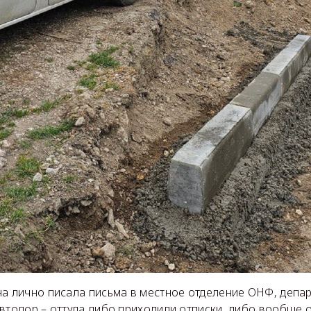
на лично писала письма в местное отделение ОНФ, депа
втодор – оттуда либо приходили отписки, либо вообще о