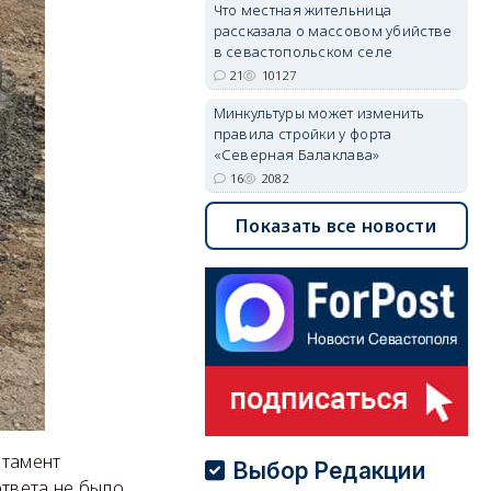
Что местная жительница
рассказала о массовом убийстве
в севастопольском селе
21
10127
Минкультуры может изменить
правила стройки у форта
«Северная Балаклава»
16
2082
Показать все новости
ртамент
Выбор Редакции
твета не было.