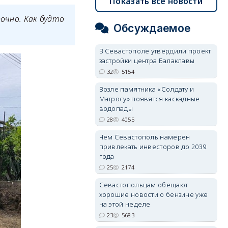
Показать все новости
рочно. Как будто
Обсуждаемое
В Севастополе утвердили проект
застройки центра Балаклавы
32
5154
Возле памятника «Солдату и
Матросу» появятся каскадные
водопады
28
4055
Чем Севастополь намерен
привлекать инвесторов до 2039
года
25
2174
Севастопольцам обещают
хорошие новости о бензине уже
на этой неделе
23
5683