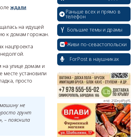
поле
ждали
Раньше всех и прямо в
телефон
ащалась на идущей
Большие темы и драмы
erid: 2SDnjcrDNw6
ую к домам горожан.
Живи по-севастопольски
ах нацпроекта
 недолгой.
ForPost в наушниках
 на улице домам и
ее месте установили
erid: 2SDnjdPjgYS
ладка, просто
 машину не
 просто грунт
, – пояснила
erid: 2SDnjdvhGXG