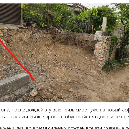
 она, после дождей эту всю грязь смоет уже на новый асф
 так как ливневок в проекте обустройства дороги не пр
а женщина, во время сильных дождей все эти грязевые п