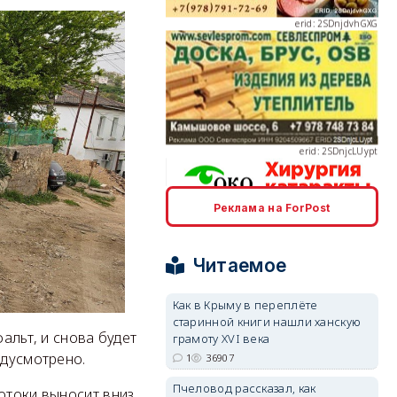
erid: 2SDnjcLUypt
Реклама на ForPost
erid: 2SDnjcrDNw6
Читаемое
Как в Крыму в переплёте
старинной книги нашли ханскую
альт, и снова будет
грамоту XVI века
erid: 2SDnjdPjgYS
едусмотрено.
1
36907
Пчеловод рассказал, как
отоки выносит вниз