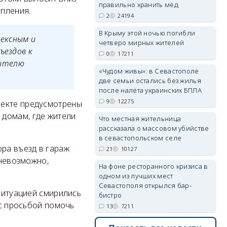
правильно хранить мёд
опления.
2
24194
В Крыму этой ночью погибли
ексным и
erid: 2SDnjdvhGXG
четверо мирных жителей
ъездов к
0
17211
вителю
«Чудом живы»: в Севастополе
две семьи остались без жилья
после налёта украинских БПЛА
9
12275
оекте предусмотрены
 домам, где жители
Что местная жительница
рассказала о массовом убийстве
в севастопольском селе
юра въезд в гараж
21
10127
 невозможно,
На фоне ресторанного кризиса в
одном из лучших мест
Севастополя открылся бар-
 ситуацией смирились
бистро
 с просьбой помочь
13
7211