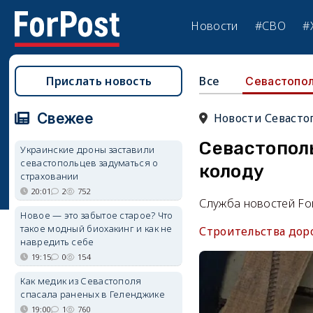
Новости
#СВО
#
Прислать новость
Все
Севастопо
Свежее
Новости Севасто
Севастопол
Украинские дроны заставили
севастопольцев задуматься о
колоду
страховании
20:01
2
752
Служба новостей Fo
Новое — это забытое старое? Что
такое модный биохакинг и как не
Строительства доро
навредить себе
19:15
0
154
Как медик из Севастополя
спасала раненых в Геленджике
19:00
1
760