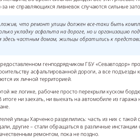
из-за не справляющихся ливневок случаются сильные зат
оложив, что ремонт улицы должен все-таки быть компл
лько укладку асфальта на дороге, но и организацию под
 здесь частным домам, жильцы обратились к предста
 предоставленном генподрядчиком ГБУ «Севавтодор» пр
роительству асфальтированной дороги, а все подъезды к
ются их личной территорией.
этой же логике, рабочие просто перекрыли куском борд
В итоге ни заехать, ни выехать на автомобиле из гаража
ане.
елей улицы Харченко разделились: часть из них с такой
ждали, другие – стали обращаться в различные инстанции
качественным ремонтом, пока не поздно.