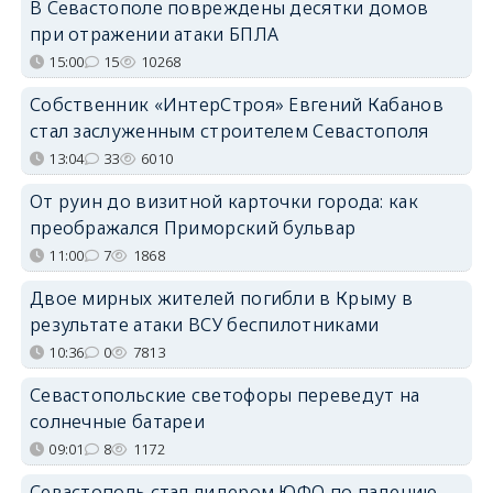
В Севастополе повреждены десятки домов
при отражении атаки БПЛА
15:00
15
10268
Собственник «ИнтерСтроя» Евгений Кабанов
стал заслуженным строителем Севастополя
13:04
33
6010
От руин до визитной карточки города: как
преображался Приморский бульвар
11:00
7
1868
Двое мирных жителей погибли в Крыму в
результате атаки ВСУ беспилотниками
10:36
0
7813
Севастопольские светофоры переведут на
солнечные батареи
09:01
8
1172
Севастополь стал лидером ЮФО по падению