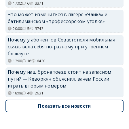
17:02
6
3371
Что может измениться в лагере «Чайка» и
батилиманском «профессорском уголке»
20:00
5
3743
Почему у абонентов Севастополя мобильная
связь вела себя по-разному при утреннем
блэкауте
13:00
16
6430
Почему наш бронепоезд стоит на запасном
пути? — Кеворкян объяснил, зачем России
играть вторым номером
18:08
4
2631
Показать все новости