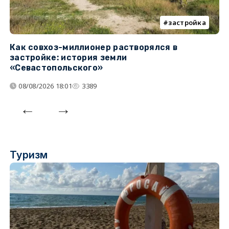
застройка
Как совхоз-миллионер растворялся в
К
застройке: история земли
н
«Севастопольского»
п
08/08/2026 18:01
3389
Туризм