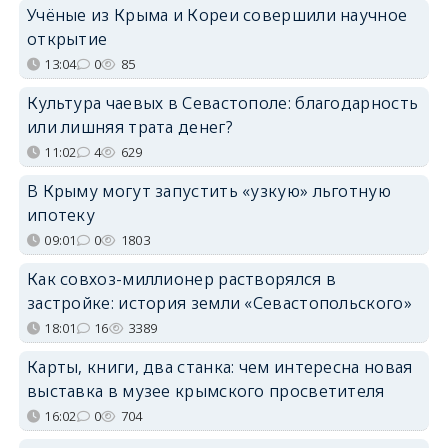
Учёные из Крыма и Кореи совершили научное
открытие
13:04
0
85
Культура чаевых в Севастополе: благодарность
или лишняя трата денег?
11:02
4
629
В Крыму могут запустить «узкую» льготную
ипотеку
09:01
0
1803
Как совхоз-миллионер растворялся в
застройке: история земли «Севастопольского»
18:01
16
3389
Карты, книги, два станка: чем интересна новая
выставка в музее крымского просветителя
16:02
0
704