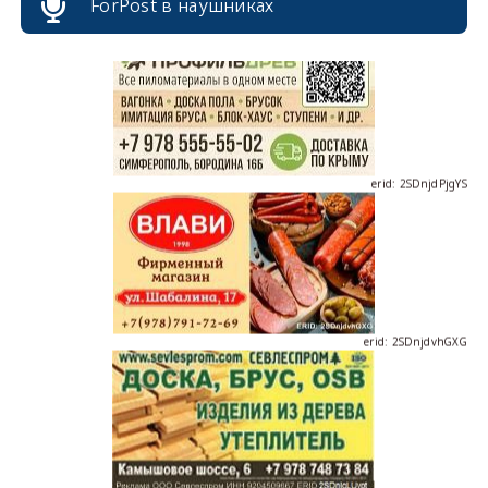
ForPost в наушниках
erid: 2SDnjdPjgYS
erid: 2SDnjdvhGXG
erid: 2SDnjcLUypt