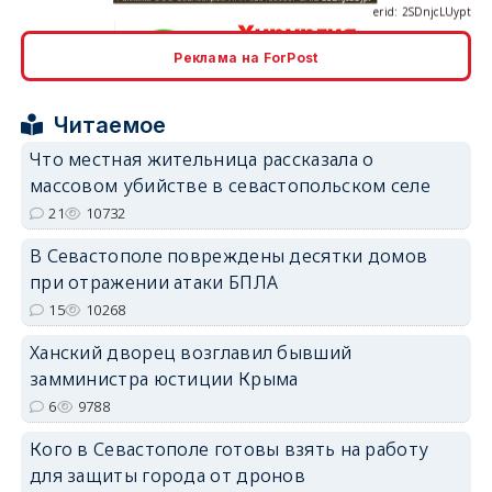
Реклама на ForPost
erid: 2SDnjcrDNw6
Читаемое
Что местная жительница рассказала о
массовом убийстве в севастопольском селе
21
10732
erid: 2SDnjdPjgYS
В Севастополе повреждены десятки домов
при отражении атаки БПЛА
15
10268
Ханский дворец возглавил бывший
замминистра юстиции Крыма
6
9788
erid: 2SDnjdvhGXG
Кого в Севастополе готовы взять на работу
для защиты города от дронов