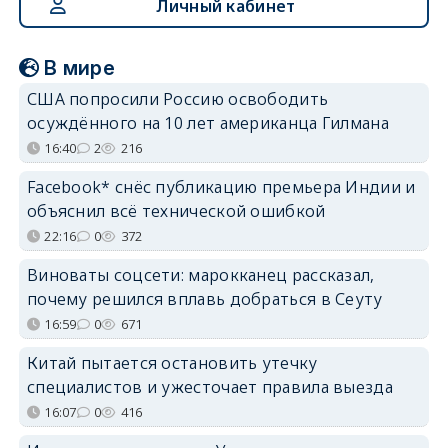
Личный кабинет
В мире
США попросили Россию освободить
осуждённого на 10 лет американца Гилмана
16:40
2
216
Facebook* снёс публикацию премьера Индии и
объяснил всё технической ошибкой
22:16
0
372
Виноваты соцсети: марокканец рассказал,
почему решился вплавь добраться в Сеуту
16:59
0
671
Китай пытается остановить утечку
специалистов и ужесточает правила выезда
16:07
0
416