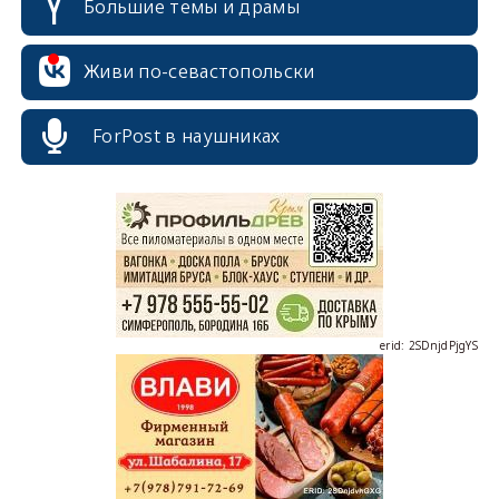
Большие темы и драмы
Живи по-севастопольски
ForPost в наушниках
erid: 2SDnjcrDNw6
erid: 2SDnjdPjgYS
erid: 2SDnjdvhGXG