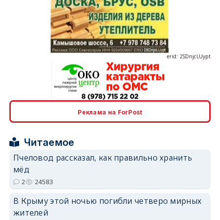
erid: 2SDnjcLUypt
erid: 2SDnjcrDNw6
Реклама на ForPost
Читаемое
Пчеловод рассказал, как правильно хранить
мёд
2
24583
erid: 2SDnjdPjgYS
В Крыму этой ночью погибли четверо мирных
жителей