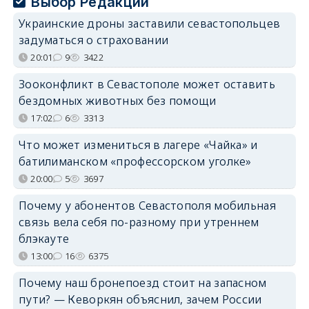
Выбор Редакции
Украинские дроны заставили севастопольцев
задуматься о страховании
20:01
9
3422
Зооконфликт в Севастополе может оставить
бездомных животных без помощи
17:02
6
3313
Что может измениться в лагере «Чайка» и
батилиманском «профессорском уголке»
20:00
5
3697
Почему у абонентов Севастополя мобильная
связь вела себя по-разному при утреннем
блэкауте
13:00
16
6375
Почему наш бронепоезд стоит на запасном
пути? — Кеворкян объяснил, зачем России