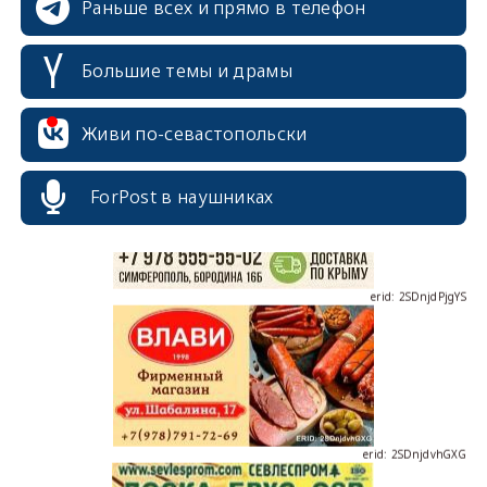
Раньше всех и прямо в телефон
Большие темы и драмы
erid: 2SDnjcrDNw6
Живи по-севастопольски
ForPost в наушниках
erid: 2SDnjdPjgYS
erid: 2SDnjdvhGXG