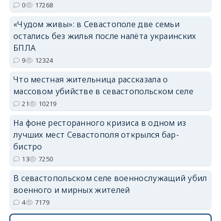
0
17268
«Чудом живы»: в Севастополе две семьи
erid: 2SDnjdvhGXG
остались без жилья после налёта украинских
БПЛА
9
12324
Что местная жительница рассказала о
массовом убийстве в севастопольском селе
21
10219
На фоне ресторанного кризиса в одном из
лучших мест Севастополя открылся бар-
бистро
13
7250
В севастопольском селе военнослужащий убил
военного и мирных жителей
4
7179