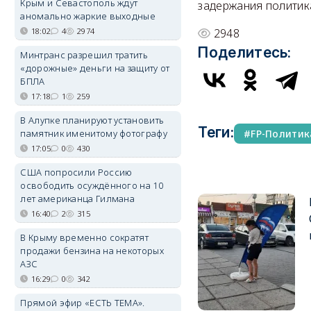
Крым и Севастополь ждут
задержания политик
аномально жаркие выходные
18:02
4
2974
2948
Поделитесь:
Минтранс разрешил тратить
«дорожные» деньги на защиту от
БПЛА
17:18
1
259
В Алупке планируют установить
Теги:
памятник именитому фотографу
FP-Политик
17:05
0
430
США попросили Россию
освободить осуждённого на 10
лет американца Гилмана
16:40
2
315
В Крыму временно сократят
продажи бензина на некоторых
АЗС
16:29
0
342
Прямой эфир «ЕСТЬ ТЕМА».