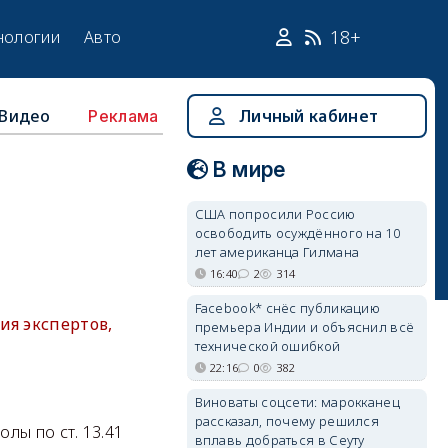
18+
нологии
Авто
Видео
Личный кабинет
Реклама
В мире
США попросили Россию
освободить осуждённого на 10
лет американца Гилмана
16:40
2
314
Facebook* снёс публикацию
ия экспертов,
премьера Индии и объяснил всё
технической ошибкой
22:16
0
382
Виноваты соцсети: марокканец
рассказал, почему решился
лы по ст. 13.41
вплавь добраться в Сеуту