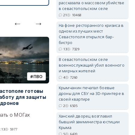
рассказала о массовом убийстве
в севастопольском селе
21
10468
erid: 2SDnjdPjgYS
На фоне ресторанного кризиса в
одном из лучших мест
Севастополя открылся бар-
бистро
13
7329
В севастопольском селе
военнослужащий убил военного
erid: 2SDnjdvhGXG
и мирных жителей
ПВО
катера
4
7260
Крымчанин печатал боевые
вастополе готовы
Украинский БЭК выгнал
Г
дроны для СБУ на 3D-принтере в
работу для защиты
отдыхающих с пляжей Ялты
р
своей квартире
 дронов
э
2
6505
Людей эвакуируют с
нать о МОГах
Эн
набережной крымского
Ханский дворец возглавил
д
бывший замминистра юстиции
курорта, проводится
Крыма
н
:13
5977
разминирование.
5
6420