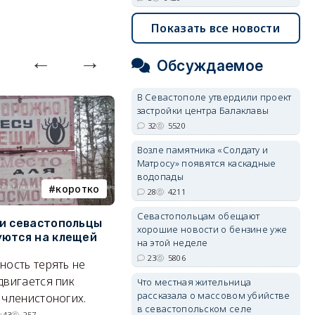
07/08/2026 14:15
5112
Показать все новости
Обсуждаемое
В Севастополе утвердили проект
застройки центра Балаклавы
32
5520
Возле памятника «Солдату и
Матросу» появятся каскадные
водопады
коротко
Балаклава
28
4211
Севастопольцам обещают
и севастопольцы
В Севастополе утвердили
Н
хорошие новости о бензине уже
ются на клещей
проект застройки центра
С
на этой неделе
Балаклавы
и
23
5806
ность терять не
Там появится туристический
М
двигается пик
Что местная жительница
квартал с отелями и
н
рассказала о массовом убийстве
 членистоногих.
в севастопольском селе
парковками.
:43
257