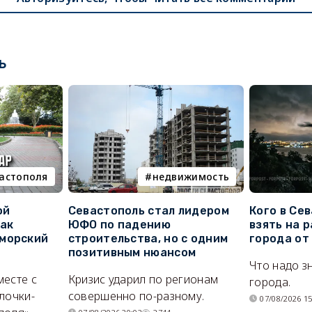
ь
вастополя
недвижимость
ой
Севастополь стал лидером
Кого в Се
как
ЮФО по падению
взять на 
морский
строительства, но с одним
города от
позитивным нюансом
Что надо з
месте с
Кризис ударил по регионам
города.
лочки-
совершенно по-разному.
07/08/2026 15