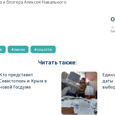
а и блогера Алексея Навального.
О
Еще
а
закон
соцсети
Читать также:
Кто представит
Едина
Севастополь и Крым в
даты
новой Госдуме
выбор