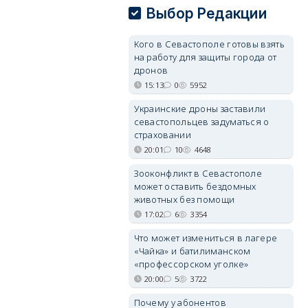
Выбор Редакции
Кого в Севастополе готовы взять
на работу для защиты города от
дронов
15:13
0
5952
Украинские дроны заставили
севастопольцев задуматься о
страховании
20:01
10
4648
Зооконфликт в Севастополе
может оставить бездомных
животных без помощи
17:02
6
3354
Что может измениться в лагере
«Чайка» и батилиманском
«профессорском уголке»
20:00
5
3722
Почему у абонентов