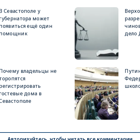
В Севастополе у
Верхо
губернатора может
разре
появиться ещё один
чинов
помощник
дело
Почему владельцы не
Путин
торопятся
Феде
регистрировать
школ
гостевые дома в
Севастополе
Авторизуйтесь, чтобы читать все комментарии