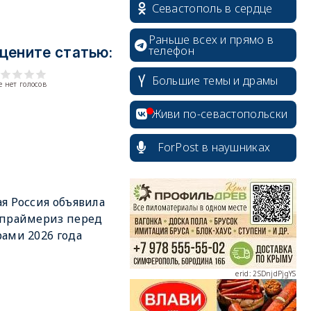
Севастополь в сердце
Раньше всех и прямо в
телефон
цените статью:
Большие темы и драмы
 нет голосов
Живи по-севастопольски
ForPost в наушниках
erid: 2SDnjcrDNw6
я Россия объявила
 праймериз перед
ами 2026 года
erid: 2SDnjdPjgYS