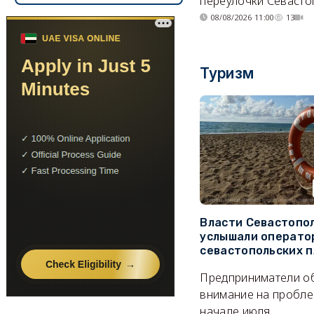
переулочки Севасто
08/08/2026 11:00
13
Туризм
Власти Севастопо
услышали операто
севастопольских 
Предприниматели о
внимание на пробле
начале июля.