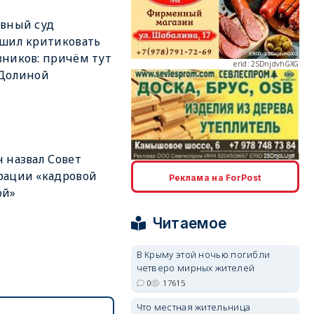
вный суд
шил критиковать
ников: причём тут
erid: 2SDnjdvhGXG
 Долиной
 назвал Совет
erid: 2SDnjcLUypt
рации «кадровой
Реклама на ForPost
ой»
Читаемое
В Крыму этой ночью погибли
четверо мирных жителей
erid: 2SDnjcrDNw6
0
17615
Что местная жительница