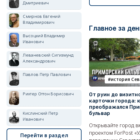
Дмитриевич
Смирнов Евгений
Владимирович
Главное за ден
Высоцкий Владимир
Иванович
Леваневский Сигизмунд
Александрович
Павлов Петр Павлович
история Се
Рихтер Оттон Борисович
От руин до визитн
карточки города: 
преображался При
Кислинский Петр
бульвар
Иванович
Открывайте город в
проектом ForPost «У
Перейти в раздел