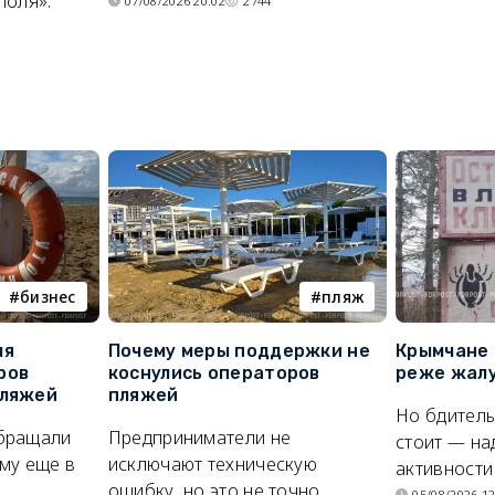
поля».
07/08/2026 20:02
2744
бизнес
пляж
ля
Почему меры поддержки не
Крымчане 
ров
коснулись операторов
реже жалу
пляжей
пляжей
Но бдитель
бращали
Предприниматели не
стоит — на
му еще в
исключают техническую
активности
ошибку, но это не точно.
05/08/2026 12