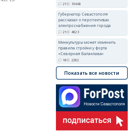
21
10468
05/08/2026 08:01
5520
Губернатор Севастополя
рассказал о перспективах
электроснабжения города
21
4823
Минкультуры может изменить
правила стройки у форта
«Северная Балаклава»
18
2282
Показать все новости