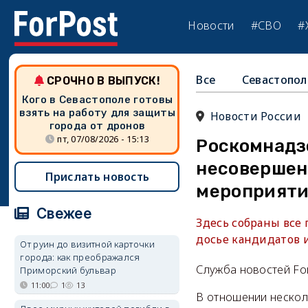
Новости
#СВО
#
Все
Севастопол
СРОЧНО В ВЫПУСК!
Кого в Севастополе готовы
взять на работу для защиты
Новости России
города от дронов
пт, 07/08/2026 - 15:13
Роскомнадз
несовершен
Прислать новость
мероприяти
Свежее
Здесь собраны все
досье кандидатов 
От руин до визитной карточки
города: как преображался
Служба новостей Fo
Приморский бульвар
11:00
1
13
В отношении несколь