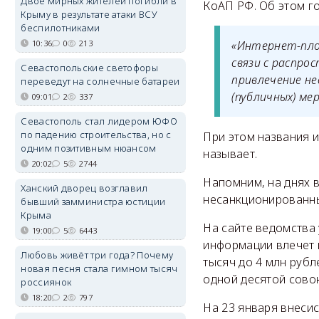
Двое мирных жителей погибли в
КоАП РФ. Об этом го
Крыму в результате атаки ВСУ
беспилотниками
10:36
0
213
«Интернет-пло
связи с распро
Севастопольские светофоры
привлечение н
переведут на солнечные батареи
(публичных) ме
09:01
2
337
Севастополь стал лидером ЮФО
по падению строительства, но с
При этом названия 
одним позитивным нюансом
называет.
20:02
5
2744
Напомним, на днях 
Ханский дворец возглавил
несанкционированных
бывший замминистра юстиции
Крыма
На сайте ведомства
19:00
5
6443
информации влечет 
Любовь живёт три года? Почему
тысяч до 4 млн руб
новая песня стала гимном тысяч
одной десятой сово
россиянок
18:20
2
797
На 23 января внеси