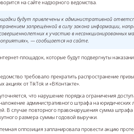
ворится на сайте надзорного ведомства.
щадки будут привлечены к административной ответс
странением запрещённой в силу закона информации, напр
есовершеннолетних к участию в несанкционированных ма
роприятиях», — сообщается на сайте.
интернет-площадок, которые будут подвергнуты наказан
ведомство требовало прекратить распространение призы
 акциях от TikTok и «ВКонтакте».
 уточняется, что нарушение порядка ограничения досту
наложение административного штрафа на юридических л
лей. В случае повторного правонарушения сумма штрафа
купного размера суммы годовой выручки.
стемная оппозиция запланировала провести акцию проте