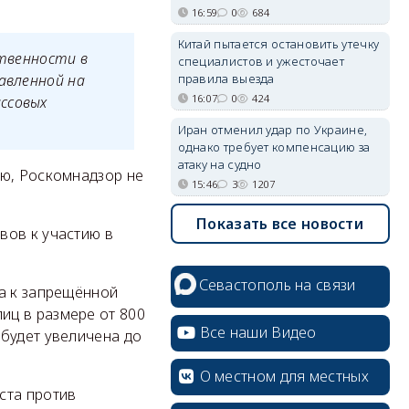
16:59
0
684
Китай пытается остановить утечку
твенности в
специалистов и ужесточает
правила выезда
авленной на
16:07
0
424
ссовых
Иран отменил удар по Украине,
однако требует компенсацию за
атаку на судно
ию, Роскомнадзор не
15:46
3
1207
Показать все новости
вов к участию в
Севастополь на связи
па к запрещённой
иц в размере от 800
Все наши Видео
 будет увеличена до
О местном для местных
ста против