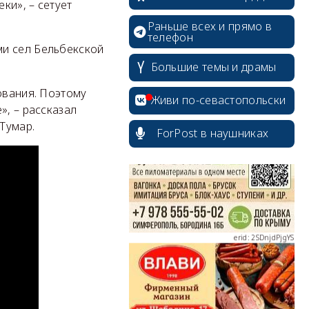
ки», – сетует
Раньше всех и прямо в
телефон
ми сел Бельбекской
Большие темы и драмы
erid: 2SDnjcrDNw6
ования. Поэтому
Живи по-севастопольски
», – рассказал
Тумар.
ForPost в наушниках
erid: 2SDnjdPjgYS
erid: 2SDnjdvhGXG