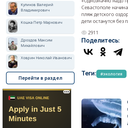
«Однозначно надо пр
Куликов Валерий
Севастополе начина
Владимирович
пляж детского оздор
дети останутся без 
Кошка Петр Маркович
2911
Поделитесь:
Дроздов Максим
Михайлович
Ховрин Николай Иванович
Теги:
экология
Перейти в раздел