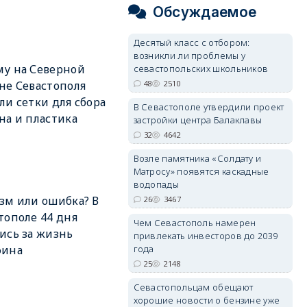
Обсуждаемое
Десятый класс с отбором:
возникли ли проблемы у
у на Северной
севастопольских школьников
48
2510
не Севастополя
ли сетки для сбора
В Севастополе утвердили проект
на и пластика
застройки центра Балаклавы
32
4642
Возле памятника «Солдату и
Матросу» появятся каскадные
водопады
зм или ошибка? В
26
3467
тополе 44 дня
Чем Севастополь намерен
ись за жизнь
привлекать инвесторов до 2039
года
фина
25
2148
Севастопольцам обещают
хорошие новости о бензине уже