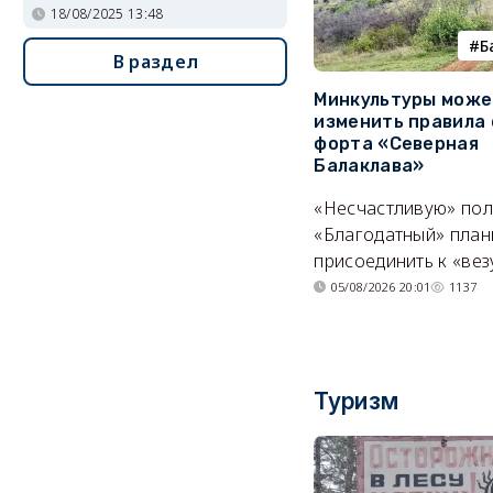
18/08/2025 13:48
Б
В раздел
Минкультуры може
изменить правила 
форта «Северная
Балаклава»
«Несчастливую» по
«Благодатный» план
присоединить к «вез
05/08/2026 20:01
1137
Туризм