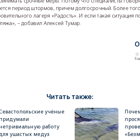
инимать срочные меры. Потому что специалисты говорят
ется период штормов, причем долгосрочный. Более того
овительного лагеря «Радость». И если такая ситуация п
пляжа», – добавил Алексей Тумар.
О
Еще
Читать также:
Севастопольские учёные
Поче
придумали
прося
нетривиальную работу
пров
для ушастых медуз
«Безм