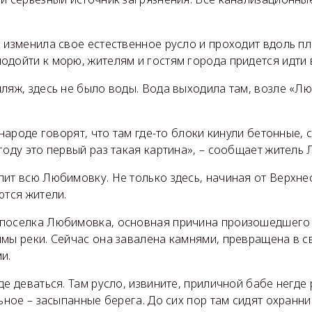
 изменила свое естественное русло и проходит вдоль п
одойти к морю, жителям и гостям города придется идти 
ляж, здесь не было воды. Вода выходила там, возле «Л
 народе говорят, что там где-то блоки кинули бетонные, 
году это первый раз такая картина», – сообщает житель
пит всю Любимовку. Не только здесь, начиная от Верхне
ются жители.
поселка Любимовка, основная причина произошедшего 
мы реки. Сейчас она завалена камнями, превращена в с
и.
де деваться. Там русло, извините, приличной бабе негде
льное – засыпанные берега. До сих пор там сидят охранн