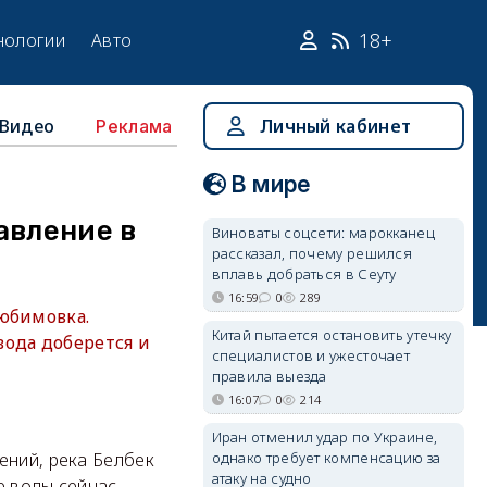
18+
нологии
Авто
Видео
Личный кабинет
Реклама
В мире
авление в
Виноваты соцсети: марокканец
рассказал, почему решился
вплавь добраться в Сеуту
16:59
0
289
Любимовка.
Китай пытается остановить утечку
вода доберется и
специалистов и ужесточает
правила выезда
16:07
0
214
Иран отменил удар по Украине,
однако требует компенсацию за
ений, река Белбек
атаку на судно
е воды сейчас