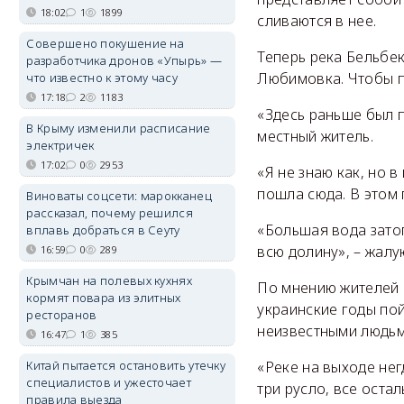
18:02
1
1899
сливаются в нее.
Совершено покушение на
Теперь река Бельбек
разработчика дронов «Упырь» —
Любимовка. Чтобы п
что известно к этому часу
17:18
2
1183
«Здесь раньше был п
В Крыму изменили расписание
местный житель.
электричек
17:02
0
2953
«Я не знаю как, но в
пошла сюда. В этом 
Виноваты соцсети: марокканец
рассказал, почему решился
«Большая вода зато
вплавь добраться в Сеуту
всю долину», – жалу
16:59
0
289
Крымчан на полевых кухнях
По мнению жителей 
кормят повара из элитных
украинские годы пой
ресторанов
неизвестными людьм
16:47
1
385
Китай пытается остановить утечку
«Реке на выходе нег
специалистов и ужесточает
три русло, все оста
правила выезда