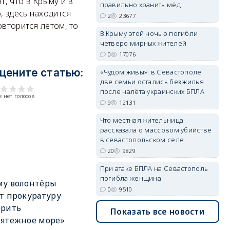
, что в Крыму и в
правильно хранить мёд
, здесь находится
2
23677
овторится летом, то
В Крыму этой ночью погибли
четверо мирных жителей
erid: 2SDnjdvhGXG
0
17076
цените статью:
«Чудом живы»: в Севастополе
две семьи остались без жилья
после налёта украинских БПЛА
 нет голосов
9
12131
Что местная жительница
рассказала о массовом убийстве
в севастопольском селе
20
9829
При атаке БПЛА на Севастополь
погибла женщина
му волонтёры
0
9510
т прокуратуру
ерить
Показать все новости
ятежное море»