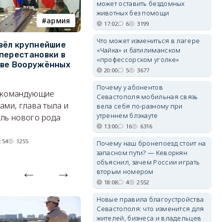
может оставить бездомных
животных без помощи
армия
Балаклава
17:02
6
3199
Что может измениться в лагере
вёл крупнейшие
В Севастополе утвердили
З
«Чайка» и батилиманском
перестановки в
проект застройки центра
м
«профессорском уголке»
тве Вооружённых
Балаклавы
ж
20:00
5
3677
Там появится туристический
См
Почему у абонентов
 командующие
квартал с отелями и
к
Севастополя мобильная связь
ами, глава тыла и
вела себя по-разному при
парковками.
утреннем блэкауте
ль нового рода
05/08/2026 08:01
4642
13:00
16
6316
:54
1255
Почему наш бронепоезд стоит на
запасном пути? — Кеворкян
объяснил, зачем России играть
вторым номером
18:08
4
2552
Новые правила благоустройства
Севастополя: что изменится для
жителей, бизнеса и владельцев