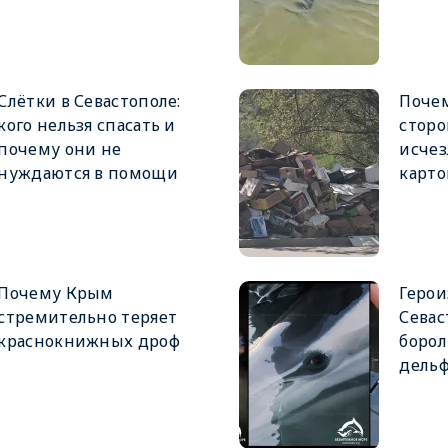
Слётки в Севастополе:
Почем
кого нельзя спасать и
сторо
почему они не
исчез
нуждаются в помощи
карто
Почему Крым
Герои
стремительно теряет
Севас
краснокнижных дроф
борол
дель