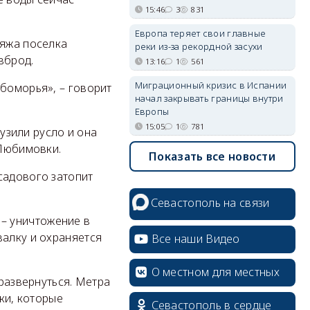
15:46
3
831
Европа теряет свои главные
ляжа поселка
реки из-за рекордной засухи
вброд.
13:16
1
561
Миграционный кризис в Испании
юбоморья», – говорит
начал закрывать границы внутри
Европы
15:05
1
781
сузили русло и она
 Любимовки.
Показать все новости
садового затопит
Севастополь на связи
– уничтожение в
валку и охраняется
Все наши Видео
О местном для местных
 развернуться. Метра
ики, которые
Севастополь в сердце