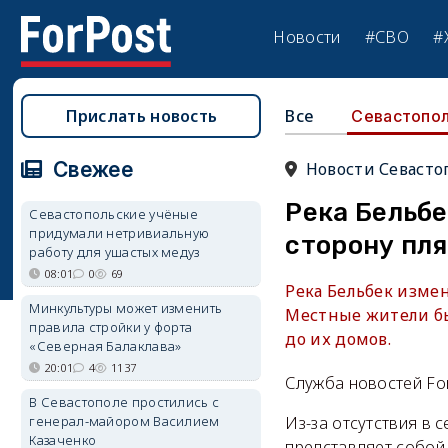
Новости
#СВО
#
Прислать новость
Все
Севастопо
Свежее
Новости Севасто
Река Бельбе
Севастопольские учёные
придумали нетривиальную
сторону пл
работу для ушастых медуз
08:01
0
69
Река Бельбек изме
Минкультуры может изменить
Местные жители бь
правила стройки у форта
до их домов.
«Северная Балаклава»
20:01
4
1137
Служба новостей Fo
В Севастополе простились с
генерал-майором Василием
Из-за отсутствия в 
Казаченко
представляет собой 