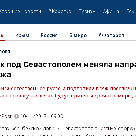
Хорошие новости
#Коротко
Туризм
Афиша
Тех
Крым
Россия
В мире
#Фотореп
ль
поля
к под Севастополем меняла напр
яжа
нила естественное русло и подтопила пляж поселка 
ют тревогу – если не будут приняты срочные меры, 
rPost
10/11/2017 - 09:00
селах Бельбекской долины Севастополя очистных сооруж
и серьезный источник загрязнения. Все канализационны