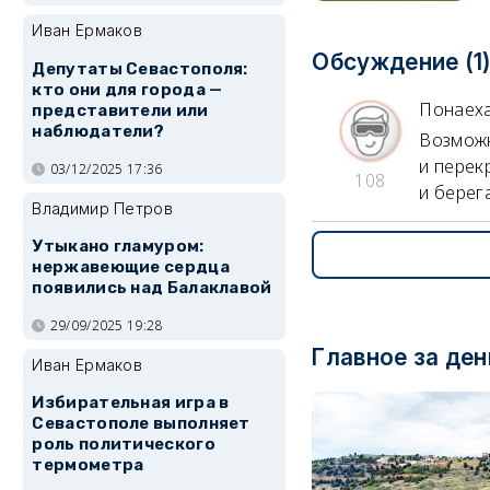
Иван Ермаков
Обсуждение (1
Депутаты Севастополя:
кто они для города —
Понаех
представители или
наблюдатели?
Возможн
и перек
03/12/2025 17:36
108
и берег
Владимир Петров
Утыкано гламуром:
нержавеющие сердца
появились над Балаклавой
29/09/2025 19:28
Главное за ден
Иван Ермаков
Избирательная игра в
Севастополе выполняет
роль политического
термометра