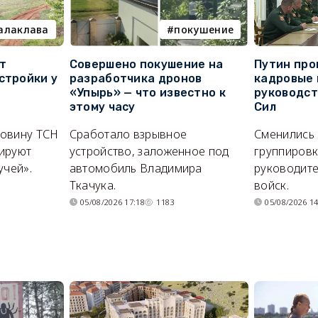
алаклава
покушение
т
Совершено покушение на
Путин про
стройки у
разработчика дронов
кадровые 
«Упырь» — что известно к
руководс
этому часу
Сил
ловину ТСН
Сработало взрывное
Сменились
ируют
устройство, заложенное под
группировк
учей».
автомобиль Владимира
руководите
Ткачука.
войск.
05/08/2026 17:18
1183
05/08/2026 14