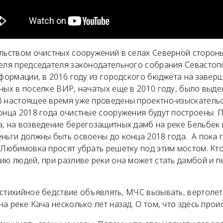
ельством очистных сооружений в селах Северной сторон
теля председателя законодательного собрания Севастоп
формации, в 2016 году из городского бюджета на завер
ных в поселке ВИР, начатых еще в 2010 году, было выд
В настоящее время уже проведены проектно-изыскательс
онца 2018 года очистные сооружения будут построены. 
а, на возведение берегозащитных дамб на реке Бельбек
еньги должны быть освоены до конца 2018 года. А пока
 Любимовка просят убрать решетку под этим мостом. Кто
ию людей, при разливе реки она может стать дамбой и 
 стихийное бедствие объявлять, МЧС вызывать, вертолет
на реке Кача несколько лет назад. О том, что здесь прои