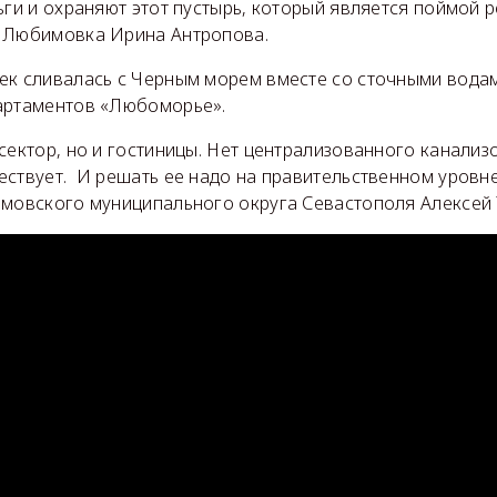
ьги и охраняют этот пустырь, который является поймой ре
 Любимовка Ирина Антропова.
ек сливалась с Черным морем вместе со сточными вода
артаментов «Любоморье».
сектор, но и гостиницы. Нет централизованного канализ
ствует. И решать ее надо на правительственном уровне
имовского муниципального округа Севастополя Алексей 