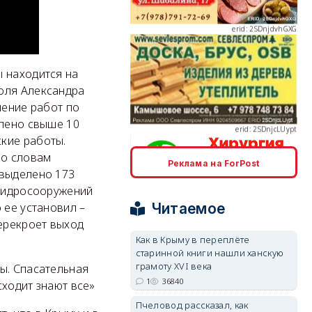
ы находится на
erid: 2SDnjcLUypt
оля Александра
шение работ по
елено свыше 10
кие работы.
По словам
Реклама на ForPost
 выделено 173
erid: 2SDnjcrDNw6
 гидросооружений
Читаемое
 ее установил –
перекроет выход
Как в Крыму в переплёте
старинной книги нашли ханскую
грамоту XVI века
ы. Спасательная
erid: 2SDnjdPjgYS
1
36840
сходит знают все»
Пчеловод рассказал, как