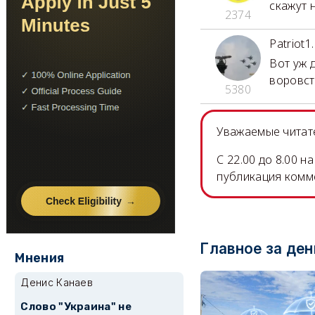
скажут 
2374
Patriot1.
Вот уж 
воровст
5380
Уважаемые читате
C 22.00 до 8.00 
публикация комм
Главное за ден
Мнения
Денис Канаев
Слово "Украина" не