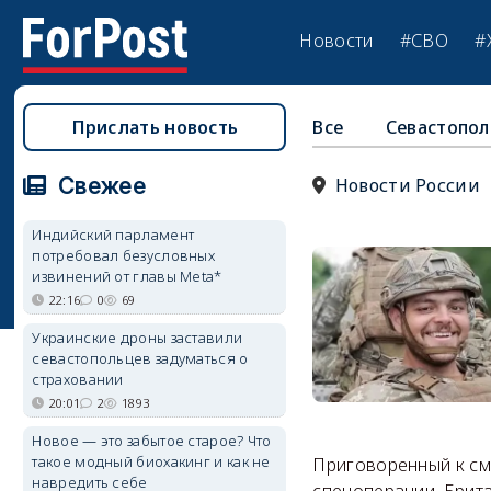
Новости
#СВО
#
Прислать новость
Все
Севастопол
Свежее
Новости России
Индийский парламент
потребовал безусловных
извинений от главы Meta*
22:16
0
69
Украинские дроны заставили
севастопольцев задуматься о
страховании
20:01
2
1893
Новое — это забытое старое? Что
такое модный биохакинг и как не
Приговоренный к см
навредить себе