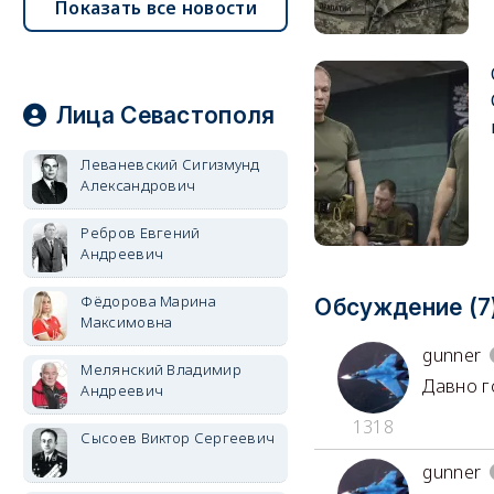
Показать все новости
Лица Севастополя
Леваневский Сигизмунд
Александрович
Ребров Евгений
Андреевич
Фёдорова Марина
Обсуждение (7
Максимовна
gunner
Мелянский Владимир
Давно г
Андреевич
1318
Сысоев Виктор Сергеевич
gunner