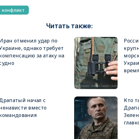
й конфликт
Читать также:
Иран отменил удар по
Росси
Украине, однако требует
крупн
компенсацию за атаку на
морск
судно
Украи
врем
Драпатый начал с
Кто т
ненависти вместо
Драпа
командования
Зеле
главк