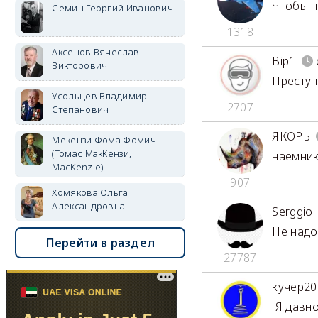
Чтобы п
Семин Георгий Иванович
1318
Аксенов Вячеслав
Bip1
Викторович
Преступ
Усольцев Владимир
2707
Степанович
ЯКОРЬ
Мекензи Фома Фомич
(Томас МакКензи,
наемник ..
MacKenzie)
907
Хомякова Ольга
Александровна
Serggio
Не надо
Перейти в раздел
27787
кучер20
Я давно