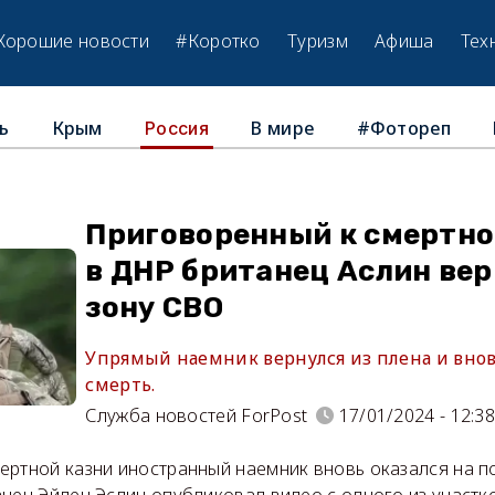
Хорошие новости
#Коротко
Туризм
Афиша
Тех
ь
Крым
В мире
#Фотореп
Россия
Приговоренный к смертно
в ДНР британец Аслин вер
зону СВО
Упрямый наемник вернулся из плена и вно
смерть.
Служба новостей ForPost
17/01/2024 - 12:3
ертной казни иностранный наемник вновь оказался на по