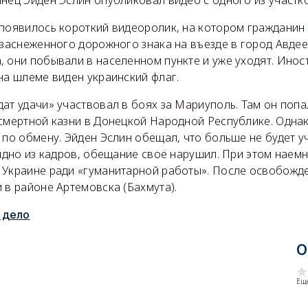
нец Эйден Эслин опубликовал видео с одного из участк
 появилось короткий видеоролик, на котором граждани
 заснеженного дорожного знака на въезде в город Авдее
 они побывали в населенном пункте и уже уходят. Инос
на шлеме виден украинский флаг.
ат удачи» участвовал в боях за Мариуполь. Там он попа
 смертной казни в Донецкой Народной Республике. Одна
 по обмену. Эйден Эслин обещал, что больше не будет у
видно из кадров, обещание своё нарушил. При этом наемн
 Украине ради «гуманитарной работы». После освобожде
 в районе Артемовска (Бахмута).
 дело
О
Еще