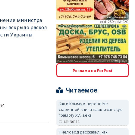
ьнение министра
erid: 2SDnjdvhGXG
ны вскрыло раскол
асти Украины
erid: 2SDnjcLUypt
Реклама на ForPost
Читаемое
Как в Крыму в переплёте
н?
старинной книги нашли ханскую
erid: 2SDnjcrDNw6
грамоту XVI века
1
36912
Пчеловод рассказал, как