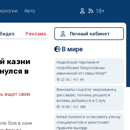
18+
нологии
Авто
Видео
Личный кабинет
Реклама
В мире
й казни
Индийский парламент
потребовал безусловных
нулся в
извинений от главы Meta*
22:16
0
69
Виноваты соцсети: марокканец
вь ищет свою
рассказал, почему решился
вплавь добраться в Сеуту
16:59
0
588
8
Китай пытается остановить утечку
специалистов и ужесточает
ле боя в зоне
правила выезда