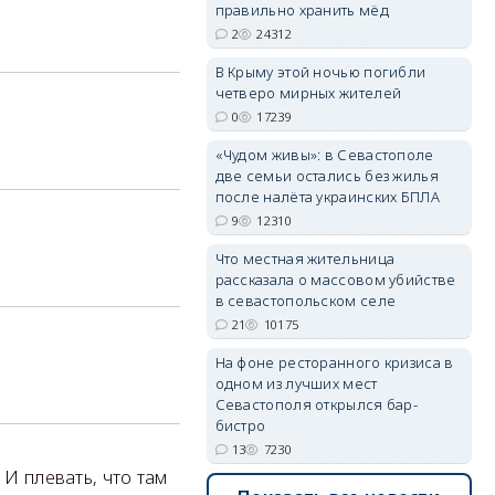
правильно хранить мёд
2
24312
erid: 2SDnjdPjgYS
В Крыму этой ночью погибли
четверо мирных жителей
0
17239
«Чудом живы»: в Севастополе
две семьи остались без жилья
после налёта украинских БПЛА
9
12310
erid: 2SDnjdvhGXG
Что местная жительница
рассказала о массовом убийстве
в севастопольском селе
21
10175
На фоне ресторанного кризиса в
одном из лучших мест
Севастополя открылся бар-
бистро
13
7230
 И плевать, что там