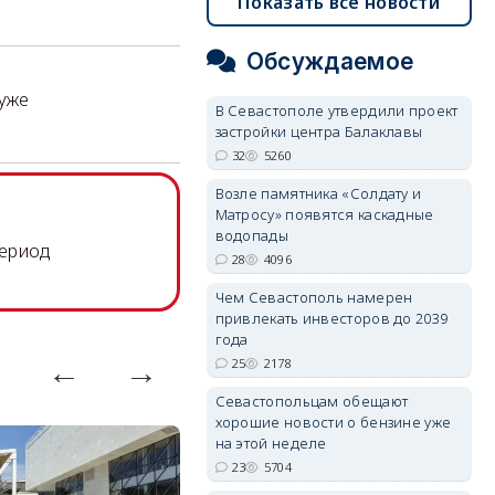
Показать все новости
Обсуждаемое
хуже
В Севастополе утвердили проект
застройки центра Балаклавы
32
5260
Возле памятника «Солдату и
Матросу» появятся каскадные
водопады
период
28
4096
Чем Севастополь намерен
привлекать инвесторов до 2039
года
25
2178
Севастопольцам обещают
хорошие новости о бензине уже
на этой неделе
23
5704