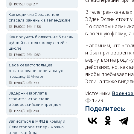
спецоперации. Брита
19:15
0
271
В телеграм-каналах
Как медик из Севастополя
Эйден Эслин стоит у
спасала раненых в Геленджике
По словам наемника,
19:00
1
1186
в военную форму, а 
Как получить бюджетные 5 тысяч
рублей на подготовку детей к
Напомним, что «солд
школе
и был приговорен к
17:06
2
1089
вернуться на родину
Двое севастопольцев
действиях, но, как 
организовали нелегальную
якобы пребывает на
продажу SIM-карт
Эслина также видели
16:04
0
793
Задержки зарплат в
Источники
Военное
строительстве стали
1229
общероссийским трендом
Поделитесь:
15:20
1
280
Записаться в МФЦ в Крыму и
Севастополе теперь можно
через чат-бота