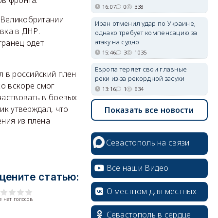
ов фронта.
16:07
0
338
н Великобритании
Иран отменил удар по Украине,
вка в ДНР.
однако требует компенсацию за
атаку на судно
транец одет
15:46
3
1035
Европа теряет свои главные
л в российский плен
реки из-за рекордной засухи
ко вскоре смог
13:16
1
634
частвовать в боевых
ик утверждал, что
Показать все новости
ния из плена
Севастополь на связи
Все наши Видео
цените статью:
О местном для местных
 нет голосов
Севастополь в сердце