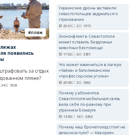
Украинские дроны заставили
севастопольцев задуматься о
страховании
20:01
2
1915
пляж
туризм
Зооконфликт в Севастополе
может оставить бездомных
пляжах
Двух москвичей на
П
животных без помощи
ля появились
сапбордах унесло от берега
о
17:02
6
3301
ры
Крыма на километр в море
б
Что может измениться в лагере
Е
штрафовать за отдых
Спасатели благополучно
«Чайка» и батилиманском
«профессорском уголке»
Н
удованном пляже?
вернули туристов обратно на
20:00
5
3692
де
сушу.
:24
5928
29/07/2026 17:03
6380
Почему у абонентов
Севастополя мобильная связь
вела себя по-разному при
утреннем блэкауте
13:00
16
6363
Почему наш бронепоезд стоит на
запасном пути? — Кеворкян