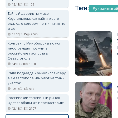
15:11
1
109
Теги:
украински
Тайный дворик на мысе
Хрустальном: как найти место
отдыха, о котором почти никто не
знает
15:00
15
2065
Контракт с Минобороны помог
иностранцам получить
российские паспорта в
Севастополе
14:03
0
1830
Ради подъезда к онкодиспансеру
в Севастополе изымают частный
участок
12:18
1
512
Российский топливный рынок
ждёт глобальная перенастройка
12:18
3
2107