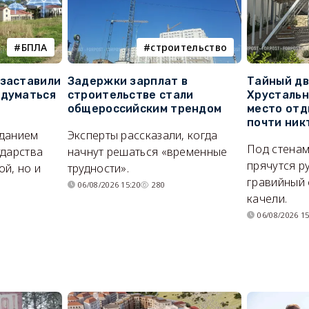
БПЛА
строительство
 заставили
Задержки зарплат в
Тайный дв
адуматься
строительстве стали
Хрустальн
общероссийским трендом
место отд
почти ник
иданием
Эксперты рассказали, когда
Под стенам
ударства
начнут решаться «временные
прячутся р
й, но и
трудности».
гравийный 
06/08/2026 15:20
280
качели.
06/08/2026 15