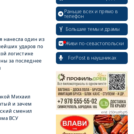
Раньше всех и прямо в
телефон
Большие темы и драмы
я нанесла один из
Живи по-севастопольски
ейших ударов по
ой логистике
ForPost в наушниках
ны за последнее
я
erid: 2SDnjcrDNw6
акой Михаил
тый и зачем
нский сменил
erid: 2SDnjdPjgYS
ома ВСУ