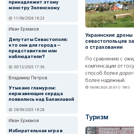
принадлежит этому
монстру Зеленскому
11/06/2026 18:23
Иван Ермаков
Украинские дроны
Депутаты Севастополя:
севастопольцев з
кто они для города —
о страховании
представители или
наблюдатели?
По сравнению с ож
компенсации от гос
03/12/2025 17:36
способ более дорого
Владимир Петров
более надежный.
06/08/2026 20:01
1903
Утыкано гламуром:
нержавеющие сердца
появились над Балаклавой
29/09/2025 19:28
Туризм
Иван Ермаков
Избирательная игра в