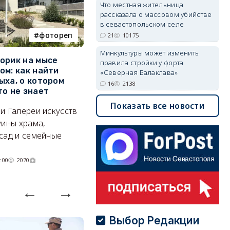
Что местная жительница
рассказала о массовом убийстве
в севастопольском селе
фотореп
работа
21
10175
Минкультуры может изменить
орик на мысе
Где в Севастополе можно
М
правила стройки у форта
ом: как найти
заработать 100 тысяч в
и
«Северная Балаклава»
ыха, о котором
месяц
ф
16
2138
то не знает
Б
А где — несоизмеримо меньше.
Показать все новости
и Галереи искусств
«
06/08/2026 10:02
3701
уины храма,
«
сад и семейные
пр
:00
2070
Выбор Редакции