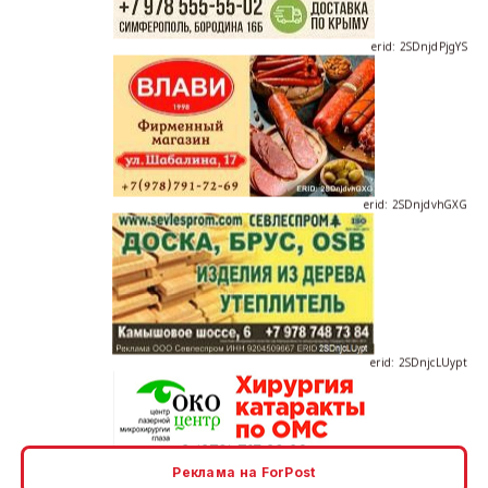
erid: 2SDnjdvhGXG
erid: 2SDnjcLUypt
Реклама на ForPost
erid: 2SDnjcrDNw6