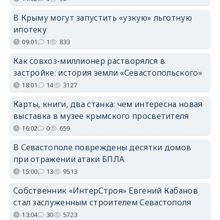
В Крыму могут запустить «узкую» льготную
ипотеку
09:01
1
833
Как совхоз-миллионер растворялся в
застройке: история земли «Севастопольского»
18:01
14
3127
Карты, книги, два станка: чем интересна новая
выставка в музее крымского просветителя
16:02
0
659
В Севастополе повреждены десятки домов
при отражении атаки БПЛА
15:00
13
9513
Собственник «ИнтерСтроя» Евгений Кабанов
стал заслуженным строителем Севастополя
13:04
30
5723