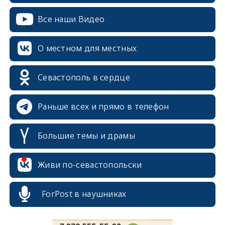
Все наши Видео
О местном для местных
Севастополь в сердце
Раньше всех и прямо в телефон
Большие темы и драмы
erid: 2SDnjcrDNw6
Живи по-севастопольски
ForPost в наушниках
erid: 2SDnjdPjgYS