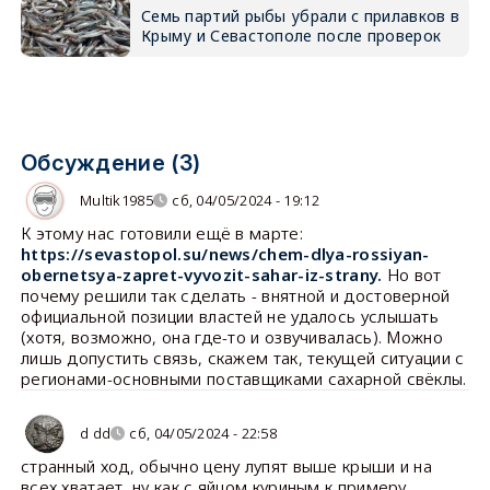
Семь партий рыбы убрали с прилавков в
Крыму и Севастополе после проверок
Обсуждение (3)
Multik1985
сб, 04/05/2024 - 19:12
К этому нас готовили ещё в марте:
https://sevastopol.su/news/chem-dlya-rossiyan-
obernetsya-zapret-vyvozit-sahar-iz-strany.
Но вот
почему решили так сделать - внятной и достоверной
официальной позиции властей не удалось услышать
(хотя, возможно, она где-то и озвучивалась). Можно
лишь допустить связь, скажем так, текущей ситуации с
регионами-основными поставщиками сахарной свёклы.
d dd
сб, 04/05/2024 - 22:58
странный ход, обычно цену лупят выше крыши и на
всех хватает, ну как с яйцом куриным к примеру