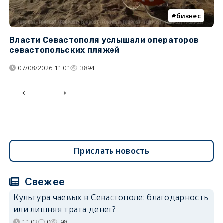
бизнес
Власти Севастополя услышали операторов
П
севастопольских пляжей
о
07/08/2026 11:01
3894
Прислать новость
Свежее
Культура чаевых в Севастополе: благодарность
или лишняя трата денег?
11:02
0
98