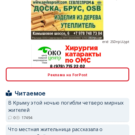
erid: 2SDnjcLUypt
erid: 2SDnjcrDNw6
Реклама на ForPost
Читаемое
В Крыму этой ночью погибли четверо мирных
жителей
erid: 2SDnjdPjgYS
0
17494
Что местная жительница рассказала о