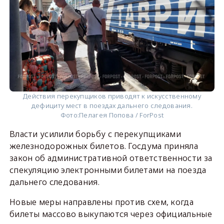
Действия перекупщиков приводят к искусственному
дефициту мест в поездах дальнего следования.
Фото:
Пелагея Попова / ForPost
Власти усилили борьбу с перекупщиками
железнодорожных билетов. Госдума приняла
закон об административной ответственности за
спекуляцию электронными билетами на поезда
дальнего следования.
Новые меры направлены против схем, когда
билеты массово выкупаются через официальные