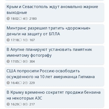
Крым и Севастополь ждут аномально жаркие
выходные
18:02
4
2180
Минтранс разрешил тратить «дорожные»
деньги на защиту от БПЛА
17:18
1
167
В Алупке планируют установить памятник
именитому фотографу
17:05
0
304
США попросили Россию освободить
осуждённого на 10 лет американца Гилмана
16:40
2
229
В Крыму временно сократят продажи бензина
на некоторых АЗС
16:29
0
217