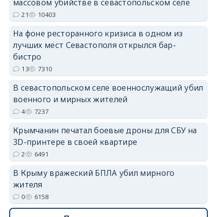
массовом убийстве в севастопольском селе
21
10403
На фоне ресторанного кризиса в одном из
erid: 2SDnjdvhGXG
лучших мест Севастополя открылся бар-
бистро
13
7310
В севастопольском селе военнослужащий убил
военного и мирных жителей
4
7237
Крымчанин печатал боевые дроны для СБУ на
3D-принтере в своей квартире
2
6491
В Крыму вражеский БПЛА убил мирного
жителя
0
6158