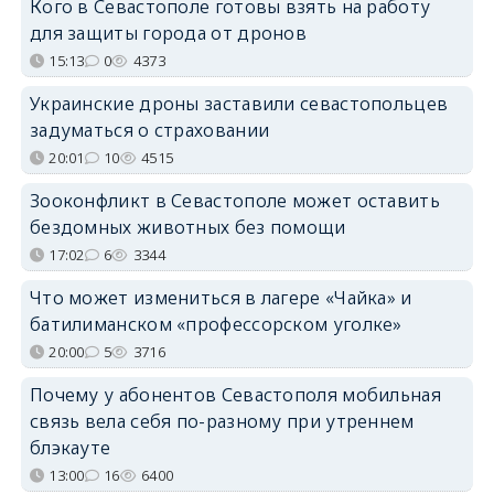
Кого в Севастополе готовы взять на работу
для защиты города от дронов
15:13
0
4373
Украинские дроны заставили севастопольцев
задуматься о страховании
20:01
10
4515
Зооконфликт в Севастополе может оставить
бездомных животных без помощи
17:02
6
3344
Что может измениться в лагере «Чайка» и
батилиманском «профессорском уголке»
20:00
5
3716
Почему у абонентов Севастополя мобильная
связь вела себя по-разному при утреннем
блэкауте
13:00
16
6400