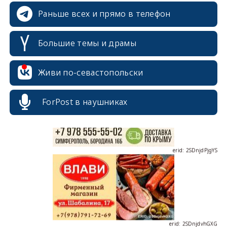
Раньше всех и прямо в телефон
Большие темы и драмы
erid: 2SDnjcrDNw6
Живи по-севастопольски
ForPost в наушниках
erid: 2SDnjdPjgYS
erid: 2SDnjdvhGXG