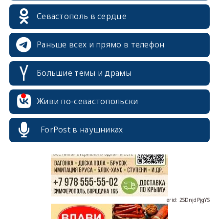
Севастополь в сердце
Раньше всех и прямо в телефон
Большие темы и драмы
erid: 2SDnjcrDNw6
Живи по-севастопольски
ForPost в наушниках
erid: 2SDnjdPjgYS