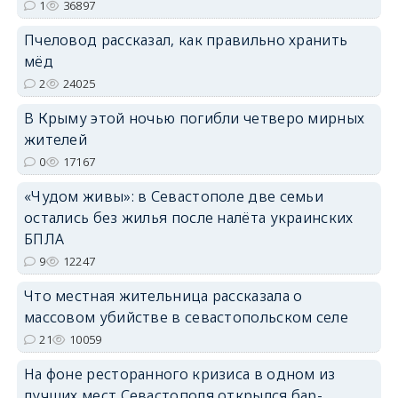
1
36897
erid: 2SDnjdPjgYS
Пчеловод рассказал, как правильно хранить
мёд
2
24025
В Крыму этой ночью погибли четверо мирных
жителей
erid: 2SDnjdvhGXG
0
17167
«Чудом живы»: в Севастополе две семьи
остались без жилья после налёта украинских
БПЛА
9
12247
Что местная жительница рассказала о
массовом убийстве в севастопольском селе
21
10059
На фоне ресторанного кризиса в одном из
лучших мест Севастополя открылся бар-