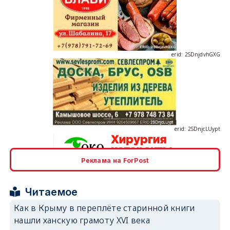
erid: 2SDnjdvhGXG
erid: 2SDnjcLUypt
Реклама на ForPost
erid: 2SDnjcrDNw6
Читаемое
Как в Крыму в переплёте старинной книги
нашли ханскую грамоту XVI века