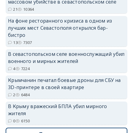
массовом убийстве в севастопольском селе
21
10364
На фоне ресторанного кризиса в одном из
лучших мест Севастополя открылся бар-
erid: 2SDnjdvhGXG
бистро
13
7307
В севастопольском селе военнослужащий убил
военного и мирных жителей
4
7224
Крымчанин печатал боевые дроны для СБУ на
3D-принтере в своей квартире
2
6484
В Крыму вражеский БПЛА убил мирного
жителя
0
6150