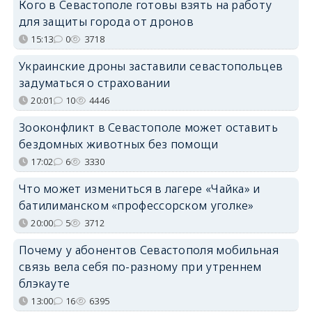
Кого в Севастополе готовы взять на работу
для защиты города от дронов
15:13
0
3718
Украинские дроны заставили севастопольцев
задуматься о страховании
20:01
10
4446
Зооконфликт в Севастополе может оставить
бездомных животных без помощи
17:02
6
3330
Что может измениться в лагере «Чайка» и
батилиманском «профессорском уголке»
20:00
5
3712
Почему у абонентов Севастополя мобильная
связь вела себя по-разному при утреннем
блэкауте
13:00
16
6395