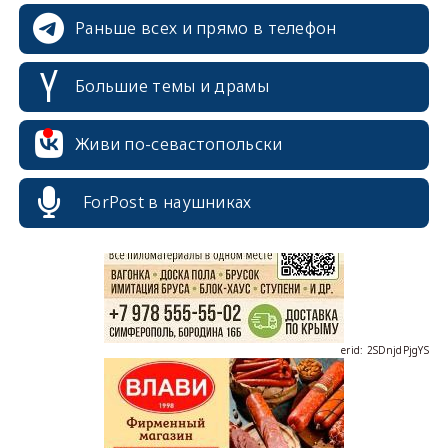
Раньше всех и прямо в телефон
Большие темы и драмы
erid: 2SDnjcrDNw6
Живи по-севастопольски
ForPost в наушниках
erid: 2SDnjdPjgYS
erid: 2SDnjdvhGXG