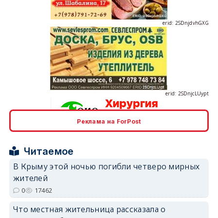
erid: 2SDnjcLUypt
Реклама на ForPost
erid: 2SDnjcrDNw6
Читаемое
В Крыму этой ночью погибли четверо мирных
жителей
0
17462
erid: 2SDnjdPjgYS
Что местная жительница рассказала о