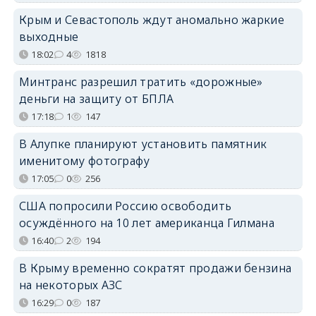
Крым и Севастополь ждут аномально жаркие
выходные
18:02
4
1818
Минтранс разрешил тратить «дорожные»
деньги на защиту от БПЛА
17:18
1
147
В Алупке планируют установить памятник
именитому фотографу
17:05
0
256
США попросили Россию освободить
осуждённого на 10 лет американца Гилмана
16:40
2
194
В Крыму временно сократят продажи бензина
на некоторых АЗС
16:29
0
187