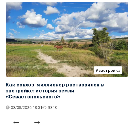
застройка
Как совхоз-миллионер растворялся в
К
застройке: история земли
н
«Севастопольского»
п
08/08/2026 18:01
3848