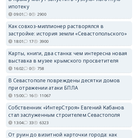
ипотеку
09:01
0
2900
Как совхоз-миллионер растворялся в
застройке: история земли «Севастопольского»
18:01
17
3900
Карты, книги, два станка: чем интересна новая
выставка в музее крымского просветителя
16:02
0
758
В Севастополе повреждены десятки домов
при отражении атаки БПЛА
15:00
16
11067
Собственник «ИнтерСтроя» Евгений Кабанов
стал заслуженным строителем Севастополя
13:04
33
6323
От руин до визитной карточки города: как