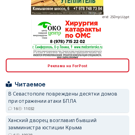
erid: 2SDnjcLUypt
erid: 2SDnjcrDNw6
Реклама на ForPost
Читаемое
erid: 2SDnjdPjgYS
В Севастополе повреждены десятки домов
при отражении атаки БПЛА
16
11032
Ханский дворец возглавил бывший
замминистра юстиции Крыма
erid: 2SDnjdvhGXG
6
10028