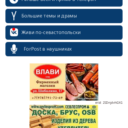
erid: 2SDnjcrDNw6
Большие темы и драмы
Живи по-севастопольски
ForPost в наушниках
erid: 2SDnjdPjgYS
erid: 2SDnjdvhGXG