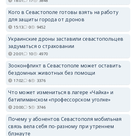
18:01
17
3848
Кого в Севастополе готовы взять на работу
для защиты города от дронов
15:13
0
9452
Украинские дроны заставили севастопольцев
задуматься о страховании
20:01
10
4970
Зооконфликт в Севастополе может оставить
бездомных животных без помощи
17:02
6
3376
Что может измениться в лагере «Чайка» и
батилиманском «профессорском уголке»
20:00
5
3746
Почему у абонентов Севастополя мобильная
связь вела себя по-разному при утреннем
блэкауте