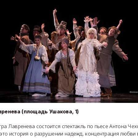
вренева (площадь Ушакова, 1)
атра Лавренева состоится спектакль по пьесе Антона Чех
 это история о разрушении надежд, концентрация любви 