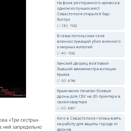
На фоне ресторанного кризиса в
одном из лучших мест
Севастополя открылся бар-
бистро
13
7332
erid: 2SDnjdvhGXG
В севастопольском селе
военнослужащий убил военного
и мирных жителей
4
7262
Ханский дворец возглавил
бывший замминистра юстиции
Крыма
5
6746
Крымчанин печатал боевые
дроны для СБУ на 3D-принтере в
своей квартире
2
6507
Кого в Севастополе готовы взять
ова «Три сестры».
на работу для защиты города от
в ней запредельно
дронов