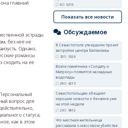
о она главный
0
6215
Показать все новости
Обсуждаемое
чественной эстрады
м, без неё не
В Севастополе утвердили проект
аизусть. Однако,
застройки центра Балаклавы
усские романсы.
32
5524
з сходить на её
Возле памятника «Солдату и
Матросу» появятся каскадные
водопады
29
4213
Севастопольцам обещают
 «Персональный
хорошие новости о бензине уже
жный вопрос для
на этой неделе
 действительно,
23
5812
циального статуса,
Что местная жительница
ное, как в этом
рассказала о массовом убийстве