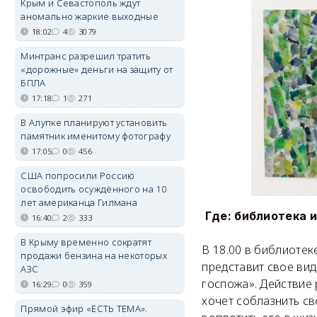
Крым и Севастополь ждут
аномально жаркие выходные
18:02
4
3079
Минтранс разрешил тратить
«дорожные» деньги на защиту от
БПЛА
17:18
1
271
В Алупке планируют установить
памятник именитому фотографу
17:05
0
456
США попросили Россию
освободить осуждённого на 10
лет американца Гилмана
Где: библиотека и
16:40
2
333
В Крыму временно сократят
В 18.00 в библиотек
продажи бензина на некоторых
представит свое ви
АЗС
госпожа». Действие 
16:29
0
359
хочет соблазнить св
Прямой эфир «ЕСТЬ ТЕМА».