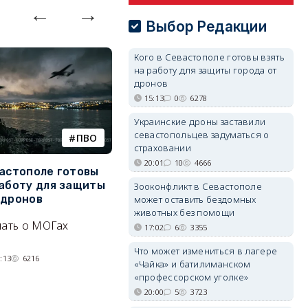
Выбор Редакции
Кого в Севастополе готовы взять
на работу для защиты города от
дронов
15:13
0
6278
Украинские дроны заставили
севастопольцев задуматься о
ПВО
катера
страховании
20:01
10
4666
вастополе готовы
Украинский БЭК выгнал
Г
работу для защиты
отдыхающих с пляжей Ялты
р
Зооконфликт в Севастополе
 дронов
э
может оставить бездомных
Людей эвакуируют с
животных без помощи
нать о МОГах
Эн
набережной крымского
17:02
6
3355
д
курорта, проводится
Что может измениться в лагере
н
:13
6216
разминирование.
«Чайка» и батилиманском
«профессорском уголке»
07/08/2026 14:15
5197
20:00
5
3723