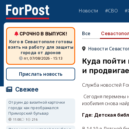
Новости
#СВО
#
Все
Севастопо
СРОЧНО В ВЫПУСК!
Кого в Севастополе готовы
взять на работу для защиты
Новости Севасто
города от дронов
пт, 07/08/2026 - 15:13
Куда пойти 
и продвига
Прислать новость
Служба новостей Fo
Свежее
Сегодня перемены н
От руин до визитной карточки
изобилия снова найд
города: как преображался
Приморский бульвар
Где: Детская библ
11:00
1
216
В 14.10 в Детской б