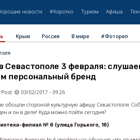
Хорошие новости
#Коротко
Туризм
Афиша
Тех
Крым
Россия
В мире
#Фотореп
ль
поля
в Севастополе 3 февраля: слуша
ем персональный бренд
rPost
03/02/2017 - 09:26
е обошли стороной культурную афишу Севастополя. Со
ен и он в деле! Куда можно пойти сегодня?
иотека-филиал № 6 (улица Горького, 16)
иблиотеке-филиале № 6 пройдет час общения «Не отнимай