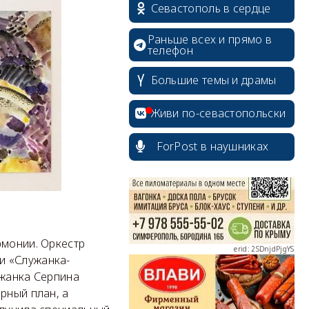
Севастополь в сердце
Раньше всех и прямо в
телефон
Большие темы и драмы
erid: 2SDnjcrDNw6
Живи по-севастопольски
ForPost в наушниках
erid: 2SDnjdPjgYS
рмонии. Оркестр
и «Служанка-
ужанка Серпина
рный план, а
erid: 2SDnjdvhGXG