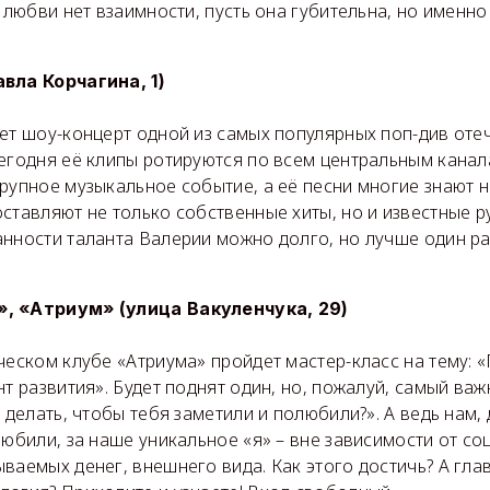
й любви нет взаимности, пусть она губительна, но именн
вла Корчагина, 1)
дет шоу-концерт одной из самых популярных поп-див оте
егодня её клипы ротируются по всем центральным канала
рупное музыкальное событие, а её песни многие знают н
ставляют не только собственные хиты, но и известные р
нности таланта Валерии можно долго, но лучше один ра
, «Атриум» (улица Вакуленчука, 29)
ческом клубе «Атриума» пройдет мастер-класс на тему:
нт развития». Будет поднят один, но, пожалуй, самый ва
о делать, чтобы тебя заметили и полюбили?». А ведь нам,
любили, за наше уникальное «я» – вне зависимости от со
ваемых денег, внешнего вида. Как этого достичь? А глав