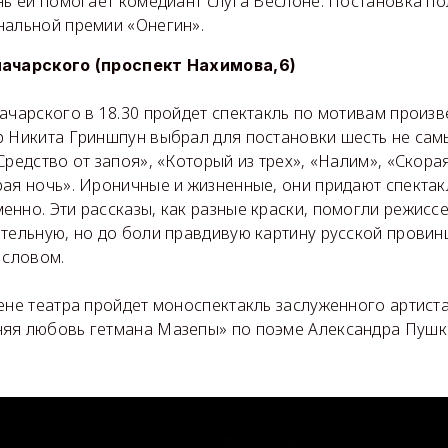
нь ей помогает комедиант слуга Веслоне. Постановка п
нальной премии «Онегин».
начарского (проспект Нахимова,6)
ачарского в 18.30 пройдет спектакль по мотивам произв
р Никита Гриншпун выбрал для постановки шесть не сам
Средство от запоя», «Который из трех», «Налим», «Скора
ая ночь». Ироничные и жизненные, они придают спектак
нно. Эти рассказы, как разные краски, помогли режиссе
тельную, но до боли правдивую картину русской провин
 словом.
цене театра пройдет моноспектакль заслуженного артист
яя любовь гетмана Мазепы» по поэме Александра Пушк