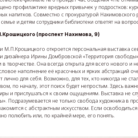
ено профилактике вредных привычек у подростков: кур
ных напитков. Совместно с прокуратурой Нахимовского 
семье и детям сотрудники библиотеки ответят на вопрос
П.Крошицкого (проспект Нахимова, 9)
ени М.П.Крошицкого откроется персональная выставка с
 и дизайнера Ирины Домбровской «Территория свободы»
и в творчестве. Она всегда открыта для всего нового и н
словое наполнение её красочных и ярких абстракций оч
т лично для себя. Возможно, для тех, кто никогда не ста
вом, по началу, этот поиск будет непростым. Здесь важ
иры и прислушаться к своим ощущениям. Выставка не сл
ы». Подразумевается не только свобода художника в про
знакомится с абстрактным искусством. Если освободиться
о полюбить или, по крайней мере, его понять.