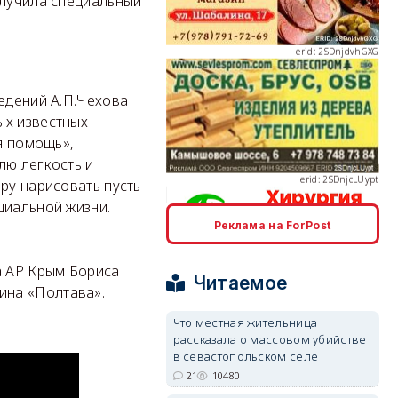
олучила специальный
едений А.П.Чехова
erid: 2SDnjcLUypt
ых известных
я помощь»,
лю легкость и
ру нарисовать пусть
циальной жизни.
Реклама на ForPost
erid: 2SDnjcrDNw6
а АР Крым Бориса
Читаемое
ина «Полтава».
Что местная жительница
рассказала о массовом убийстве
в севастопольском селе
erid: 2SDnjdPjgYS
21
10480