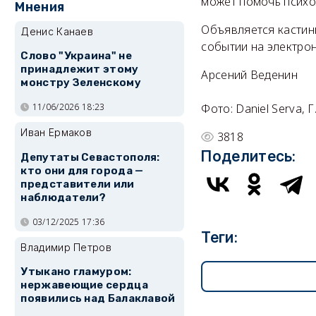
может помочь психо
Мнения
Объявляется кастинг
Денис Канаев
событии на электро
Слово "Украина" не
принадлежит этому
Арсений Веденин
монстру Зеленскому
11/06/2026 18:23
Фото: Daniel Serva, 
Иван Ермаков
3818
Поделитесь:
Депутаты Севастополя:
кто они для города —
представители или
наблюдатели?
03/12/2025 17:36
Теги:
Владимир Петров
Утыкано гламуром:
нержавеющие сердца
появились над Балаклавой