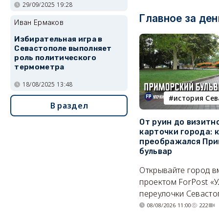
29/09/2025 19:28
Главное за ден
Иван Ермаков
Избирательная игра в
Севастополе выполняет
роль политического
термометра
18/08/2025 13:48
история Се
В раздел
От руин до визитн
карточки города: 
преображался При
бульвар
Открывайте город в
проектом ForPost «У
переулочки Севасто
08/08/2026 11:00
222