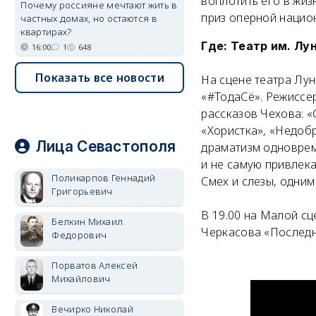
воплотить его в жиз
Почему россияне мечтают жить в
приз оперной нацио
частных домах, но остаются в
квартирах?
Где: Театр им. Лу
16:00
1
648
Показать все новости
На сцене театра Лун
«#ТодаСё». Режиссе
рассказов Чехова: «
«Хористка», «Недобр
Лица Севастополя
драматизм одновреме
и не самую привлека
Поликарпов Геннадий
Смех и слезы, одним
Григорьевич
В 19.00 на Малой с
Белкин Михаил
Черкасова «Последн
Федорович
Порватов Алексей
Михайлович
Вечирко Николай