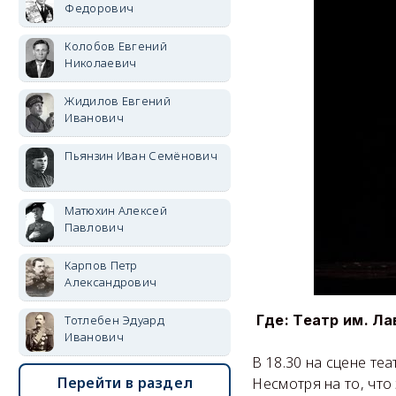
Федорович
Колобов Евгений
Николаевич
Жидилов Евгений
Иванович
Пьянзин Иван Семёнович
Матюхин Алексей
Павлович
Карпов Петр
Александрович
Где: Театр им. Ла
Тотлебен Эдуард
Иванович
В 18.30 на сцене те
Перейти в раздел
Несмотря на то, что