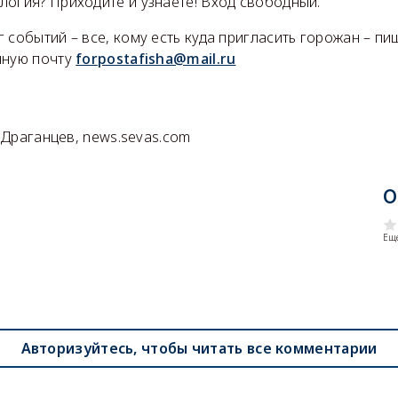
логия? Приходите и узнаете! Вход свободный.
 событий – все, кому есть куда пригласить горожан – п
нную почту
forpostafisha@mail.ru
Г.Драганцев, news.sevas.com
О
Еще
Авторизуйтесь, чтобы читать все комментарии