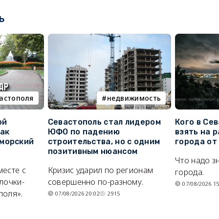
ь
вастополя
недвижимость
ой
Севастополь стал лидером
Кого в Се
как
ЮФО по падению
взять на 
морский
строительства, но с одним
города от
позитивным нюансом
Что надо з
месте с
Кризис ударил по регионам
города.
лочки-
совершенно по-разному.
07/08/2026 15
поля».
07/08/2026 20:02
2915