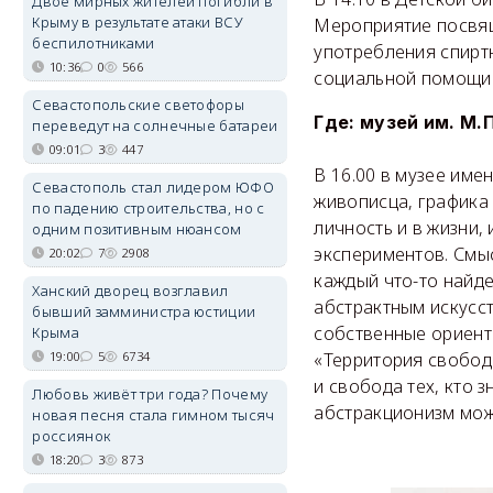
Двое мирных жителей погибли в
Крыму в результате атаки ВСУ
Мероприятие посвящ
беспилотниками
употребления спирт
10:36
0
566
социальной помощи 
Севастопольские светофоры
Где: музей им. М.
переведут на солнечные батареи
09:01
3
447
В 16.00 в музее им
Севастополь стал лидером ЮФО
живописца, графика
по падению строительства, но с
личность и в жизни, 
одним позитивным нюансом
экспериментов. Смы
20:02
7
2908
каждый что-то найде
Ханский дворец возглавил
абстрактным искусст
бывший замминистра юстиции
собственные ориент
Крыма
19:00
5
6734
«Территория свобод
и свобода тех, кто 
Любовь живёт три года? Почему
абстракционизм можн
новая песня стала гимном тысяч
россиянок
18:20
3
873