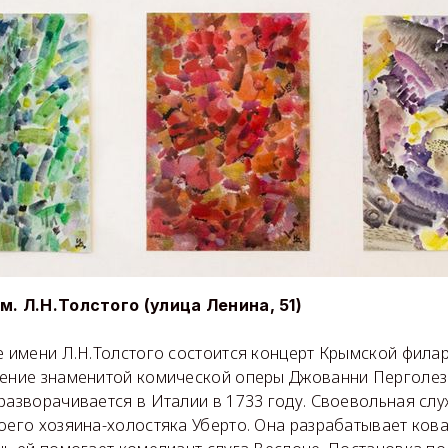
м. Л.Н.Толстого (улица Ленина, 51)
е имени Л.Н.Толстого состоится концерт Крымской фила
дение знаменитой комической оперы Джованни Перголез
разворачивается в Италии в 1733 году. Своевольная сл
оего хозяина-холостяка Уберто. Она разрабатывает кова