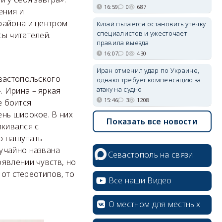
16:59
0
687
ения и
района и центром
Китай пытается остановить утечку
специалистов и ужесточает
ы читателей.
правила выезда
16:07
0
430
Иран отменил удар по Украине,
евастопольского
однако требует компенсацию за
атаку на судно
. Ирина – яркая
15:46
3
1208
е боится
ень широкое. В них
Показать все новости
лкивался с
но нащупать
учайно названа
Севастополь на связи
явлении чувств, но
 от стереотипов, то
Все наши Видео
О местном для местных