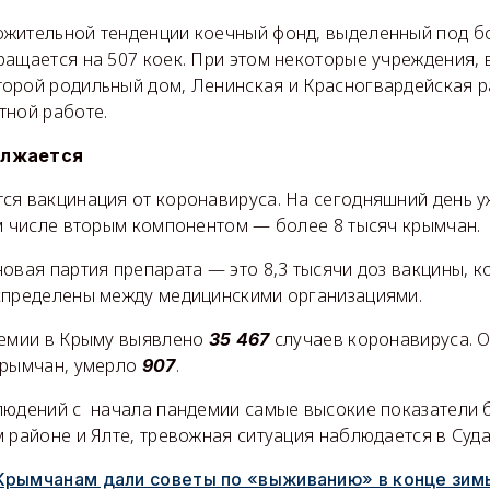
жительной тенденции коечный фонд, выделенный под б
ащается на 507 коек. При этом некоторые учреждения, 
орой родильный дом, Ленинская и Красногвардейская 
тной работе.
олжается
ся вакцинация от коронавируса. На сегодняшний день у
ом числе вторым компонентом — более 8 тысяч крымчан.
овая партия препарата — это 8,3 тысячи доз вакцины, 
спределены между медицинскими организациями.
демии в Крыму выявлено
случаев коронавируса. 
35 467
крымчан, умерло
.
907
людений с начала пандемии самые высокие показатели
 районе и Ялте, тревожная ситуация наблюдается в Суда
Крымчанам дали советы по «выживанию» в конце зим