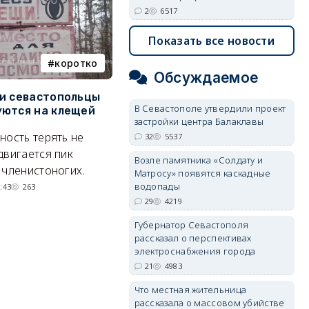
2
6517
Показать все новости
коротко
Балаклава
Обсуждаемое
и севастопольцы
В Севастополе утвердили
Н
В Севастополе утвердили проект
ются на клещей
проект застройки центра
С
застройки центра Балаклавы
Балаклавы
и
ность терять не
32
5537
Там появится туристический
М
двигается пик
Возле памятника «Солдату и
квартал с отелями и
н
 членистоногих.
Матросу» появятся каскадные
парковками.
водопады
:43
263
05/08/2026 08:01
5537
29
4219
Губернатор Севастополя
рассказал о перспективах
электроснабжения города
21
4983
Что местная жительница
рассказала о массовом убийстве