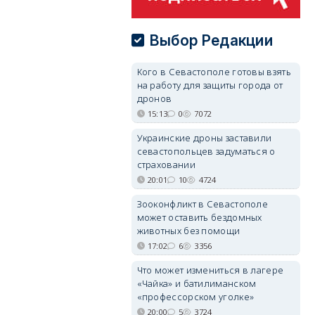
Выбор Редакции
Кого в Севастополе готовы взять
на работу для защиты города от
дронов
15:13
0
7072
Украинские дроны заставили
севастопольцев задуматься о
страховании
20:01
10
4724
Зооконфликт в Севастополе
может оставить бездомных
животных без помощи
17:02
6
3356
Что может измениться в лагере
«Чайка» и батилиманском
«профессорском уголке»
20:00
5
3724