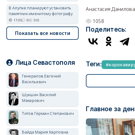
В Алупке планируют установить
Анастасия Данилова
памятник именитому фотографу
17:05
0
510
1058
Поделитесь:
Показать все новости
Лица Севастополя
Теги:
коронавир
Генералов Евгений
Васильевич
Шукшин Василий
Макарович
Главное за ден
Титов Герман Степанович
Байда Мария Карповна