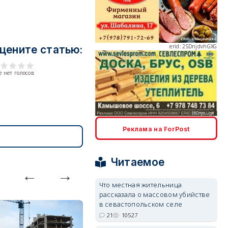
erid: 2SDnjdvhGXG
цените статью:
 нет голосов
erid: 2SDnjcLUypt
Реклама на ForPost
Читаемое
Что местная жительница
рассказала о массовом убийстве
erid: 2SDnjcrDNw6
в севастопольском селе
21
10527