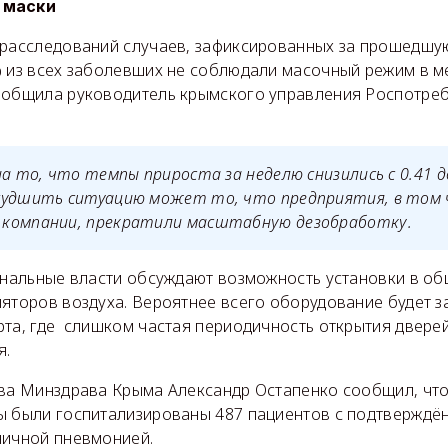
 маски
драсследований случаев, зафиксированных за прошедшу
% из всех заболевших не соблюдали масочный режим в м
ообщила руководитель крымского управления Роспотре
на то, что темпы прироста за неделю снизились с 0.41 д
худшить ситуацию может то, что предприятия, в том 
компании, прекратили масштабную дезобработку.
иональные власти обсуждают возможность установки в о
яторов воздуха. Вероятнее всего оборудование будет з
рта, где слишком частая периодичность открытия дверей
я.
ава Минздрава Крыма Александр Остапенко сообщил, чт
ы были госпитализированы 487 пациентов с подтверждё
ничной пневмонией.