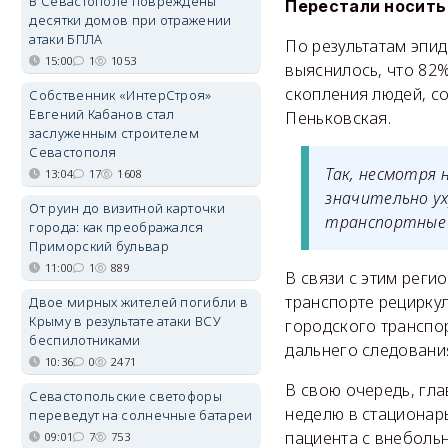
В Севастополе повреждены
Перестали носить
десятки домов при отражении
атаки БПЛА
По результатам эпи
15:00
1
1053
выяснилось, что 82
скопления людей, с
Собственник «ИнтерСтроя»
Евгений Кабанов стал
Пеньковская.
заслуженным строителем
Севастополя
Так, несмотря 
13:04
17
1608
значительно у
От руин до визитной карточки
транспортные 
города: как преображался
Приморский бульвар
11:00
1
889
В связи с этим рег
транспорте рециркул
Двое мирных жителей погибли в
Крыму в результате атаки ВСУ
городского транспо
беспилотниками
дальнего следовани
10:36
0
2471
В свою очередь, гл
Севастопольские светофоры
неделю в стационар
переведут на солнечные батареи
пациента с внеболь
09:01
7
753