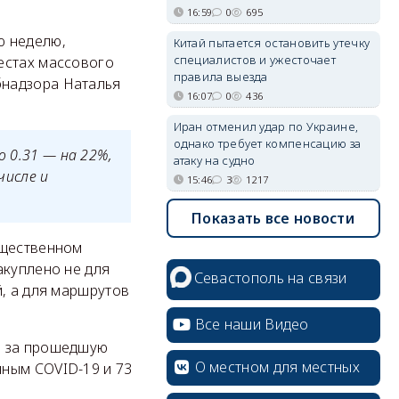
16:59
0
695
ю неделю,
Китай пытается остановить утечку
специалистов и ужесточает
естах массового
правила выезда
бнадзора Наталья
16:07
0
436
Иран отменил удар по Украине,
однако требует компенсацию за
о 0.31 — на 22%,
атаку на судно
числе и
15:46
3
1217
Показать все новости
бщественном
акуплено не для
Севастополь на связи
, а для маршрутов
Все наши Видео
о за прошедшую
О местном для местных
нным COVID-19 и 73