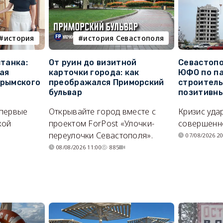
история
история Севастополя
станка:
От руин до визитной
Севастопо
ая
карточки города: как
ЮФО по п
крымского
преображался Приморский
строитель
бульвар
позитивн
впервые
Открывайте город вместе с
Кризис уда
кой
проектом ForPost «Улочки-
совершенно
переулочки Севастополя».
07/08/2026 20
08/08/2026 11:00
885