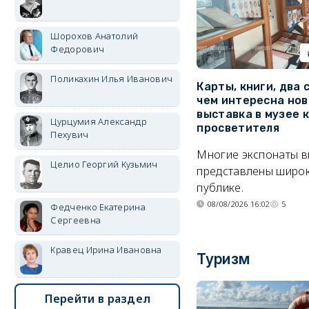
Шорохов Анатолий
Федорович
Поликахин Илья Иванович
Карты, книги, два 
чем интересна нов
выставка в музее 
Цурцумия Александр
просветителя
Пехувич
Многие экспонаты 
Целио Георгий Кузьмич
представлены широ
публике.
08/08/2026 16:02
5
Федченко Екатерина
Сергеевна
Кравец Ирина Ивановна
Туризм
Перейти в раздел