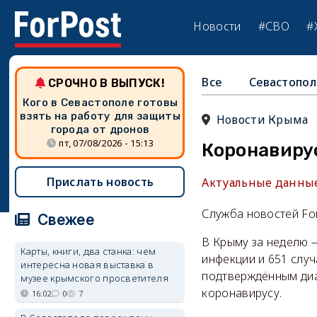
Новости
#СВО
#
Все
Севастопол
СРОЧНО В ВЫПУСК!
Кого в Севастополе готовы
взять на работу для защиты
Новости Крыма
города от дронов
пт, 07/08/2026 - 15:13
Коронавиру
Прислать новость
Актуальные данные 
Служба новостей Fo
Свежее
В Крыму за неделю 
Карты, книги, два станка: чем
инфекции и 651 случ
интересна новая выставка в
подтверждённым диа
музее крымского просветителя
коронавирусу.
16:02
0
7