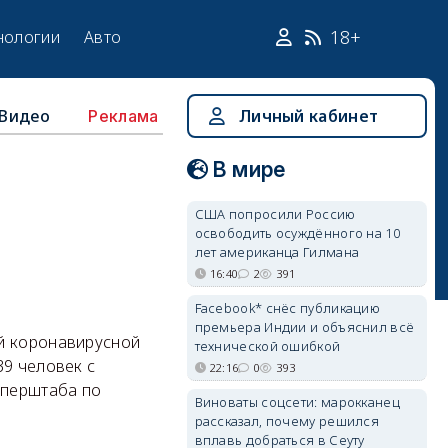
18+
нологии
Авто
Видео
Личный кабинет
Реклама
В мире
США попросили Россию
освободить осуждённого на 10
лет американца Гилмана
16:40
2
391
Facebook* снёс публикацию
премьера Индии и объяснил всё
ой коронавирусной
технической ошибкой
39 человек с
22:16
0
393
оперштаба по
Виноваты соцсети: марокканец
рассказал, почему решился
вплавь добраться в Сеуту