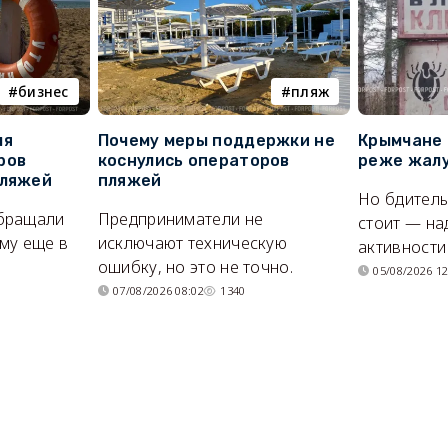
бизнес
пляж
ля
Почему меры поддержки не
Крымчане 
ров
коснулись операторов
реже жалу
пляжей
пляжей
Но бдитель
бращали
Предприниматели не
стоит — на
му еще в
исключают техническую
активности
ошибку, но это не точно.
05/08/2026 12
07/08/2026 08:02
1340