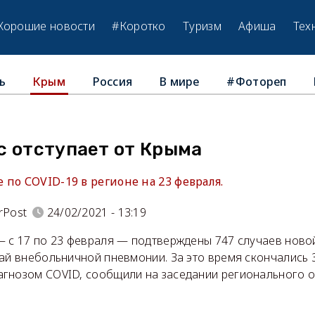
Хорошие новости
#Коротко
Туризм
Афиша
Тех
ь
Россия
В мире
#Фотореп
Крым
с отступает от Крыма
по СOVID-19 в регионе на 23 февраля.
rPost
24/02/2021 - 13:19
— с 17 по 23 февраля — подтверждены 747 случаев нов
ай внебольничной пневмонии. За это время скончались 
гнозом COVID, сообщили на заседании регионального 