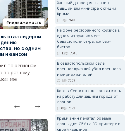
Ханский дворец возглавил
бывший замминистра юстиции
Крыма
5
7642
недвижимость
ПВО
erid: 2SDnjdPjgYS
На фоне ресторанного кризиса в
одном из лучших мест
ль стал лидером
Кого в Севастополе готовы
У
Севастополя открылся бар-
адению
взять на работу для защиты
о
бистро
ства, но с одним
города от дронов
Л
13
7346
ым нюансом
Что надо знать о МОГах
н
В севастопольском селе
рил по регионам
erid: 2SDnjdvhGXG
города.
к
военнослужащий убил военного
 по-разному.
07/08/2026 15:13
7072
и мирных жителей
р
:02
3406
4
7275
Кого в Севастополе готовы взять
на работу для защиты города от
дронов
0
7072
Крымчанин печатал боевые
дроны для СБУ на 3D-принтере в
своей квартире