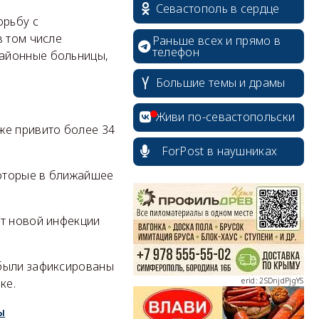
Севастополь в сердце
орьбу с
в том числе
Раньше всех и прямо в
телефон
районные больницы,
Большие темы и драмы
Живи по-севастопольски
же привито более 34
ForPost в наушниках
которые в ближайшее
erid: 2SDnjcrDNw6
От новой инфекции
 были зафиксированы
erid: 2SDnjdPjgYS
ке.
ы