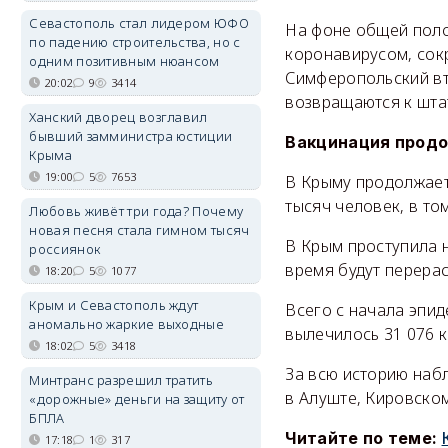
Севастополь стал лидером ЮФО
На фоне общей поло
по падению строительства, но с
коронавирусом, сокр
одним позитивным нюансом
Симферопольский вт
20:02
9
3414
возвращаются к шта
Ханский дворец возглавил
бывший замминистра юстиции
Вакцинация прод
Крыма
19:00
5
7653
В Крыму продолжает
тысяч человек, в т
Любовь живёт три года? Почему
новая песня стала гимном тысяч
В Крым проступила н
россиянок
время будут перера
18:20
5
1077
Крым и Севастополь ждут
Всего с начала эпи
аномально жаркие выходные
вылечилось 31 076 
18:02
5
3418
За всю историю наб
Минтранс разрешил тратить
в Алуште, Кировском
«дорожные» деньги на защиту от
БПЛА
Читайте по теме:
17:18
1
317