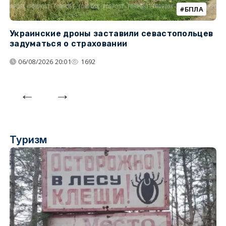
БПЛА
Украинские дроны заставили севастопольцев
З
задуматься о страховании
о
06/08/2026 20:01
1692
Туризм