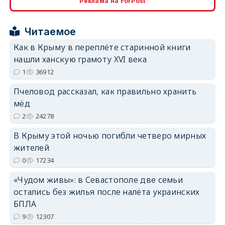
Реклама на ForPost
Читаемое
erid: 2SDnjcrDNw6
Как в Крыму в переплёте старинной книги
нашли ханскую грамоту XVI века
1
36912
Пчеловод рассказал, как правильно хранить
мёд
erid: 2SDnjdPjgYS
2
24278
В Крыму этой ночью погибли четверо мирных
жителей
0
17234
«Чудом живы»: в Севастополе две семьи
erid: 2SDnjdvhGXG
остались без жилья после налёта украинских
БПЛА
9
12307