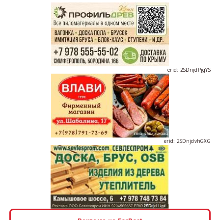
erid: 2SDnjdPjgYS
erid: 2SDnjdvhGXG
erid: 2SDnjcLUypt