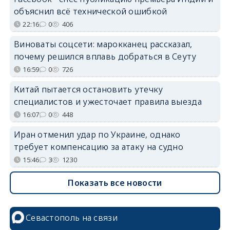
объяснил всё технической ошибкой
22:16
0
406
Виноваты соцсети: марокканец рассказал,
почему решился вплавь добраться в Сеуту
16:59
0
726
Китай пытается остановить утечку
специалистов и ужесточает правила выезда
16:07
0
448
Иран отменил удар по Украине, однако
требует компенсацию за атаку на судно
15:46
3
1230
Показать все новости
Севастополь на связи
erid: 2SDnjcrDNw6