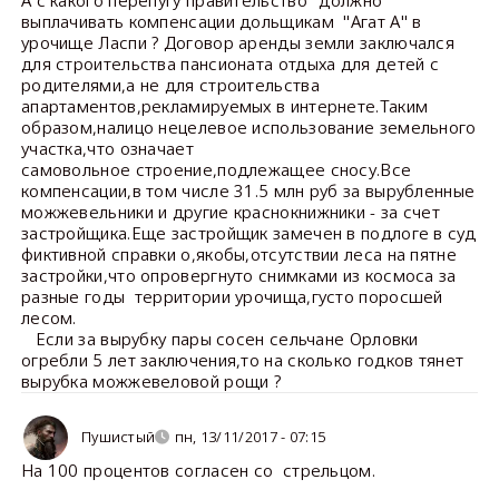
выплачивать компенсации дольщикам "Агат А" в
урочище Ласпи ? Договор аренды земли заключался
для строительства пансионата отдыха для детей с
родителями,а не для строительства
апартаментов,рекламируемых в интернете.Таким
образом,налицо нецелевое использование земельного
участка,что означает
самовольное строение,подлежащее сносу.Все
компенсации,в том числе 31.5 млн руб за вырубленные
можжевельники и другие краснокнижники - за счет
застройщика.Еще застройщик замечен в подлоге в суд
фиктивной справки о,якобы,отсутствии леса на пятне
застройки,что опровергнуто снимками из космоса за
разные годы территории урочища,густо поросшей
лесом.
Если за вырубку пары сосен сельчане Орловки
огребли 5 лет заключения,то на сколько годков тянет
вырубка можжевеловой рощи ?
Пушистый
пн, 13/11/2017 - 07:15
На 100 процентов согласен со стрельцом.