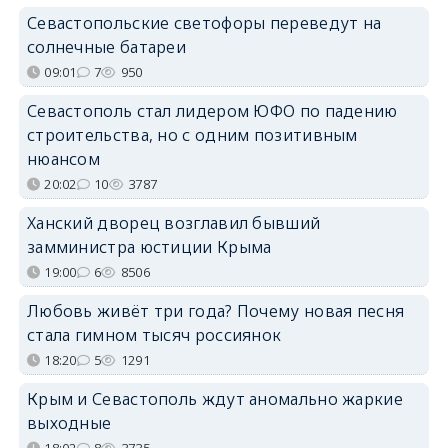
Севастопольские светофоры переведут на
солнечные батареи
09:01
7
950
Севастополь стал лидером ЮФО по падению
строительства, но с одним позитивным
нюансом
20:02
10
3787
Ханский дворец возглавил бывший
замминистра юстиции Крыма
19:00
6
8506
Любовь живёт три года? Почему новая песня
стала гимном тысяч россиянок
18:20
5
1291
Крым и Севастополь ждут аномально жаркие
выходные