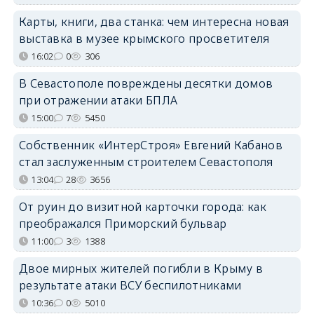
Карты, книги, два станка: чем интересна новая
выставка в музее крымского просветителя
16:02
0
306
В Севастополе повреждены десятки домов
при отражении атаки БПЛА
15:00
7
5450
Собственник «ИнтерСтроя» Евгений Кабанов
стал заслуженным строителем Севастополя
13:04
28
3656
От руин до визитной карточки города: как
преображался Приморский бульвар
11:00
3
1388
Двое мирных жителей погибли в Крыму в
результате атаки ВСУ беспилотниками
10:36
0
5010