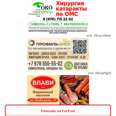
erid: 2SDnjcrDNw6
erid: 2SDnjdPjgYS
erid: 2SDnjdvhGXG
Реклама на ForPost