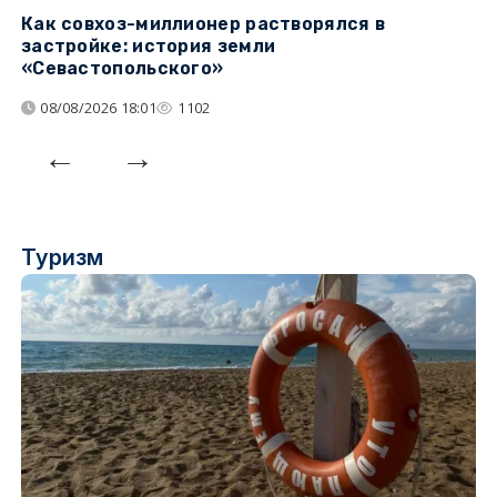
Как совхоз-миллионер растворялся в
К
застройке: история земли
н
«Севастопольского»
п
08/08/2026 18:01
1102
Туризм