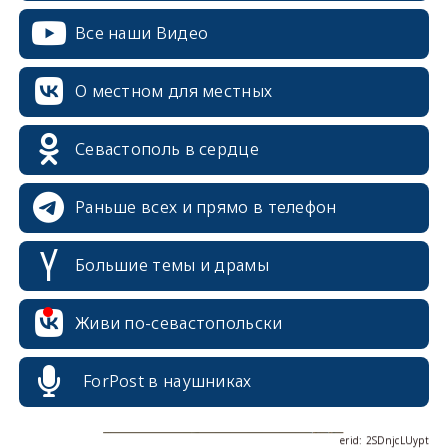
Все наши Видео
О местном для местных
erid: 2SDnjdPjgYS
Севастополь в сердце
Раньше всех и прямо в телефон
Большие темы и драмы
erid: 2SDnjdvhGXG
Живи по-севастопольски
ForPost в наушниках
erid: 2SDnjcLUypt