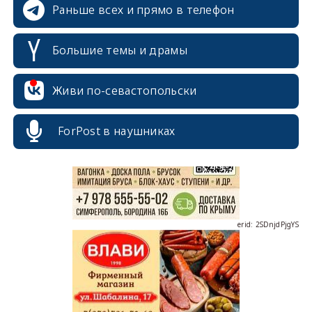
Раньше всех и прямо в телефон
Большие темы и драмы
erid: 2SDnjcrDNw6
Живи по-севастопольски
ForPost в наушниках
erid: 2SDnjdPjgYS
erid: 2SDnjdvhGXG