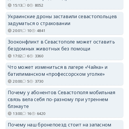
15:13
0
8052
Украинские дроны заставили севастопольцев
задуматься о страховании
20:01
10
4841
Зооконфликт в Севастополе может оставить
бездомных животных без помощи
17:02
6
3360
Что может измениться в лагере «Чайка» и
батилиманском «профессорском уголке»
20:00
5
3730
Почему у абонентов Севастополя мобильная
связь вела себя по-разному при утреннем
блэкауте
13:00
16
6420
Почему наш бронепоезд стоит на запасном