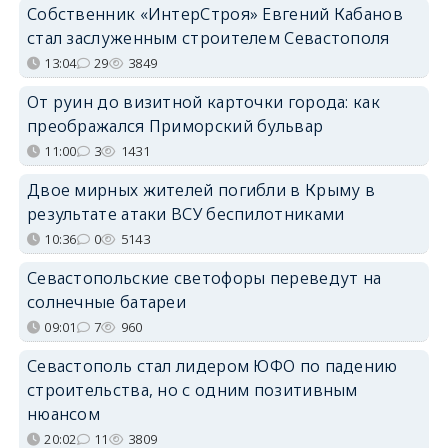
Собственник «ИнтерСтроя» Евгений Кабанов
стал заслуженным строителем Севастополя
13:04
29
3849
От руин до визитной карточки города: как
преображался Приморский бульвар
11:00
3
1431
Двое мирных жителей погибли в Крыму в
результате атаки ВСУ беспилотниками
10:36
0
5143
Севастопольские светофоры переведут на
солнечные батареи
09:01
7
960
Севастополь стал лидером ЮФО по падению
строительства, но с одним позитивным
нюансом
20:02
11
3809