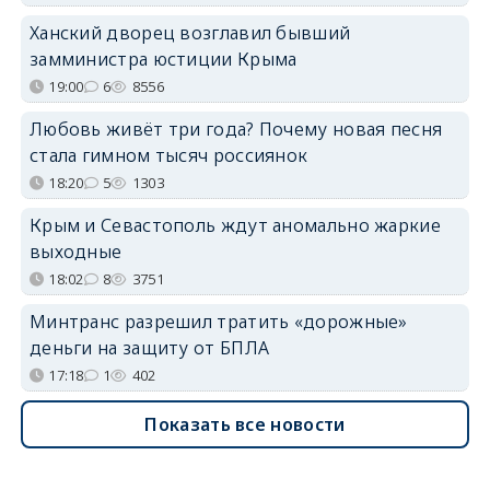
Ханский дворец возглавил бывший
замминистра юстиции Крыма
19:00
6
8556
Любовь живёт три года? Почему новая песня
стала гимном тысяч россиянок
18:20
5
1303
Крым и Севастополь ждут аномально жаркие
выходные
18:02
8
3751
Минтранс разрешил тратить «дорожные»
деньги на защиту от БПЛА
17:18
1
402
Показать все новости