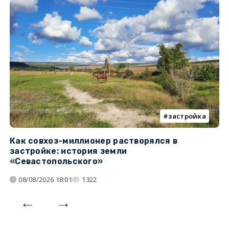
застройка
Как совхоз-миллионер растворялся в
К
застройке: история земли
н
«Севастопольского»
п
08/08/2026 18:01
1322