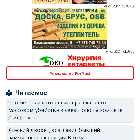
erid: 2SDnjcLUypt
Реклама на ForPost
erid: 2SDnjcrDNw6
Читаемое
Что местная жительница рассказала о
массовом убийстве в севастопольском селе
21
10622
erid: 2SDnjdPjgYS
Ханский дворец возглавил бывший
замминистра юстиции Крыма