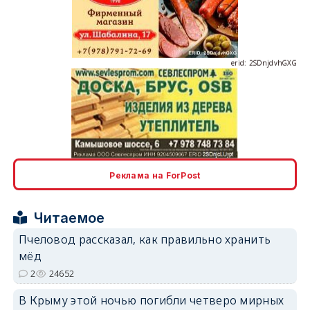
erid: 2SDnjdvhGXG
erid: 2SDnjcLUypt
Реклама на ForPost
Читаемое
erid: 2SDnjcrDNw6
Пчеловод рассказал, как правильно хранить
мёд
2
24652
В Крыму этой ночью погибли четверо мирных