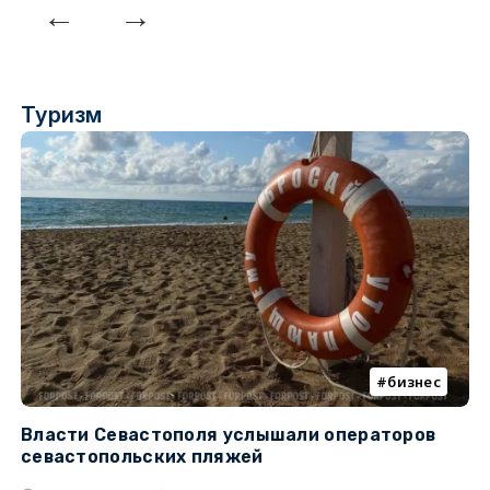
Туризм
бизнес
Власти Севастополя услышали операторов
П
севастопольских пляжей
о