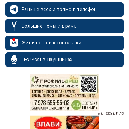
Раньше всех и прямо в телефон
Большие темы и драмы
Живи по-севастопольски
erid: 2SDnjcrDNw6
ForPost в наушниках
erid: 2SDnjdPjgYS