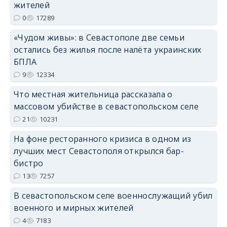
жителей
erid: 2SDnjdPjgYS
0
17289
«Чудом живы»: в Севастополе две семьи
остались без жилья после налёта украинских
БПЛА
9
12334
erid: 2SDnjdvhGXG
Что местная жительница рассказала о
массовом убийстве в севастопольском селе
21
10231
На фоне ресторанного кризиса в одном из
лучших мест Севастополя открылся бар-
бистро
13
7257
В севастопольском селе военнослужащий убил
военного и мирных жителей
4
7183