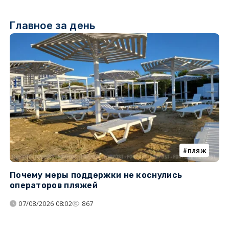
Главное за день
пляж
Почему меры поддержки не коснулись
У
операторов пляжей
з
07/08/2026 08:02
867