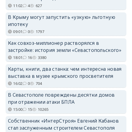
11:02
4
627
В Крыму могут запустить «узкую» льготную
ипотеку
09:01
0
1797
Как совхоз-миллионер растворялся в
застройке: история земли «Севастопольского»
18:01
16
3380
Карты, книги, два станка: чем интересна новая
выставка в музее крымского просветителя
16:02
0
704
В Севастополе повреждены десятки домов
при отражении атаки БПЛА
15:00
15
10265
Собственник «ИнтерСтроя» Евгений Кабанов
стал заслуженным строителем Севастополя