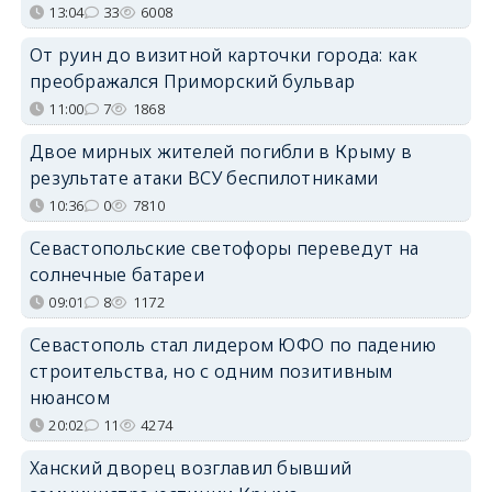
13:04
33
6008
От руин до визитной карточки города: как
преображался Приморский бульвар
11:00
7
1868
Двое мирных жителей погибли в Крыму в
результате атаки ВСУ беспилотниками
10:36
0
7810
Севастопольские светофоры переведут на
солнечные батареи
09:01
8
1172
Севастополь стал лидером ЮФО по падению
строительства, но с одним позитивным
нюансом
20:02
11
4274
Ханский дворец возглавил бывший