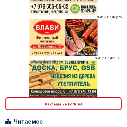
erid: 2SDnjdPjgYS
erid: 2SDnjdvhGXG
erid: 2SDnjcLUypt
Реклама на ForPost
Читаемое
erid: 2SDnjcrDNw6