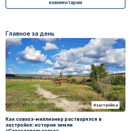
комментарии
Главное за день
застройка
Как совхоз-миллионер растворялся в
К
застройке: история земли
н
«Севастопольского»
п