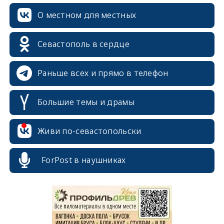
О местном для местных
Севастополь в сердце
Раньше всех и прямо в телефон
Большие темы и драмы
Живи по-севастопольски
erid: 2SDnjcrDNw6
ForPost в наушниках