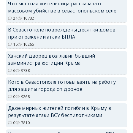
Что местная жительница рассказала о
массовом убийстве в севастопольском селе
21
10732
В Севастополе повреждены десятки домов
при отражении атаки БПЛА
erid: 2SDnjdPjgYS
15
10265
Ханский дворец возглавил бывший
замминистра юстиции Крыма
6
9788
Кого в Севастополе готовы взять на работу
erid: 2SDnjdvhGXG
для защиты города от дронов
0
9268
Двое мирных жителей погибли в Крыму в
результате атаки ВСУ беспилотниками
0
7810