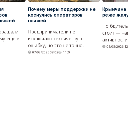
ля
Почему меры поддержки не
Крымчане 
ров
коснулись операторов
реже жалу
пляжей
пляжей
Но бдитель
бращали
Предприниматели не
стоит — на
му еще в
исключают техническую
активности
ошибку, но это не точно.
05/08/2026 12
07/08/2026 08:02
1139