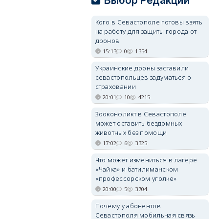
Выбор Редакции
Кого в Севастополе готовы взять
на работу для защиты города от
дронов
15:13
0
1354
Украинские дроны заставили
севастопольцев задуматься о
страховании
20:01
10
4215
Зооконфликт в Севастополе
может оставить бездомных
животных без помощи
17:02
6
3325
Что может измениться в лагере
«Чайка» и батилиманском
«профессорском уголке»
20:00
5
3704
Почему у абонентов
Севастополя мобильная связь