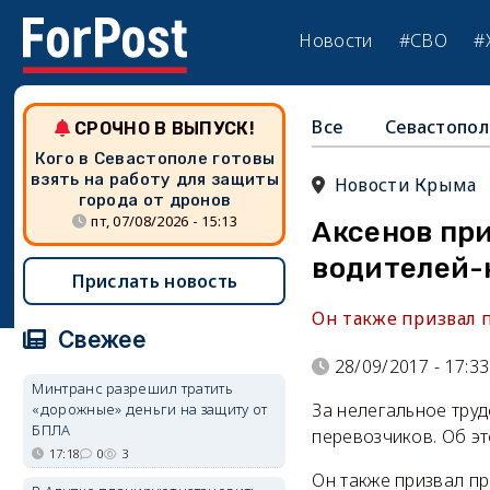
Новости
#СВО
#
Все
Севастопол
СРОЧНО В ВЫПУСК!
Кого в Севастополе готовы
взять на работу для защиты
Новости Крыма
города от дронов
пт, 07/08/2026 - 15:13
Аксенов при
водителей-
Прислать новость
Он также призвал 
Свежее
28/09/2017 - 17:33
Минтранс разрешил тратить
За нелегальное тру
«дорожные» деньги на защиту от
БПЛА
перевозчиков. Об эт
17:18
0
3
Он также призвал п