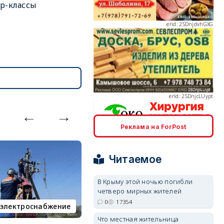
р-классы
erid: 2SDnjcLUypt
Реклама на ForPost
erid: 2SDnjcrDNw6
Читаемое
В Крыму этой ночью погибли
четверо мирных жителей
0
17354
электроснабжение
пляж
erid: 2SDnjdPjgYS
Что местная жительница