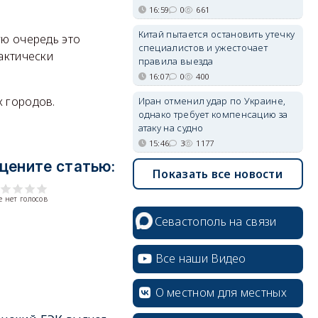
16:59
0
661
Китай пытается остановить утечку
ую очередь это
специалистов и ужесточает
актически
правила выезда
16:07
0
400
х городов.
Иран отменил удар по Украине,
однако требует компенсацию за
атаку на судно
15:46
3
1177
цените статью:
Показать все новости
 нет голосов
Севастополь на связи
Все наши Видео
О местном для местных