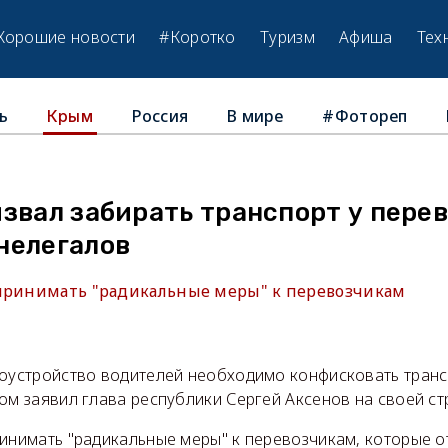
Хорошие новости
#Коротко
Туризм
Афиша
Тех
ь
Россия
В мире
#Фотореп
Крым
звал забирать транспорт у перев
нелегалов
принимать "радикальные меры" к перевозчикам
доустройство водителей необходимо конфисковать транс
ом заявил глава республики Сергей Аксенов на своей ст
ринимать "радикальные меры" к перевозчикам, которые о