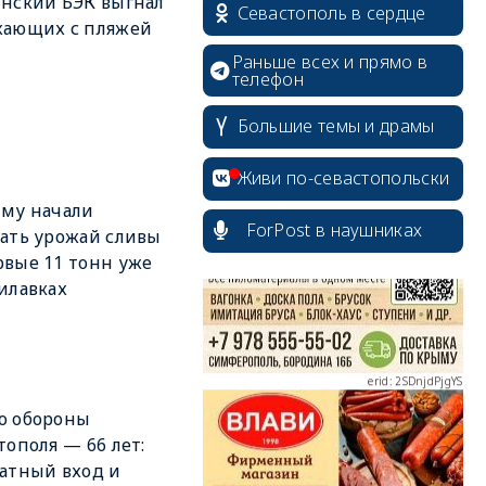
нский БЭК выгнал
Севастополь в сердце
хающих с пляжей
Раньше всех и прямо в
телефон
Большие темы и драмы
erid: 2SDnjcrDNw6
Живи по-севастопольски
му начали
ForPost в наушниках
ать урожай сливы
вые 11 тонн уже
илавках
erid: 2SDnjdPjgYS
ю обороны
тополя — 66 лет:
erid: 2SDnjdvhGXG
атный вход и