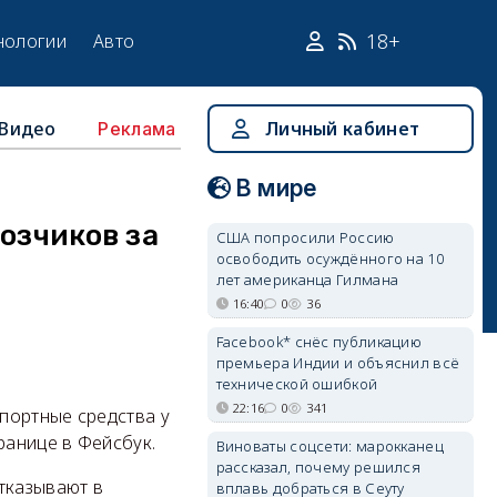
18+
нологии
Авто
Видео
Личный кабинет
Реклама
В мире
озчиков за
США попросили Россию
освободить осуждённого на 10
лет американца Гилмана
16:40
0
36
Facebook* снёс публикацию
премьера Индии и объяснил всё
технической ошибкой
22:16
0
341
портные средства у
ранице в Фейсбук.
Виноваты соцсети: марокканец
рассказал, почему решился
тказывают в
вплавь добраться в Сеуту