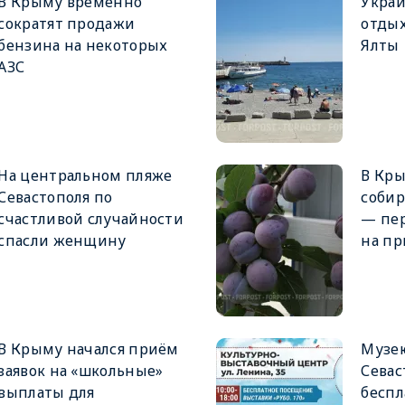
В Крыму временно
Украи
сократят продажи
отды
бензина на некоторых
Ялты
АЗС
На центральном пляже
В Кры
Севастополя по
собир
счастливой случайности
— пер
спасли женщину
на пр
В Крыму начался приём
Музе
заявок на «школьные»
Севас
выплаты для
беспл