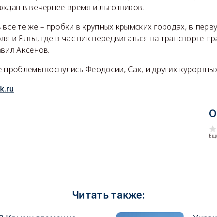
ждан в вечернее время и льготников.
все те же – пробки в крупных крымских городах, в перв
я и Ялты, где в час пик передвигаться на транспорте пр
авил Аксенов.
 проблемы коснулись Феодосии, Сак, и других курортны
k.ru
О
Еще
Читать также: