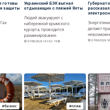
е готовы
Украинский БЭК выгнал
Губернато
ля защиты
отдыхающих с пляжей Ялты
рассказал
электросн
Людей эвакуируют с
ОГах
Энергетики
набережной крымского
делают пра
курорта, проводится
невозможн
разминирование.
07/08/2026 10
07/08/2026 14:15
1938
бизнес
пляж