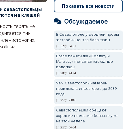
Показать все новости
и севастопольцы
В Севастополе утвердили
Н
ются на клещей
проект застройки центра
С
Обсуждаемое
Балаклавы
и
ность терять не
Там появится туристический
М
двигается пик
В Севастополе утвердили проект
квартал с отелями и
н
 членистоногих.
застройки центра Балаклавы
парковками.
32
5437
:43
242
05/08/2026 08:01
5437
Возле памятника «Солдату и
Матросу» появятся каскадные
водопады
28
4174
Чем Севастополь намерен
привлекать инвесторов до 2039
года
25
2186
Севастопольцам обещают
хорошие новости о бензине уже
на этой неделе
23
5764