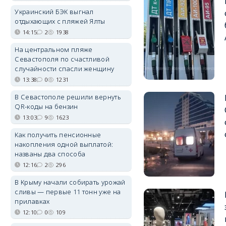
Украинский БЭК выгнал
отдыхающих с пляжей Ялты
14:15
2
1938
На центральном пляже
Севастополя по счастливой
случайности спасли женщину
13:38
0
1231
В Севастополе решили вернуть
QR-коды на бензин
13:03
9
1623
Как получить пенсионные
накопления одной выплатой:
названы два способа
12:16
2
296
В Крыму начали собирать урожай
сливы — первые 11 тонн уже на
прилавках
12:10
0
109