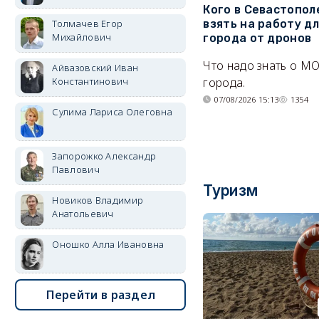
Кого в Севастопол
Толмачев Егор
взять на работу д
Михайлович
города от дронов
Что надо знать о М
Айвазовский Иван
Константинович
города.
07/08/2026 15:13
1354
Сулима Лариса Олеговна
Запорожко Александр
Павлович
Туризм
Новиков Владимир
Анатольевич
Оношко Алла Ивановна
Перейти в раздел