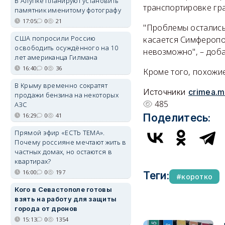
В Алупке планируют установить
транспортировке гра
памятник именитому фотографу
17:05
0
21
"Проблемы остались 
США попросили Россию
касается Симферопол
освободить осуждённого на 10
невозможно", – доб
лет американца Гилмана
16:40
0
36
Кроме того, похожие
В Крыму временно сократят
Источники
crimea.m
продажи бензина на некоторых
485
АЗС
16:29
0
41
Поделитесь:
Прямой эфир «ЕСТЬ ТЕМА».
Почему россияне мечтают жить в
частных домах, но остаются в
квартирах?
16:00
0
197
Теги:
коротко
Кого в Севастополе готовы
взять на работу для защиты
города от дронов
15:13
0
1354