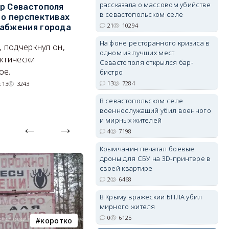
рассказала о массовом убийстве
р Севастополя
Почему меры поддержки не
У
в севастопольском селе
 о перспективах
коснулись операторов
с
21
10294
абжения города
пляжей
о
На фоне ресторанного кризиса в
, подчеркнул он,
Предприниматели не
П
одном из лучших мест
erid: 2SDnjdvhGXG
ктически
исключают техническую
к
Севастополя открылся бар-
ое.
ошибку, но это не точно.
сп
бистро
б
13
7284
:13
3243
07/08/2026 08:02
1139
В севастопольском селе
военнослужащий убил военного
и мирных жителей
4
7198
Крымчанин печатал боевые
дроны для СБУ на 3D-принтере в
своей квартире
2
6468
В Крыму вражеский БПЛА убил
мирного жителя
0
6125
коротко
Балаклава