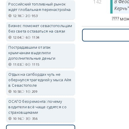
В Фео
142
Российский топливный рынок
Керчь
ждёт глобальная перенастройка
12:18
2
953
???? мо
Бизнес поможет севастопольцам
без света оставаться на связи
12:04
6
1134
Пострадавшим от атак
крымчанам выделили
дополнительные деньги
11:03
0
1115
Отдых на сапбордах чуть не
обернулся трагедией у мыса Айя
в Севастополе
10:50
1
209
ОСАГО без ремонта: почему
водители всё чаще судятся со
страховщиками
10:16
3
356