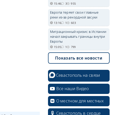
15:46
3
955
Европа теряет свои главные
реки из-за рекордной засухи
13:16
1
603
Миграционный кризис в Испании
начал закрывать границы внутри
Европы
15:05
1
799
Показать все новости
Севастополь на связи
Все наши Видео
О местном для местных
Севастополь в сердце