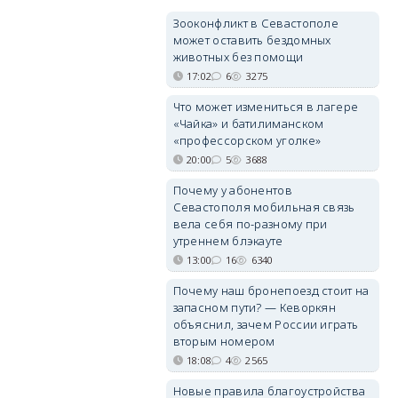
Зооконфликт в Севастополе
может оставить бездомных
животных без помощи
17:02
6
3275
Что может измениться в лагере
«Чайка» и батилиманском
«профессорском уголке»
20:00
5
3688
Почему у абонентов
Севастополя мобильная связь
вела себя по-разному при
утреннем блэкауте
13:00
16
6340
Почему наш бронепоезд стоит на
запасном пути? — Кеворкян
объяснил, зачем России играть
вторым номером
18:08
4
2565
Новые правила благоустройства