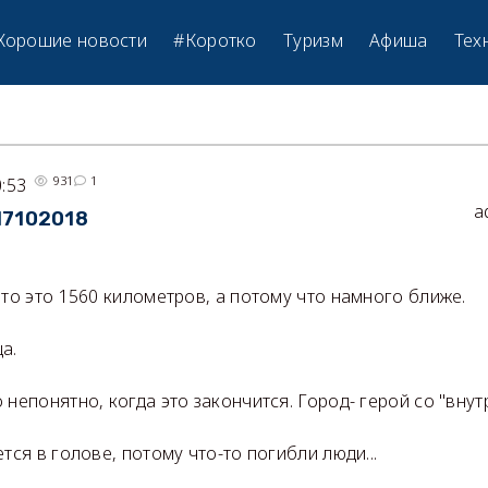
Хорошие новости
#Коротко
Туризм
Афиша
Тех
931
1
0:53
a
17102018
что это 1560 километров, а потому что намного ближе.
ца.
 непонятно, когда это закончится. Город- герой со "внут
тся в голове, потому что-то погибли люди...