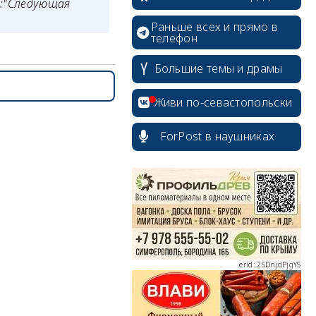
и:"Следующая
Раньше всех и прямо в
телефон
Большие темы и драмы
Живи по-севастопольски
ForPost в наушниках
erid: 2SDnjcrDNw6
erid: 2SDnjdPjgYS