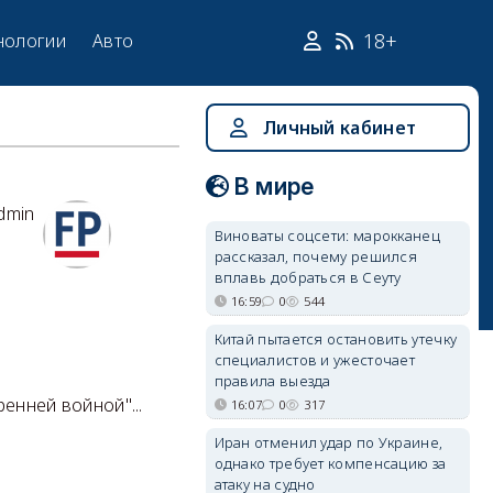
18+
нологии
Авто
Личный кабинет
В мире
dmin
Виноваты соцсети: марокканец
рассказал, почему решился
вплавь добраться в Сеуту
16:59
0
544
Китай пытается остановить утечку
специалистов и ужесточает
правила выезда
ренней войной"...
16:07
0
317
Иран отменил удар по Украине,
однако требует компенсацию за
атаку на судно