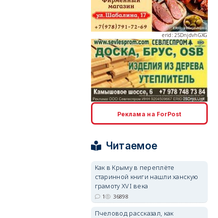
erid: 2SDnjdvhGXG
erid: 2SDnjcLUypt
Реклама на ForPost
Читаемое
Как в Крыму в переплёте
старинной книги нашли ханскую
erid: 2SDnjcrDNw6
грамоту XVI века
1
36898
Пчеловод рассказал, как