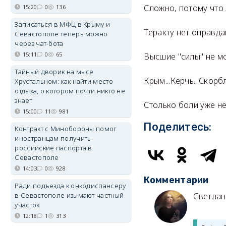
Сложно, потому что 
15:20
0
136
Записаться в МФЦ в Крыму и
Теракту нет оправда
Севастополе теперь можно
через чат-бота
15:11
0
65
Высшие "силы" не м
Тайный дворик на мысе
Крым...Керчь...Скорб
Хрустальном: как найти место
отдыха, о котором почти никто не
знает
Столько боли уже не
15:00
11
981
Поделитесь:
Контракт с Минобороны помог
иностранцам получить
российские паспорта в
Севастополе
14:03
0
928
Комментарии
Ради подъезда к онкодиспансеру
в Севастополе изымают частный
Светлан
участок
12:18
1
313