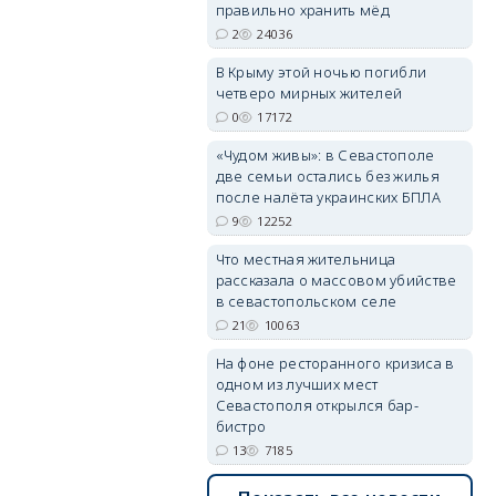
правильно хранить мёд
2
24036
erid: 2SDnjdPjgYS
В Крыму этой ночью погибли
четверо мирных жителей
0
17172
«Чудом живы»: в Севастополе
две семьи остались без жилья
после налёта украинских БПЛА
9
12252
erid: 2SDnjdvhGXG
Что местная жительница
рассказала о массовом убийстве
в севастопольском селе
21
10063
На фоне ресторанного кризиса в
одном из лучших мест
Севастополя открылся бар-
бистро
13
7185