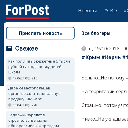
Новости
#СВО
#
Прислать новость
Все блогеры
Свежее
пт, 19/10/2018 - 0
#Крым #Керчь #
Как получить бюджетные 5 тысяч
рублей на подготовку детей к
школе
Больно...Не потому 
17:06
0
213
Двое севастопольцев
На территории серд
организовали нелегальную
продажу SIM-карт
Страшно, потому что
16:04
0
278
Задержки зарплат в
Низко...Не укладывае
строительстве стали
общероссийским трендом