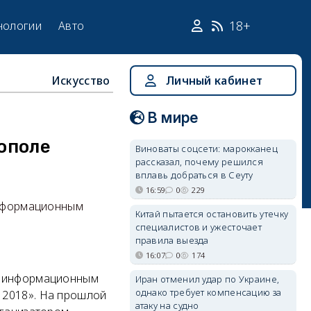
18+
нологии
Авто
Искусство
Личный кабинет
В мире
ополе
Виноваты соцсети: марокканец
рассказал, почему решился
вплавь добраться в Сеуту
16:59
0
229
информационным
Китай пытается остановить утечку
специалистов и ужесточает
правила выезда
16:07
0
174
л информационным
Иран отменил удар по Украине,
однако требует компенсацию за
 2018».
На прошлой
атаку на судно