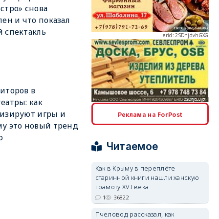
стро» снова
лен и что показал
 спектакль
erid: 2SDnjdvhGXG
иторов в
еатры: как
erid: 2SDnjcLUypt
изируют игры и
Реклама на ForPost
у это новый тренд
о
Читаемое
Как в Крыму в переплёте
старинной книги нашли ханскую
erid: 2SDnjcrDNw6
грамоту XVI века
1
36822
Пчеловод рассказал, как