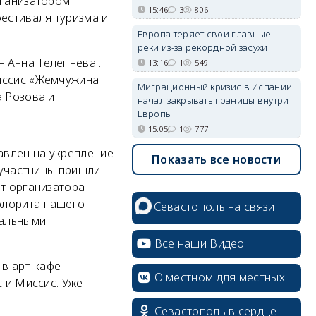
рганизатором
15:46
3
806
естиваля туризма и
Европа теряет свои главные
реки из-за рекордной засухи
 Анна Телепнева .
13:16
1
549
Миссис «Жемчужина
Миграционный кризис в Испании
а Розова и
начал закрывать границы внутри
Европы
15:05
1
777
авлен на укрепление
Показать все новости
, участницы пришли
от организатора
олорита нашего
Севастополь на связи
нальными
Все наши Видео
 в арт-кафе
О местном для местных
с и Миссис. Уже
Севастополь в сердце