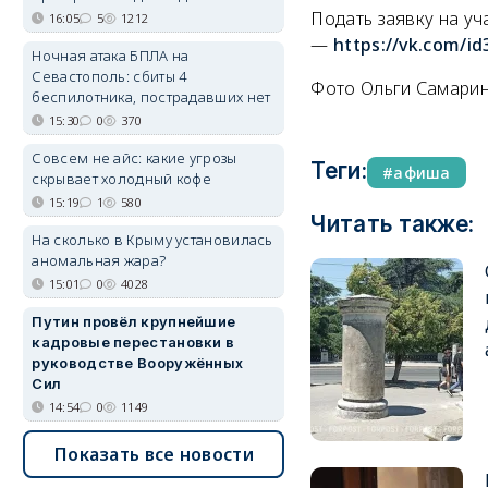
Подать заявку на уч
16:05
5
1212
—
https://vk.com/i
Ночная атака БПЛА на
Севастополь: сбиты 4
Фото Ольги Самари
беспилотника, пострадавших нет
15:30
0
370
Совсем не айс: какие угрозы
Теги:
афиша
скрывает холодный кофе
15:19
1
580
Читать также:
На сколько в Крыму установилась
аномальная жара?
15:01
0
4028
Путин провёл крупнейшие
кадровые перестановки в
руководстве Вооружённых
Сил
14:54
0
1149
Показать все новости