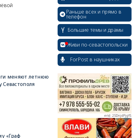
лёвой
Раньше всех и прямо в
телефон
Большие темы и драмы
Живи по-севастопольски
ForPost в наушниках
erid: 2SDnjcrDNw6
оги меняют летнюю
 Севастополя
erid: 2SDnjdPjgYS
у «Граф