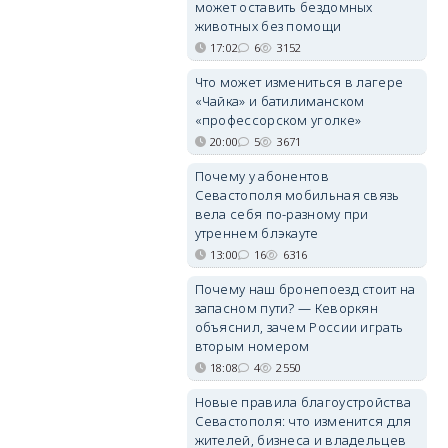
может оставить бездомных
животных без помощи
17:02
6
3152
Что может измениться в лагере
«Чайка» и батилиманском
«профессорском уголке»
20:00
5
3671
Почему у абонентов
Севастополя мобильная связь
вела себя по-разному при
утреннем блэкауте
13:00
16
6316
Почему наш бронепоезд стоит на
запасном пути? — Кеворкян
объяснил, зачем России играть
вторым номером
18:08
4
2550
Новые правила благоустройства
Севастополя: что изменится для
жителей, бизнеса и владельцев