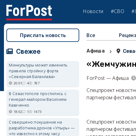
Новости
#СВО
#
Прислать новость
Все
Рецен
›
Свежее
Афиша
Сева
«Жемчужину
Минкультуры может изменить
правила стройки у форта
«Северная Балаклава»
ForPost — Афиша
20:01
4
787
Спецпроект новостн
В Севастополе простились с
партнером фестивал
генерал-майором Василием
Казаченко
18:02
1
1473
Спецпроект новостн
Совершено покушение на
разработчика дронов «Упырь» —
партнером фестивал
что известно к этому часу