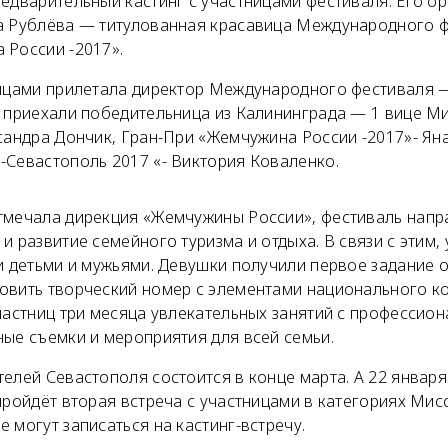
едварительный кастинг с участницами фестиваля. Его о
а Рублёва — титулованная красавица Международного ф
 России -2017».
ницами прилетала директор Международного фестиваля —
м приехали победительница из Калининграда — 1 вице 
сандра Дончик, Гран-При «Жемчужина России -2017»- Ян
-Севастополь 2017 «- Виктория Коваленко.
тмечала дирекция «Жемчужины России», фестиваль напр
и развитие семейного туризма и отдыха. В связи с этим
и детьми и мужьями. Девушки получили первое задание 
овить творческий номер с элементами национального к
частниц три месяца увлекательных занятий с профессио
ные съемки и мероприятия для всей семьи.
елей Севастополя состоится в конце марта. А 22 января
пройдёт вторая встреча с участницами в категориях Мис
 могут записаться на кастинг-встречу.