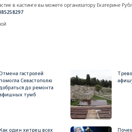
астие в кастинге вы можете организатору Екатерине Руб
d385258297
ной
Отмена гастролей
Трев
помогла Севастополю
афишу
добраться до ремонта
афишных тумб
Как один хитрец всех
Почем