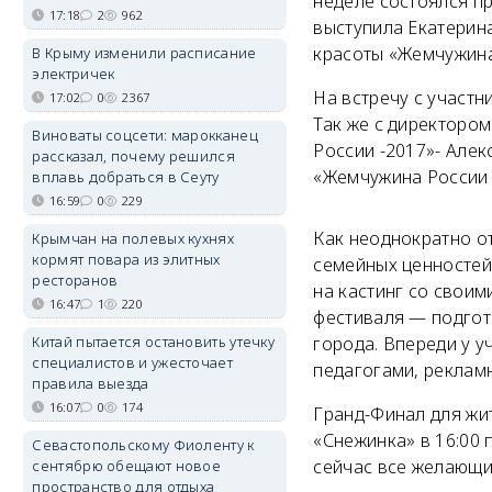
неделе состоялся пр
17:18
2
962
выступила Екатерин
красоты «Жемчужина
В Крыму изменили расписание
электричек
На встречу с участ
17:02
0
2367
Так же с директоро
Виноваты соцсети: марокканец
России -2017»- Алек
рассказал, почему решился
«Жемчужина России 
вплавь добраться в Сеуту
16:59
0
229
Как неоднократно о
Крымчан на полевых кухнях
кормят повара из элитных
семейных ценностей 
ресторанов
на кастинг со своим
16:47
1
220
фестиваля — подгот
Китай пытается остановить утечку
города. Впереди у у
специалистов и ужесточает
педагогами, реклам
правила выезда
16:07
0
174
Гранд-Финал для жит
«Снежинка» в 16:00 
Севастопольскому Фиоленту к
сейчас все желающие
сентябрю обещают новое
пространство для отдыха