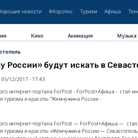
Хорошие новости
#Коротко
Туризм
Афиша
Тех
зии
Кино
Анимация
Музыка
стополь
 России» будут искать в Севаст
05/12/2017 - 17:43
ого интернет-портала ForPost - ForPost+Афиша - стал 
я туризма и красоты "Жемчужина России -
ого интернет-портала ForPost — ForPost+Афиша — ста
я туризма и красоты «Жемчужина России — Севастополь