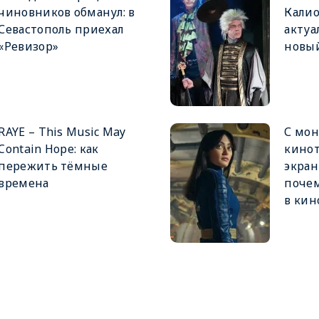
чиновников обманул: в
Калио
Севастополь приехал
актуа
«Ревизор»
новый
RAYE – This Music May
С мон
Contain Hope: как
кинот
пережить тёмные
экран
времена
почем
в кин