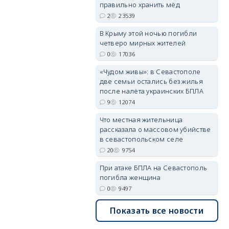
правильно хранить мёд
2
23539
erid: 2SDnjdPjgYS
В Крыму этой ночью погибли
четверо мирных жителей
0
17036
«Чудом живы»: в Севастополе
две семьи остались без жилья
после налёта украинских БПЛА
9
12074
erid: 2SDnjdvhGXG
Что местная жительница
рассказала о массовом убийстве
в севастопольском селе
20
9754
При атаке БПЛА на Севастополь
погибла женщина
0
9497
Показать все новости