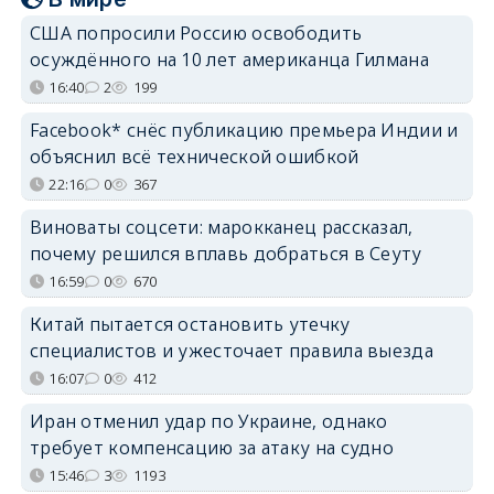
США попросили Россию освободить
осуждённого на 10 лет американца Гилмана
16:40
2
199
Facebook* снёс публикацию премьера Индии и
объяснил всё технической ошибкой
22:16
0
367
Виноваты соцсети: марокканец рассказал,
почему решился вплавь добраться в Сеуту
16:59
0
670
Китай пытается остановить утечку
специалистов и ужесточает правила выезда
16:07
0
412
Иран отменил удар по Украине, однако
требует компенсацию за атаку на судно
15:46
3
1193