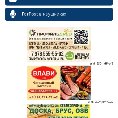
erid: 2SDnjcrDNw6
ForPost в наушниках
erid: 2SDnjdPjgYS
erid: 2SDnjdvhGXG