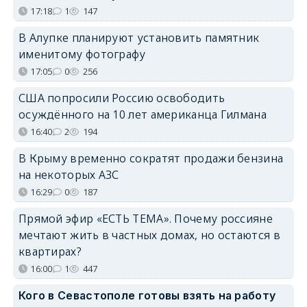
17:18
1
147
В Алупке планируют установить памятник
именитому фотографу
17:05
0
256
США попросили Россию освободить
осуждённого на 10 лет американца Гилмана
16:40
2
194
В Крыму временно сократят продажи бензина
на некоторых АЗС
16:29
0
187
Прямой эфир «ЕСТЬ ТЕМА». Почему россияне
мечтают жить в частных домах, но остаются в
квартирах?
16:00
1
447
Кого в Севастополе готовы взять на работу