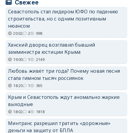
Свежее
Севастополь стал лидером ЮФО по падению
строительства, но с одним позитивным
нюансом
20:02
2
998
Ханский дворец возглавил бывший
замминистра юстиции Крыма
19:00
1
2149
Любовь живёт три года? Почему новая песня
стала гимном тысяч россиянок
18:20
1
365
Крым и Севастополь ждут аномально жаркие
выходные
18:02
4
1818
Минтранс разрешил тратить «дорожные»
деньги на защиту от БПЛА