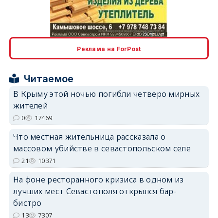
erid: 2SDnjcLUypt
Реклама на ForPost
Читаемое
erid: 2SDnjcrDNw6
В Крыму этой ночью погибли четверо мирных
жителей
0
17469
Что местная жительница рассказала о
массовом убийстве в севастопольском селе
erid: 2SDnjdPjgYS
21
10371
На фоне ресторанного кризиса в одном из
лучших мест Севастополя открылся бар-
бистро
13
7307