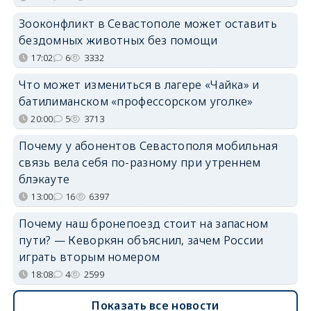
Зооконфликт в Севастополе может оставить
бездомных животных без помощи
17:02
6
3332
Что может измениться в лагере «Чайка» и
батилиманском «профессорском уголке»
20:00
5
3713
Почему у абонентов Севастополя мобильная
связь вела себя по-разному при утреннем
блэкауте
13:00
16
6397
Почему наш бронепоезд стоит на запасном
пути? — Кеворкян объяснил, зачем России
играть вторым номером
18:08
4
2599
Показать все новости