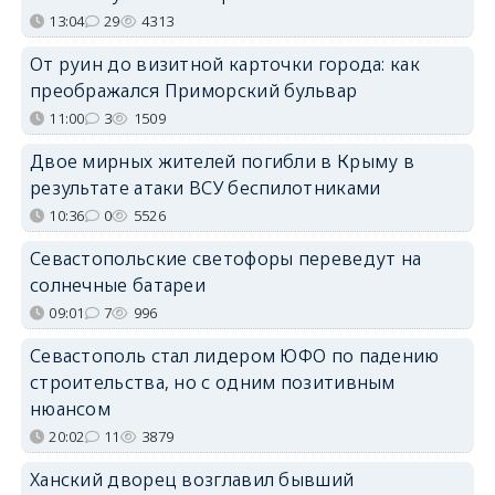
13:04
29
4313
От руин до визитной карточки города: как
преображался Приморский бульвар
11:00
3
1509
Двое мирных жителей погибли в Крыму в
результате атаки ВСУ беспилотниками
10:36
0
5526
Севастопольские светофоры переведут на
солнечные батареи
09:01
7
996
Севастополь стал лидером ЮФО по падению
строительства, но с одним позитивным
нюансом
20:02
11
3879
Ханский дворец возглавил бывший