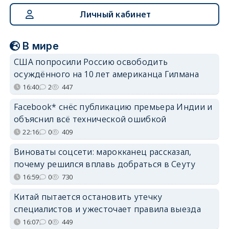
Личный кабинет
В мире
США попросили Россию освободить
осуждённого на 10 лет американца Гилмана
16:40
2
447
Facebook* снёс публикацию премьера Индии и
объяснил всё технической ошибкой
22:16
0
409
Виноваты соцсети: марокканец рассказал,
почему решился вплавь добраться в Сеуту
16:59
0
730
Китай пытается остановить утечку
специалистов и ужесточает правила выезда
16:07
0
449