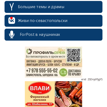
Большие темы и драмы
Живи по-севастопольски
ForPost в наушниках
erid: 2SDnjcrDNw6
erid: 2SDnjdPjgYS