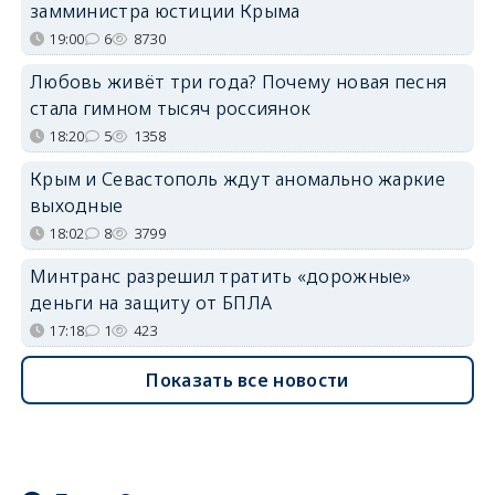
замминистра юстиции Крыма
19:00
6
8730
Любовь живёт три года? Почему новая песня
стала гимном тысяч россиянок
18:20
5
1358
Крым и Севастополь ждут аномально жаркие
выходные
18:02
8
3799
Минтранс разрешил тратить «дорожные»
деньги на защиту от БПЛА
17:18
1
423
Показать все новости