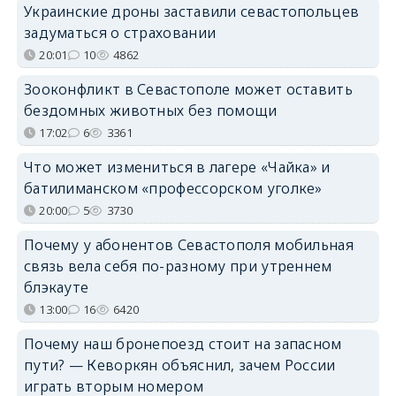
Украинские дроны заставили севастопольцев
задуматься о страховании
20:01
10
4862
Зооконфликт в Севастополе может оставить
бездомных животных без помощи
17:02
6
3361
Что может измениться в лагере «Чайка» и
батилиманском «профессорском уголке»
20:00
5
3730
Почему у абонентов Севастополя мобильная
связь вела себя по-разному при утреннем
блэкауте
13:00
16
6420
Почему наш бронепоезд стоит на запасном
пути? — Кеворкян объяснил, зачем России
играть вторым номером