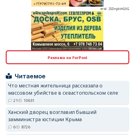
erid: 2SDnjdvhGXG
erid: 2SDnjcLUypt
Реклама на ForPost
Читаемое
Что местная жительница рассказала о
массовом убийстве в севастопольском селе
erid: 2SDnjcrDNw6
21
10631
Ханский дворец возглавил бывший
замминистра юстиции Крыма
6
8726