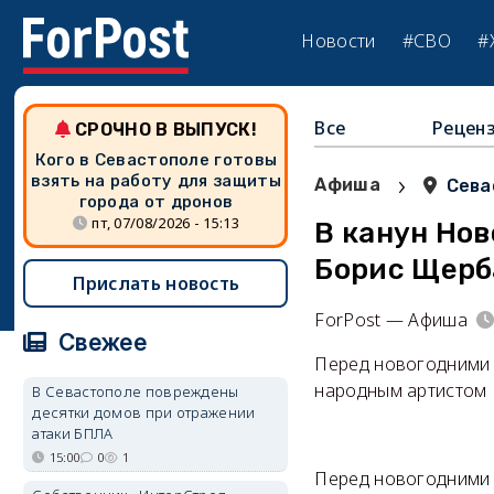
Новости
#СВО
#
Все
Рецен
СРОЧНО В ВЫПУСК!
Кого в Севастополе готовы
›
взять на работу для защиты
Афиша
Сева
города от дронов
пт, 07/08/2026 - 15:13
В канун Нов
Борис Щерб
Прислать новость
ForPost — Афиша
Свежее
Перед новогодними 
народным артистом 
В Севастополе повреждены
десятки домов при отражении
атаки БПЛА
15:00
0
1
Перед новогодними 