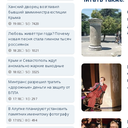
Ханский дворец возглавил
бывший замминистра юстиции
Крыма
19:00
5
7420
Любовь живёт три года? Почему
новая песня стала гимном тысяч
россиянок
18:20
5
1021
Крым и Севастополь ждут
аномально жаркие выходные
18:02
5
3325
Минтранс разрешил тратить
«дорожные» деньги на защиту от
БПЛА
17:18
1
297
В Алупке планируют установить
памятник именитому фотографу
17:05
0
494