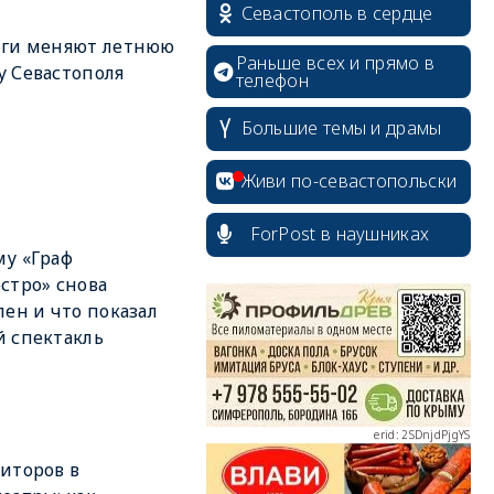
Севастополь в сердце
оги меняют летнюю
Раньше всех и прямо в
 Севастополя
телефон
Большие темы и драмы
Живи по-севастопольски
ForPost в наушниках
у «Граф
erid: 2SDnjcrDNw6
стро» снова
лен и что показал
 спектакль
erid: 2SDnjdPjgYS
иторов в