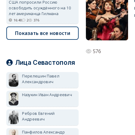
США попросили Россию
освободить осуждённого на 10
лет американца Гилмана
16:40
2
376
Показать все новости
576
Лица Севастополя
Перелешин Павел
Александрович
Назукин Иван Андреевич
Ребров Евгений
Андреевич
Панфилов Александр