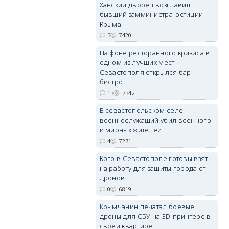
Ханский дворец возглавил
бывший замминистра юстиции
Крыма
5
7420
erid: 2SDnjdPjgYS
На фоне ресторанного кризиса в
одном из лучших мест
Севастополя открылся бар-
бистро
13
7342
В севастопольском селе
erid: 2SDnjdvhGXG
военнослужащий убил военного
и мирных жителей
4
7271
Кого в Севастополе готовы взять
на работу для защиты города от
дронов
0
6819
Крымчанин печатал боевые
дроны для СБУ на 3D-принтере в
своей квартире