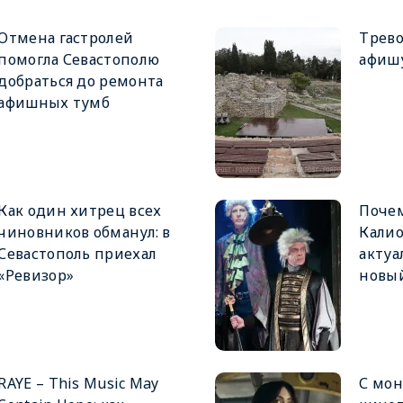
Отмена гастролей
Трев
помогла Севастополю
афишу
добраться до ремонта
афишных тумб
Как один хитрец всех
Почем
чиновников обманул: в
Калио
Севастополь приехал
актуа
«Ревизор»
новый
RAYE – This Music May
С мон