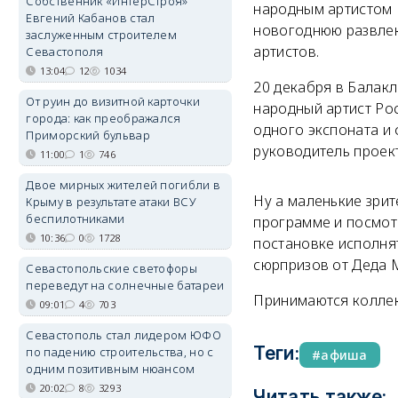
Собственник «ИнтерСтроя»
народным артистом 
Евгений Кабанов стал
новогоднюю развлек
заслуженным строителем
артистов.
Севастополя
13:04
12
1034
20 декабря в Балак
От руин до визитной карточки
народный артист Ро
города: как преображался
одного экспоната и 
Приморский бульвар
руководитель проект
11:00
1
746
Двое мирных жителей погибли в
Ну а маленькие зрит
Крыму в результате атаки ВСУ
беспилотниками
программе и посмотр
10:36
0
1728
постановке исполнят
сюрпризов от Деда 
Севастопольские светофоры
переведут на солнечные батареи
Принимаются коллект
09:01
4
703
Севастополь стал лидером ЮФО
Теги:
по падению строительства, но с
афиша
одним позитивным нюансом
20:02
8
3293
Читать также: