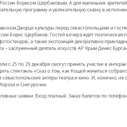
России Борисом Щербаковым. А для маленьких зрителей
ательную программу и увлекательную сказку в исполне
лавском Дворце культуры перед севастопольцами и гостя
ссии Борис Щербаков. Гостей вечера ждёт поэтическая 
фотостендов, а также экспозиция декоративно-прикладны
а – заслуженный деятель искусств АР Крым Денис Бурга
ели с 25 по 29 декабря смогут принять участие в интер
еть спектакль «Сказ о том, как Кощей жениться собралс
 севастопольские актёры театра и кино. И, конечно, не 
Мороза и Снегурочки.
ивные заявки. Вход платный. Заказ билетов по телефону