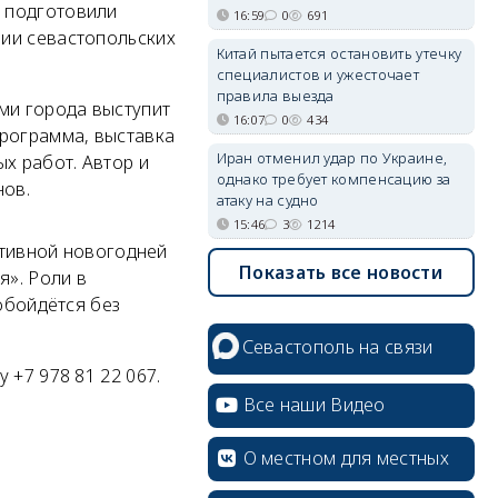
 подготовили
16:59
0
691
нии севастопольских
Китай пытается остановить утечку
специалистов и ужесточает
правила выезда
ми города выступит
16:07
0
434
программа, выставка
Иран отменил удар по Украине,
х работ. Автор и
однако требует компенсацию за
нов.
атаку на судно
15:46
3
1214
активной новогодней
Показать все новости
я». Роли в
обойдётся без
Севастополь на связи
 +7 978 81 22 067.
Все наши Видео
О местном для местных