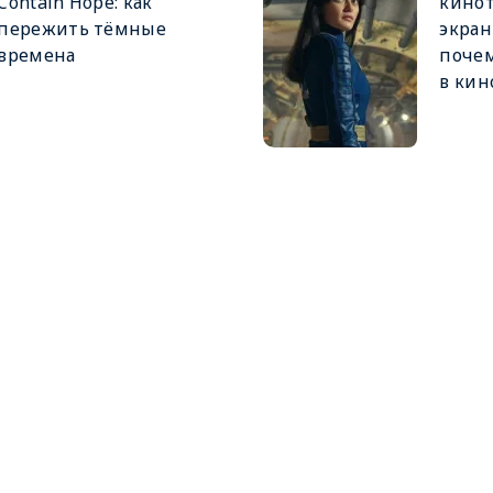
Contain Hope: как
кинот
пережить тёмные
экран
времена
почем
в кин