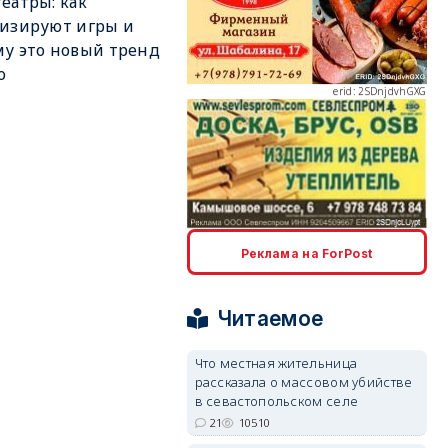
еатры: как
изируют игры и
у это новый тренд
о
erid: 2SDnjdvhGXG
erid: 2SDnjcLUypt
Реклама на ForPost
Читаемое
Что местная жительница
рассказала о массовом убийстве
erid: 2SDnjcrDNw6
в севастопольском селе
21
10510