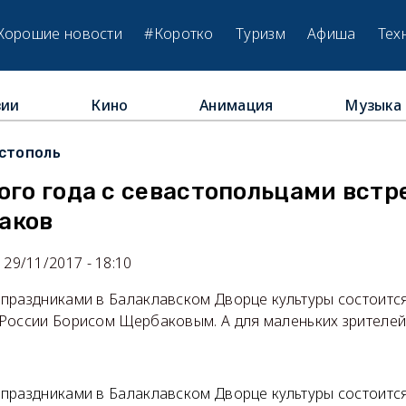
Хорошие новости
#Коротко
Туризм
Афиша
Тех
зии
Кино
Анимация
Музыка
стополь
ого года с севастопольцами встр
аков
29/11/2017 - 18:10
праздниками в Балаклавском Дворце культуры состоится
России Борисом Щербаковым. А для маленьких зрителе
праздниками в Балаклавском Дворце культуры состоится