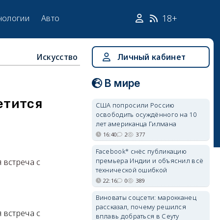
18+
нологии
Авто
Искусство
Личный кабинет
В мире
етится
США попросили Россию
освободить осуждённого на 10
лет американца Гилмана
16:40
2
377
Facebook* снёс публикацию
премьера Индии и объяснил всё
 встреча с
технической ошибкой
й
22:16
0
389
Виноваты соцсети: марокканец
рассказал, почему решился
 встреча с
вплавь добраться в Сеуту