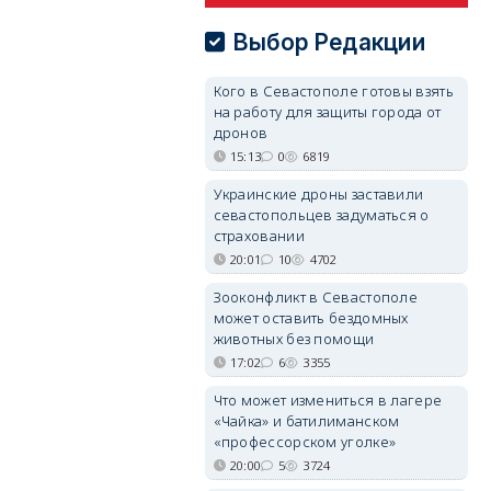
Выбор Редакции
Кого в Севастополе готовы взять
на работу для защиты города от
дронов
15:13
0
6819
Украинские дроны заставили
севастопольцев задуматься о
страховании
20:01
10
4702
Зооконфликт в Севастополе
может оставить бездомных
животных без помощи
17:02
6
3355
Что может измениться в лагере
«Чайка» и батилиманском
«профессорском уголке»
20:00
5
3724