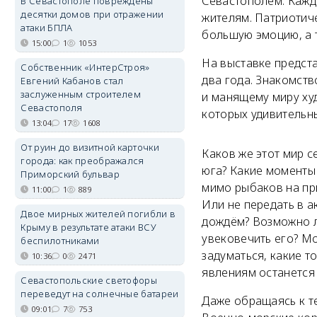
Севастополем. Кажда
В Севастополе повреждены
десятки домов при отражении
жителям. Патриотиче
атаки БПЛА
большую эмоцию, а т
15:00
1
1053
На выставке предст
Собственник «ИнтерСтроя»
два года. Знакомст
Евгений Кабанов стал
заслуженным строителем
и манящему миру ху
Севастополя
которых удивительн
13:04
17
1608
От руин до визитной карточки
Каков же этот мир 
города: как преображался
юга? Какие моменты 
Приморский бульвар
мимо рыбаков на пр
11:00
1
889
Или не передать в а
Двое мирных жителей погибли в
дождём? Возможно л
Крыму в результате атаки ВСУ
увековечить его? М
беспилотниками
задуматься, какие т
10:36
0
2471
явлениям останется
Севастопольские светофоры
переведут на солнечные батареи
Даже обращаясь к т
09:01
7
753