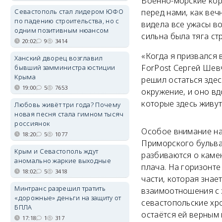
Военно-морские кор
Севастополь стал лидером ЮФО
перед нами, как веч
по падению строительства, но с
видела все ужасы во
одним позитивным нюансом
сильна была тяга ст
20:02
9
3414
«Когда я призвался 
Ханский дворец возглавил
ForPost Сергей Шевч
бывший замминистра юстиции
Крыма
решил остаться зде
19:00
5
7653
окружение, и оно вд
которые здесь живут
Любовь живёт три года? Почему
новая песня стала гимном тысяч
россиянок
Особое внимание на
18:20
5
1077
Приморского бульва
Крым и Севастополь ждут
разбиваются о камен
аномально жаркие выходные
плача. На горизонте
18:02
5
3418
части, которая знае
Минтранс разрешил тратить
взаимоотношения с 
«дорожные» деньги на защиту от
севастопольские хр
БПЛА
остаётся ей верным 
17:18
1
317