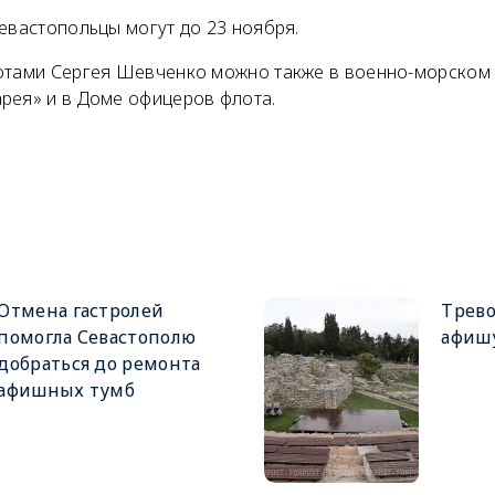
евастопольцы могут до 23 ноября.
отами Сергея Шевченко можно также в военно-морском
рея» и в Доме офицеров флота.
Отмена гастролей
Трев
помогла Севастополю
афишу
добраться до ремонта
афишных тумб