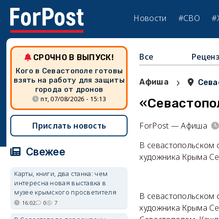
Новости
#СВО
#
Все
Рецен
СРОЧНО В ВЫПУСК!
Кого в Севастополе готовы
›
взять на работу для защиты
Афиша
Сева
города от дронов
пт, 07/08/2026 - 15:13
«Севастопо
Прислать новость
ForPost — Афиша
В севастопольском 
Свежее
художника Крыма Се
Карты, книги, два станка: чем
интересна новая выставка в
музее крымского просветителя
В севастопольском 
16:02
0
7
художника Крыма Се