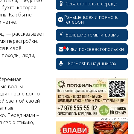
 глади, предстают
Севастополь в сердце
 бухта, которая
нь. Как бы не
Раньше всех и прямо в
телефон
 чётче.
од, — рассказывает
Большие темы и драмы
емя перестройки,
ся в своё
Живи по-севастопольски
 походы, люди,
ForPost в наушниках
erid: 2SDnjcrDNw6
абережная
ные волны
одит после долго
ой светлой своей
тёплые
о. Перед нами –
erid: 2SDnjdPjgYS
я свою стихию,