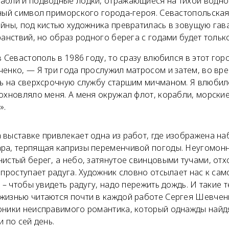
абли и подводные лодки, отражающиеся на тихой водной
ный символ приморского города-героя. Севастопольская
йны, под кистью художника превратилась в зовущую гава
ранствий, но образ родного берега с годами будет только
в Севастополь в 1986 году, то сразу влюбился в этот гор
енко, — Я три года прослужил матросом и затем, во вр
сь на сверхсрочную службу старшим мичманом. Я влюбил
охновляло меня. А меня окружал флот, корабли, морские
».
 выставке привлекает одна из работ, где изображена н
ра, терпящая капризы переменчивой погоды. Неугомон
истый берег, а небо, затянутое свинцовыми тучами, отх
 проступает радуга. Художник словно отсылает нас к сам
т – чтобы увидеть радугу, надо пережить дождь. И такие 
жизнью читаются почти в каждой работе Сергея Шевченк
оники неисправимого романтика, который однажды найд
и по сей день.