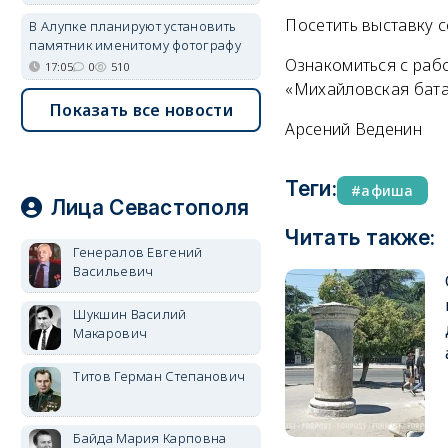
Посетить выставку с
В Алупке планируют установить
памятник именитому фотографу
Ознакомиться с раб
17:05
0
510
«Михайловская бата
Показать все новости
Арсений Веденин
Теги:
афиша
Лица Севастополя
Читать также:
Генералов Евгений
Васильевич
Шукшин Василий
Макарович
Титов Герман Степанович
Байда Мария Карповна