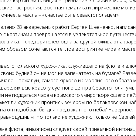
я из картин экспозиции – признание в любви к морю, юж
ские настроения, военная тематика и лирические мотив
очнее, в мысль – «счастье быть севастопольцем».
авлено 28 акварельных работ Сергея Шевченко, написан
во с картинами превращается в увлекательное путешест
дожника. Перед зрителем одна за другой оживают акваре
ым образом сочетаются тёплое восприятие мира и масте
севастопольского художника, служившего на флоте и вл
своих будней он не мог не запечатлеть на бумаге? Разв
ичале – пожалуй, самого яркого и живописного образа 
кварелях всю красоту суетного центра Севастополя, ум
и не поддаться чарам крымского умиротворяющего пей
ожет ли художник пройтись вечером по балаклавской на
она он подобрал бы для предзакатного неба? Наверное, к
 равнодушным. Но только не художник. Только не Серге
еме флота, живописец следует своей привычной интонац