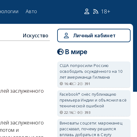
18+
нологии
Авто
Искусство
Личный кабинет
В мире
США попросили Россию
освободить осуждённого на 10
лет американца Гилмана
16:40
2
391
елей заслуженного
Facebook* снёс публикацию
премьера Индии и объяснил всё
технической ошибкой
22:16
0
393
елей заслуженного
Виноваты соцсети: марокканец
рассказал, почему решился
флотом и
вплавь добраться в Сеуту