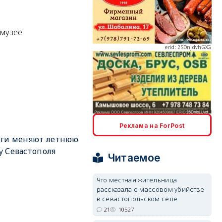
 музее
erid: 2SDnjdvhGXG
erid: 2SDnjcLUypt
Реклама на ForPost
оги меняют летнюю
 Севастополя
Читаемое
Что местная жительница
рассказала о массовом убийстве
erid: 2SDnjcrDNw6
в севастопольском селе
21
10527