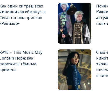
Как один хитрец всех
Почем
чиновников обманул: в
Калио
Севастополь приехал
актуа
«Ревизор»
новый
RAYE – This Music May
С мон
Contain Hope: как
кинот
пережить тёмные
экран
времена
почем
в кин