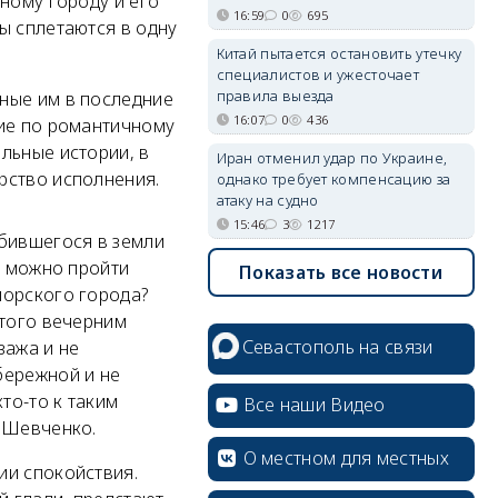
ному городу и его
16:59
0
695
ы сплетаются в одну
Китай пытается остановить утечку
специалистов и ужесточает
правила выезда
ные им в последние
16:07
0
436
вие по романтичному
льные истории, в
Иран отменил удар по Украине,
рство исполнения.
однако требует компенсацию за
атаку на судно
15:46
3
1217
юбившегося в земли
е можно пройти
Показать все новости
морского города?
ытого вечерним
Севастополь на связи
зажа и не
бережной и не
то-то к таким
Все наши Видео
й Шевченко.
О местном для местных
ии спокойствия.