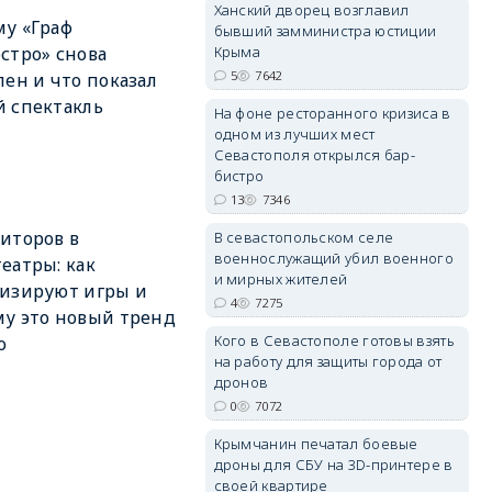
Ханский дворец возглавил
у «Граф
бывший замминистра юстиции
Крыма
стро» снова
5
7642
лен и что показал
erid: 2SDnjdPjgYS
 спектакль
На фоне ресторанного кризиса в
одном из лучших мест
Севастополя открылся бар-
бистро
13
7346
иторов в
В севастопольском селе
erid: 2SDnjdvhGXG
военнослужащий убил военного
еатры: как
и мирных жителей
изируют игры и
4
7275
у это новый тренд
Кого в Севастополе готовы взять
о
на работу для защиты города от
дронов
0
7072
Крымчанин печатал боевые
дроны для СБУ на 3D-принтере в
своей квартире