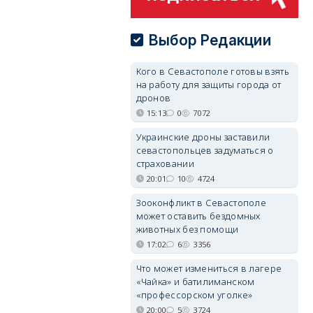
Выбор Редакции
Кого в Севастополе готовы взять
на работу для защиты города от
дронов
15:13
0
7072
Украинские дроны заставили
севастопольцев задуматься о
страховании
20:01
10
4724
Зооконфликт в Севастополе
может оставить бездомных
животных без помощи
17:02
6
3356
Что может измениться в лагере
«Чайка» и батилиманском
«профессорском уголке»
20:00
5
3724