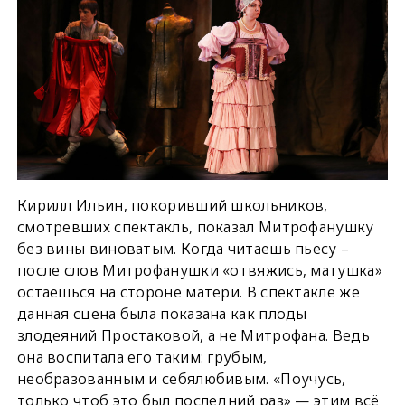
Кирилл Ильин, покоривший школьников,
смотревших спектакль, показал Митрофанушку
без вины виноватым. Когда читаешь пьесу –
после слов Митрофанушки «отвяжись, матушка»
остаешься на стороне матери. В спектакле же
данная сцена была показана как плоды
злодеяний Простаковой, а не Митрофана. Ведь
она воспитала его таким: грубым,
необразованным и себялюбивым. «Поучусь,
только чтоб это был последний раз» — этим всё