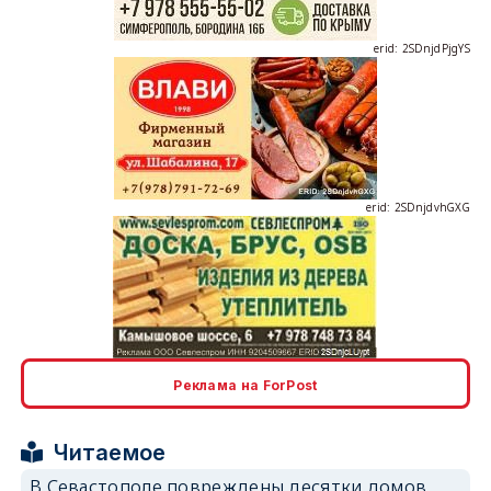
erid: 2SDnjdPjgYS
erid: 2SDnjdvhGXG
erid: 2SDnjcLUypt
Реклама на ForPost
Читаемое
В Севастополе повреждены десятки домов