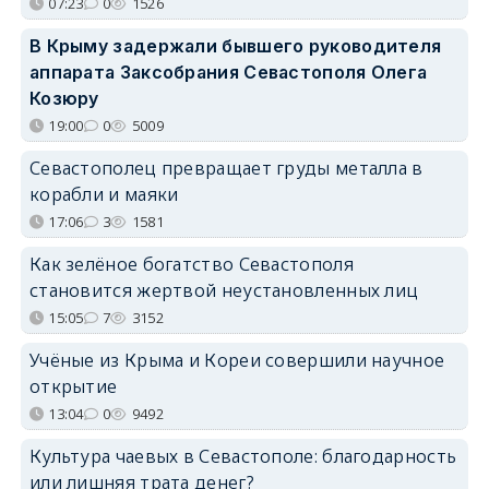
07:23
0
1526
В Крыму задержали бывшего руководителя
аппарата Заксобрания Севастополя Олега
Козюру
19:00
0
5009
Севастополец превращает груды металла в
корабли и маяки
17:06
3
1581
Как зелёное богатство Севастополя
становится жертвой неустановленных лиц
15:05
7
3152
Учёные из Крыма и Кореи совершили научное
открытие
13:04
0
9492
Культура чаевых в Севастополе: благодарность
или лишняя трата денег?