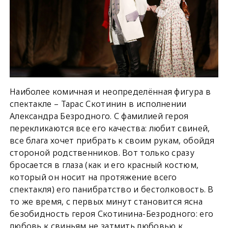
Наиболее комичная и неопределённая фигура в
спектакле – Тарас Скотинин в исполнении
Александра Безродного. С фамилией героя
перекликаются все его качества: любит свиней,
все блага хочет прибрать к своим рукам, обойдя
стороной родственников. Вот только сразу
бросается в глаза (как и его красный костюм,
который он носит на протяжение всего
спектакля) его панибратство и бестолковость. В
то же время, с первых минут становится ясна
безобидность героя Скотинина-Безродного: его
любовь к свиньям не затмить любовью к