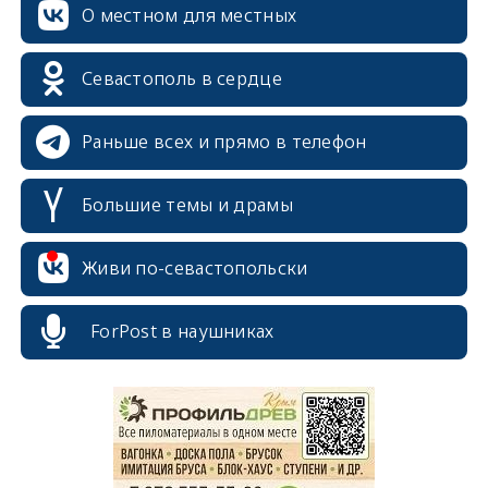
О местном для местных
Севастополь в сердце
Раньше всех и прямо в телефон
Большие темы и драмы
Живи по-севастопольски
ForPost в наушниках
erid: 2SDnjcrDNw6