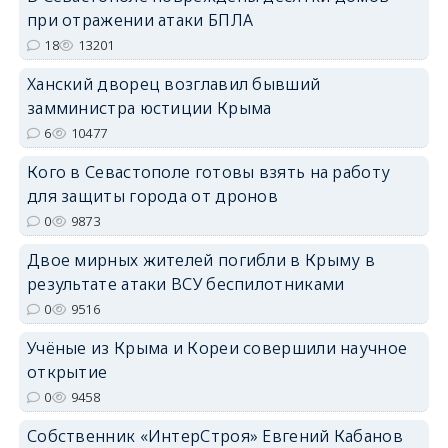
erid: 2SDnjcrDNw6
при отражении атаки БПЛА
18
13201
Ханский дворец возглавил бывший
замминистра юстиции Крыма
6
10477
erid: 2SDnjdPjgYS
Кого в Севастополе готовы взять на работу
для защиты города от дронов
0
9873
Двое мирных жителей погибли в Крыму в
результате атаки ВСУ беспилотниками
erid: 2SDnjdvhGXG
0
9516
Учёные из Крыма и Кореи совершили научное
открытие
0
9458
Собственник «ИнтерСтроя» Евгений Кабанов