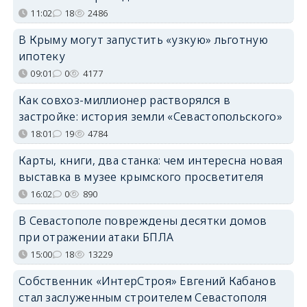
11:02
18
2486
В Крыму могут запустить «узкую» льготную
ипотеку
09:01
0
4177
Как совхоз-миллионер растворялся в
застройке: история земли «Севастопольского»
18:01
19
4784
Карты, книги, два станка: чем интересна новая
выставка в музее крымского просветителя
16:02
0
890
В Севастополе повреждены десятки домов
при отражении атаки БПЛА
15:00
18
13229
Собственник «ИнтерСтроя» Евгений Кабанов
стал заслуженным строителем Севастополя