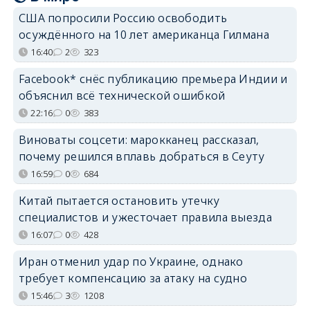
США попросили Россию освободить
осуждённого на 10 лет американца Гилмана
16:40
2
323
Facebook* снёс публикацию премьера Индии и
объяснил всё технической ошибкой
22:16
0
383
Виноваты соцсети: марокканец рассказал,
почему решился вплавь добраться в Сеуту
16:59
0
684
Китай пытается остановить утечку
специалистов и ужесточает правила выезда
16:07
0
428
Иран отменил удар по Украине, однако
требует компенсацию за атаку на судно
15:46
3
1208