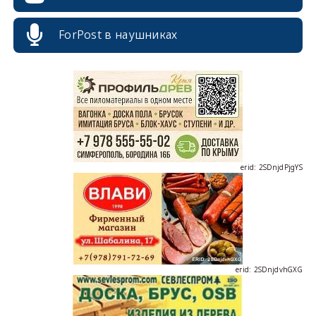
ForPost в наушниках
erid: 2SDnjcrDNw6
erid: 2SDnjdPjgYS
erid: 2SDnjdvhGXG