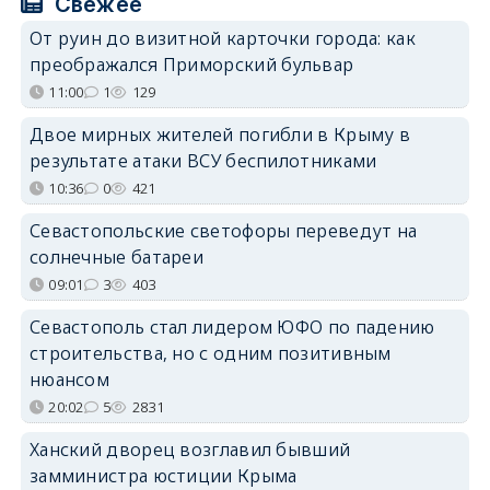
Свежее
От руин до визитной карточки города: как
преображался Приморский бульвар
11:00
1
129
Двое мирных жителей погибли в Крыму в
результате атаки ВСУ беспилотниками
10:36
0
421
Севастопольские светофоры переведут на
солнечные батареи
09:01
3
403
Севастополь стал лидером ЮФО по падению
строительства, но с одним позитивным
нюансом
20:02
5
2831
Ханский дворец возглавил бывший
замминистра юстиции Крыма