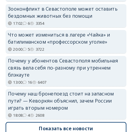
Зооконфликт в Севастополе может оставить
бездомных животных без помощи
17:02
6
3354
Что может измениться в лагере «Чайка» и
батилиманском «профессорском уголке»
20:00
5
3722
Почему у абонентов Севастополя мобильная
связь вела себя по-разному при утреннем
блэкауте
13:00
16
6407
Почему наш бронепоезд стоит на запасном
пути? — Кеворкян объяснил, зачем России
играть вторым номером
18:08
4
2608
Показать все новости