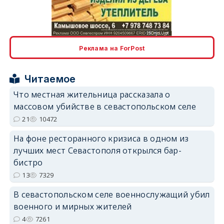
erid: 2SDnjcLUypt
Реклама на ForPost
Читаемое
Что местная жительница рассказала о
массовом убийстве в севастопольском селе
erid: 2SDnjcrDNw6
21
10472
На фоне ресторанного кризиса в одном из
лучших мест Севастополя открылся бар-
бистро
13
7329
erid: 2SDnjdPjgYS
В севастопольском селе военнослужащий убил
военного и мирных жителей
4
7261