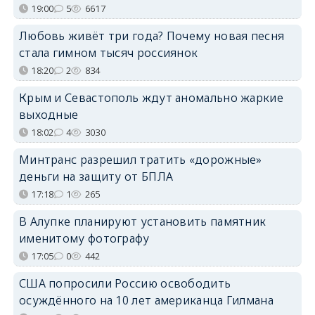
19:00
5
6617
Любовь живёт три года? Почему новая песня
стала гимном тысяч россиянок
18:20
2
834
Крым и Севастополь ждут аномально жаркие
выходные
18:02
4
3030
Минтранс разрешил тратить «дорожные»
деньги на защиту от БПЛА
17:18
1
265
В Алупке планируют установить памятник
именитому фотографу
17:05
0
442
США попросили Россию освободить
осуждённого на 10 лет американца Гилмана