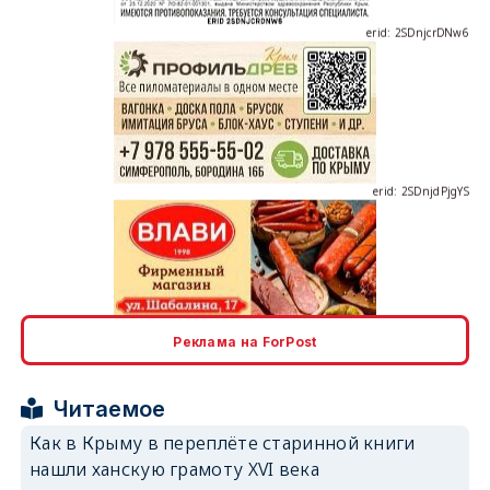
erid: 2SDnjcrDNw6
erid: 2SDnjdPjgYS
erid: 2SDnjdvhGXG
Реклама на ForPost
Читаемое
Как в Крыму в переплёте старинной книги
нашли ханскую грамоту XVI века