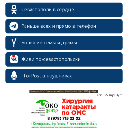
erid: 2SDnjdPjgYS
Севастополь в сердце
Раньше всех и прямо в телефон
Большие темы и драмы
erid: 2SDnjdvhGXG
Живи по-севастопольски
ForPost в наушниках
erid: 2SDnjcLUypt