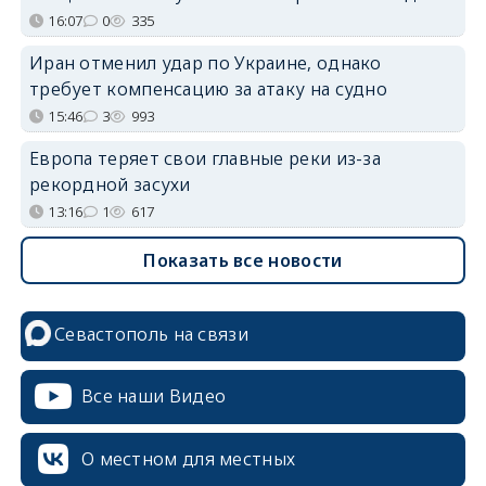
16:07
0
335
Иран отменил удар по Украине, однако
требует компенсацию за атаку на судно
15:46
3
993
Европа теряет свои главные реки из-за
рекордной засухи
13:16
1
617
Показать все новости
Севастополь на связи
erid: 2SDnjcrDNw6
Все наши Видео
О местном для местных