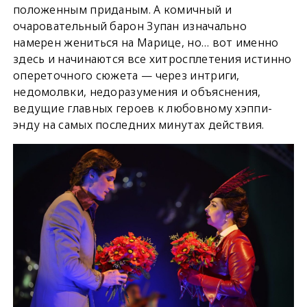
положенным приданым. А комичный и
очаровательный барон Зупан изначально
намерен жениться на Марице, но… вот именно
здесь и начинаются все хитросплетения истинно
опереточного сюжета — через интриги,
недомолвки, недоразумения и объяснения,
ведущие главных героев к любовному хэппи-
энду на самых последних минутах действия.