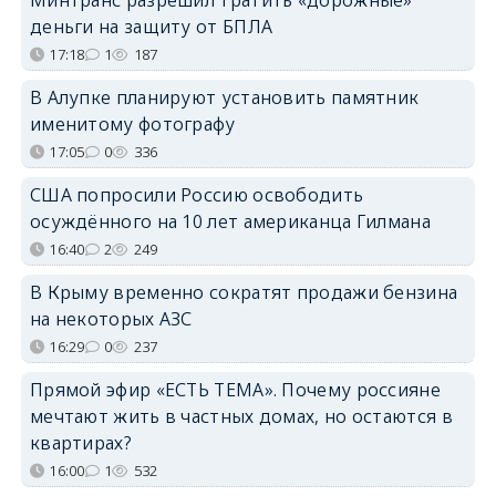
Минтранс разрешил тратить «дорожные»
деньги на защиту от БПЛА
17:18
1
187
В Алупке планируют установить памятник
именитому фотографу
17:05
0
336
США попросили Россию освободить
осуждённого на 10 лет американца Гилмана
16:40
2
249
В Крыму временно сократят продажи бензина
на некоторых АЗС
16:29
0
237
Прямой эфир «ЕСТЬ ТЕМА». Почему россияне
мечтают жить в частных домах, но остаются в
квартирах?
16:00
1
532