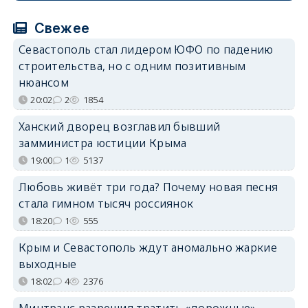
Свежее
Севастополь стал лидером ЮФО по падению
строительства, но с одним позитивным
нюансом
20:02
2
1854
Ханский дворец возглавил бывший
замминистра юстиции Крыма
19:00
1
5137
Любовь живёт три года? Почему новая песня
стала гимном тысяч россиянок
18:20
1
555
Крым и Севастополь ждут аномально жаркие
выходные
18:02
4
2376