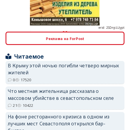
erid: 2SDnjcLUypt
Реклама на ForPost
erid: 2SDnjcrDNw6
Читаемое
В Крыму этой ночью погибли четверо мирных
жителей
0
17520
erid: 2SDnjdPjgYS
Что местная жительница рассказала о
массовом убийстве в севастопольском селе
21
10422
На фоне ресторанного кризиса в одном из
лучших мест Севастополя открылся бар-
erid: 2SDnjdvhGXG