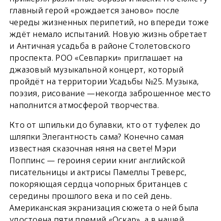
главный герой «рождается заново» после
череды жизненных перипетий, но впереди тоже
ждёт немало испытаний. Новую жизнь обретает
и Античная усадьба в районе Столетовского
проспекта. РОО «Севпарки» приглашает на
джазовый музыкальной концерт, который
пройдёт на территории Усадьбы №25. Музыка,
поэзия, рисование —некогда заброшенное место
наполнится атмосферой творчества.
Кто от шпильки до булавки, кто от туфелек до
шляпки Элегантность сама? Конечно самая
известная сказочная няня на свете! Мэри
Поппинс — героиня серии книг английской
писательницы и актрисы Памеллы Треверс,
покоряющая сердца чопорных британцев с
середины прошлого века и по сей день.
Американская экранизация сюжета о ней была
удостоена пяти премий «Оскар», а в нашей