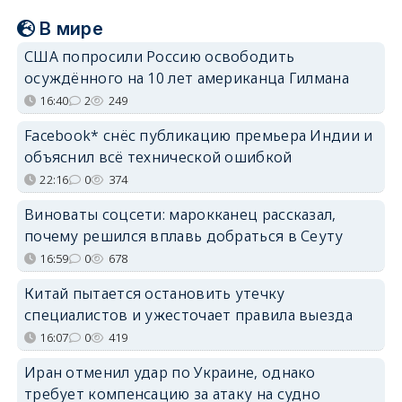
В мире
США попросили Россию освободить
осуждённого на 10 лет американца Гилмана
16:40
2
249
Facebook* снёс публикацию премьера Индии и
объяснил всё технической ошибкой
22:16
0
374
Виноваты соцсети: марокканец рассказал,
почему решился вплавь добраться в Сеуту
16:59
0
678
Китай пытается остановить утечку
специалистов и ужесточает правила выезда
16:07
0
419
Иран отменил удар по Украине, однако
требует компенсацию за атаку на судно