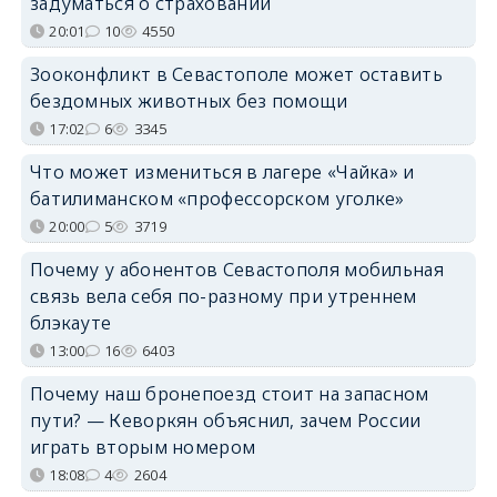
задуматься о страховании
20:01
10
4550
Зооконфликт в Севастополе может оставить
бездомных животных без помощи
17:02
6
3345
Что может измениться в лагере «Чайка» и
батилиманском «профессорском уголке»
20:00
5
3719
Почему у абонентов Севастополя мобильная
связь вела себя по-разному при утреннем
блэкауте
13:00
16
6403
Почему наш бронепоезд стоит на запасном
пути? — Кеворкян объяснил, зачем России
играть вторым номером
18:08
4
2604