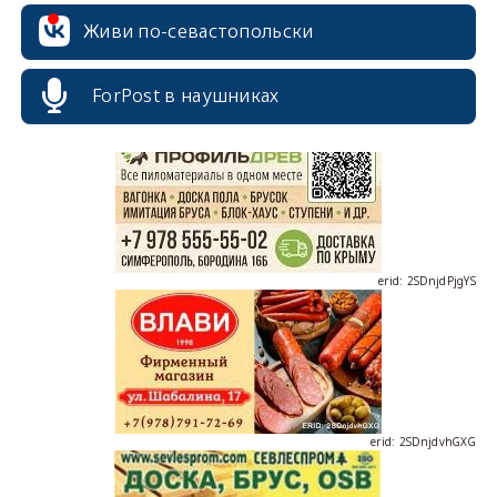
erid: 2SDnjcrDNw6
Живи по-севастопольски
ForPost в наушниках
erid: 2SDnjdPjgYS
erid: 2SDnjdvhGXG