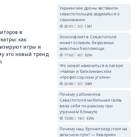
Украинские дроны заставили
севастопольцев задуматься о
страховании
20:01
2
1341
иторов в
Зооконфликт в Севастополе
еатры: как
может оставить бездомных
изируют игры и
животных без помощи
у это новый тренд
17:02
6
3296
о
Что может измениться в лагере
«Чайка» и батилиманском
«профессорском уголке»
20:00
5
3689
Почему у абонентов
Севастополя мобильная связь
вела себя по-разному при
утреннем блэкауте
13:00
16
6356
Почему наш бронепоезд стоит на
запасном пути? — Кеворкян