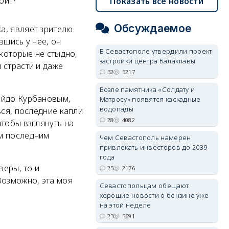
оит?
Показать все новости
Обсуждаемое
а, являет зрителю
вшись у нее, он
В Севастополе утвердили проект
 которые не стыдно,
застройки центра Балаклавы
 страсти и даже
32
5217
Возле памятника «Солдату и
айдо Курбановым,
Матросу» появятся каскадные
водопады
ься, последние капли
28
4082
тобы взглянуть на
им последним
Чем Севастополь намерен
привлекать инвесторов до 2039
года
веры, то и
25
2176
Возможно, эта моя
Севастопольцам обещают
хорошие новости о бензине уже
на этой неделе
23
5691