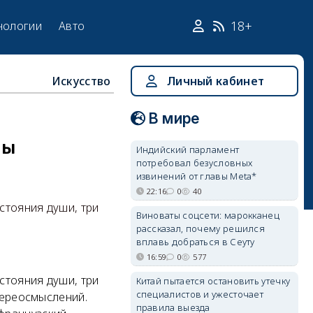
18+
нологии
Авто
Искусство
Личный кабинет
В мире
ды
Индийский парламент
потребовал безусловных
извинений от главы Meta*
22:16
0
40
стояния души, три
Виноваты соцсети: марокканец
рассказал, почему решился
вплавь добраться в Сеуту
16:59
0
577
стояния души, три
Китай пытается остановить утечку
специалистов и ужесточает
переосмыслений.
правила выезда