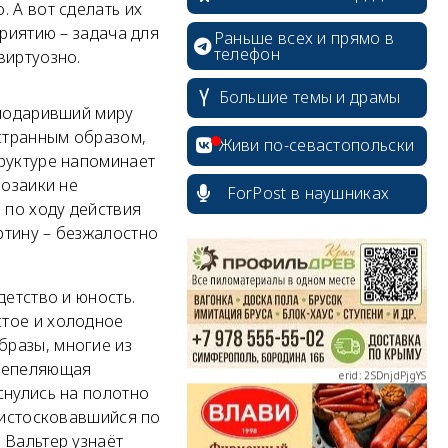
 А вот сделать их
приятию – задача для
Раньше всех и прямо в
телефон
виртуозно.
Большие темы и драмы
 подаривший миру
 странным образом,
Живи по-севастопольски
труктуре напоминает
мозаики не
ForPost в наушниках
 по ходу действия
ртину – безжалостно
erid: 2SDnjcrDNw6
детство и юность.
стое и холодное
бразы, многие из
спепеляющая
erid: 2SDnjdPjgYS
снулись на полотно
 истосковавшийся по
 Вальтер узнаёт