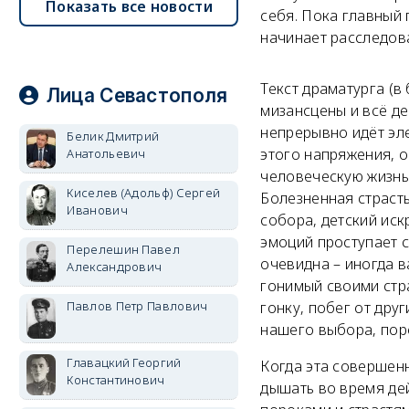
Показать все новости
себя. Пока главный 
начинает расследова
Текст драматурга (в
Лица Севастополя
мизансцены и всё д
непрерывно идёт эл
Белик Дмитрий
этого напряжения, 
Анатольевич
человеческую жизнь,
Киселев (Адольф) Сергей
Болезненная страст
Иванович
собора, детский иск
эмоций проступает с
Перелешин Павел
очевидна – иногда в
Александрович
гонимый своими стра
Павлов Петр Павлович
гонку, побег от дру
нашего выбора, поро
Главацкий Георгий
Когда эта совершен
Константинович
дышать во время дей