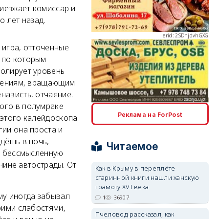
риезжает комиссар и
о лет назад.
erid: 2SDnjdvhGXG
 игра, отточенные
 по которым
ролирует уровень
влениям, вращающим
нависть, отчаяние.
ого в полумраке
erid: 2SDnjcLUypt
Реклама на ForPost
 этого калейдоскопа
гии она проста и
дёшь в ночь,
Читаемое
 в бессмысленную
очине автострады. От
Как в Крыму в переплёте
старинной книги нашли ханскую
erid: 2SDnjcrDNw6
грамоту XVI века
му иногда забывал
1
36907
оими слабостями,
Пчеловод рассказал, как