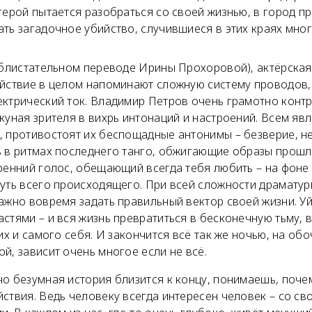
герой пытается разобраться со своей жизнью, в город п
ть загадочное убийство, случившиеся в этих краях мног
 блистательном переводе Ирины Прохоровой), актёрская
ействие в целом напоминают сложную систему проводов,
ектрический ток. Владимир Петров очень грамотно конт
окуная зрителя в вихрь интонаций и настроений. Всем я
 противостоят их беспощадные антонимы – безверие, не
ь в ритмах последнего танго, обжигающие образы прошл
ренний голос, обещающий всегда тебя любить – на фоне
уть всего происходящего. При всей сложности драматур
ажно вовремя задать правильный вектор своей жизни. Уй
стями – и вся жизнь превратиться в бесконечную тьму,
гих и самого себя. И закончится всё так же ночью, на об
й, зависит очень многое если не всё.
но безумная история близится к концу, понимаешь, поче
ствия. Ведь человеку всегда интересен человек – со св