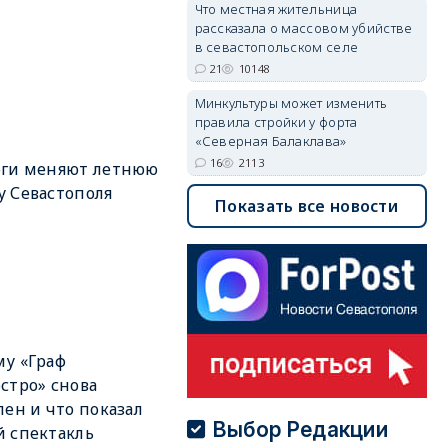
Что местная жительница
рассказала о массовом убийстве
в севастопольском селе
21
10148
Минкультуры может изменить
правила стройки у форта
«Северная Балаклава»
16
2113
оги меняют летнюю
 Севастополя
Показать все новости
у «Граф
стро» снова
лен и что показал
Выбор Редакции
 спектакль