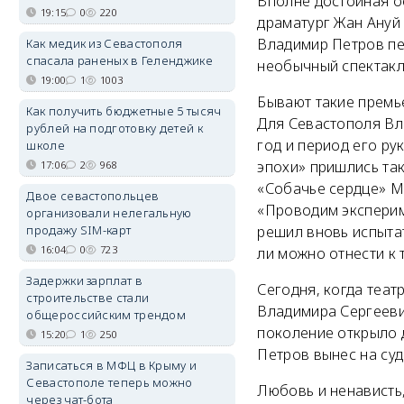
Вполне достойная о
19:15
0
220
драматург Жан Ануй 
Владимир Петров пе
Как медик из Севастополя
спасала раненых в Геленджике
необычный спектакл
19:00
1
1003
Бывают такие премье
Как получить бюджетные 5 тысяч
Для Севастополя Вла
рублей на подготовку детей к
год и период его ру
школе
эпохи» пришлись та
17:06
2
968
«Собачье сердце» М
Двое севастопольцев
«Проводим эксперим
организовали нелегальную
продажу SIM-карт
решил вновь испытат
16:04
0
723
ли можно отнести к 
Задержки зарплат в
Сегодня, когда теат
строительстве стали
Владимира Сергееви
общероссийским трендом
поколение открыло 
15:20
1
250
Петров вынес на суд
Записаться в МФЦ в Крыму и
Севастополе теперь можно
Любовь и ненависть,
через чат-бота