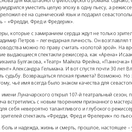
снова для масштабного философского романа. Однако, 
умудрился уместить целую эпоху в одну пьесу, а режисс
реложил её на сценический язык и подарил севастопол
ь – «Фредди, Фред и Фредерик».
ры, которые с замиранием сердца ждут не только зрители
димир Петров – легендарная личность. Он возглавлял т
ководства можно по праву считать «золотой эрой». На в
кие выдающиеся спектакли режиссера, как «Арена» Исаа
ихаила Булгакова, «Театр» Майкла Фрейна, «Панночка» 
ент» Александра Гельмана. И вот спустя почти 30 лет 
ь судьбу. Возвращаться плохая примета? Возможно. Но 
тому, чьё имя всегда было знаком качества для севастоп
р имени Луначарского открыл 107-й театральный сезон, 
ча встретились с новым творением признанного мастера
для себя невероятно талантливого и глубокого режиссё
 зрителей спектакль «Фредди, Фред и Фрелерик» по пьес
 боль и надежда, жизнь и смерть, прошлое, настоящее – 