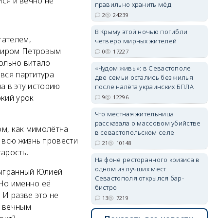
йся и вечно не
правильно хранить мёд
2
24239
erid: 2SDnjdPjgYS
В Крыму этой ночью погибли
гателем,
четверо мирных жителей
имиром Петровым
0
17227
вольно витало
«Чудом живы»: в Севастополе
 вся партитура
две семьи остались без жилья
а в эту историю
после налёта украинских БПЛА
кий урок
9
12296
erid: 2SDnjdvhGXG
Что местная жительница
рассказала о массовом убийстве
ом, как мимолётна
в севастопольском селе
 всю жизнь провести
21
10148
тарость.
На фоне ресторанного кризиса в
одном из лучших мест
сыгранный Юлией
Севастополя открылся бар-
 Но именно её
бистро
 И разве это не
13
7219
и вечным