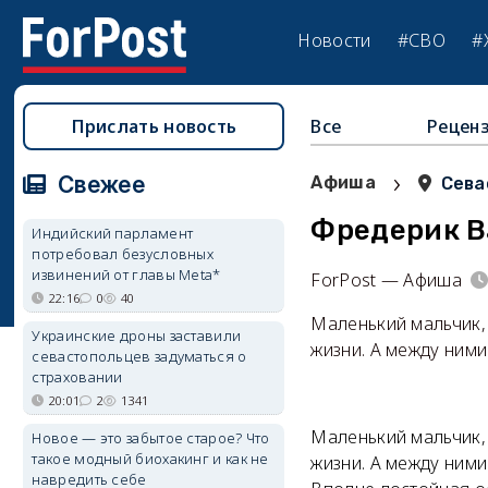
Новости
#СВО
#
Прислать новость
Все
Рецен
›
Свежее
Афиша
Сева
Фредерик В
Индийский парламент
потребовал безусловных
извинений от главы Meta*
ForPost — Афиша
22:16
0
40
Маленький мальчик, 
Украинские дроны заставили
жизни. А между ними
севастопольцев задуматься о
страховании
20:01
2
1341
Маленький мальчик, 
Новое — это забытое старое? Что
такое модный биохакинг и как не
жизни. А между ними
навредить себе