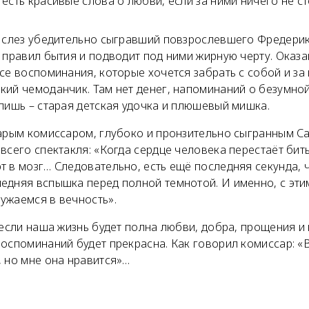
есть красивые слова о любви, если за ними ничего не ст
о слез убедительно сыгравший повзрослевшего Фредерик
 правил бытия и подводит под ними жирную черту. Оказа
се воспоминания, которые хочется забрать с собой и за
ий чемоданчик. Там нет денег, напоминаний о безумной
лишь – старая детская удочка и плюшевый мишка.
тарым комиссаром, глубоко и пронзительно сыгранным С
всего спектакля: «Когда сердце человека перестаёт бит
 в мозг… Следовательно, есть ещё последняя секунда, ч
едняя вспышка перед полной темнотой. И именно, с эт
ужаемся в вечность».
 если наша жизнь будет полна любви, добра, прощения и 
оспоминаний будет прекрасна. Как говорил комиссар: «
, но мне она нравится»…