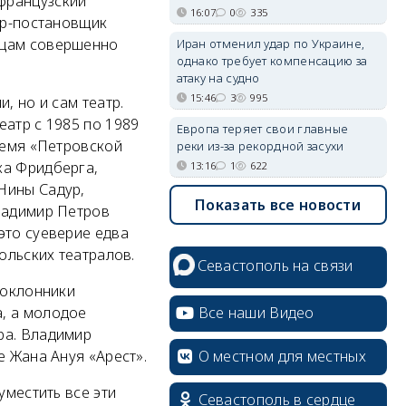
французский
16:07
0
335
ер-постановщик
ьцам совершенно
Иран отменил удар по Украине,
однако требует компенсацию за
атаку на судно
15:46
3
995
, но и сам театр.
еатр с 1985 по 1989
Европа теряет свои главные
ремя «Петровской
реки из-за рекордной засухи
ка Фридберга,
13:16
1
622
Нины Садур,
Показать все новости
Владимир Петров
это суеверие едва
ольских театралов.
Севастополь на связи
поклонники
Все наши Видео
, а молодое
ра. Владимир
О местном для местных
е Жана Ануя «Арест».
уместить все эти
Севастополь в сердце