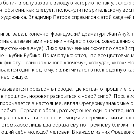
 бытия в одну захватывающую историю не так уж сложно.
чтобы они, как следует, полоснули по зрительскому вос
художника. Владимир Петров справился с этой задачей 
игры задал, конечно, французский драматург Жан Ануй,
тив с элементами мистики – «Арест» (хотя, совершенно
двухтомника Ануя). Лихо закрученный сюжет по своей с
е – кубик Рубика. Поначалу кажется, что все цветовые 
 финалу – слишком много «почему», «откуда», «кто»? Но
ываются один к одному, являя читателю полноценную ка
з настоящую.
азывается проездом в городе, где когда-то прошли его 
в прошлом, норовят раскрыться с новой силой. Порыви
прорывается в настоящее, являя Фредерику знакомые о
ы забыть. Первая любовь, разъедающее одиночество, и
щая страсть – все оттенки эмоций и переживаний выпле
м этом хаосе лишь два образа ему по-прежнему близки –
яющий себя молодой человек. В каждом из них Фредерик