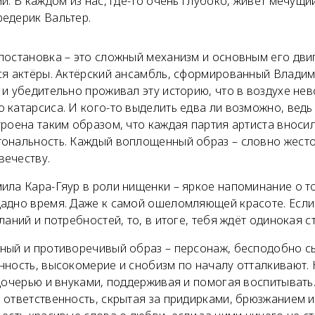
и. В каждом из нас, где-то очень глубоко, живёт мечущи
едерик Вальтер.
постановка – это сложный механизм и основным его дви
ся актёры. Актёрский ансамбль, сформированный Влад
и убедительно проживал эту историю, что в воздухе не
катарсиса. И кого-то выделить едва ли возможно, ведь
роена таким образом, что каждая партия артиста вносил
ональность. Каждый воплощенный образ – словно жесто
ечеству.
ила Кара-Гяур в роли нищенки – яркое напоминание о т
адно время. Даже к самой ошеломляющей красоте. Если
ланий и потребностей, то, в итоге, тебя ждёт одинокая с
ный и противоречивый образ – персонаж, бесподобно 
нность, высокомерие и снобизм по началу отталкивают.
дочерью и внуками, поддерживая и помогая воспитывать.
 ответственность, скрытая за придирками, брюзжанием 