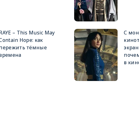
RAYE – This Music May
С мон
Contain Hope: как
кинот
пережить тёмные
экран
времена
почем
в кин