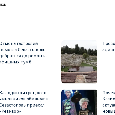
нюк
Отмена гастролей
Трев
помогла Севастополю
афишу
добраться до ремонта
афишных тумб
Как один хитрец всех
Почем
чиновников обманул: в
Калио
Севастополь приехал
актуа
«Ревизор»
новый