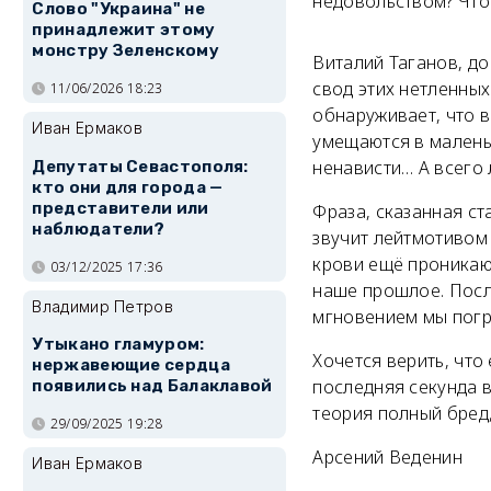
недовольством? Что 
Слово "Украина" не
принадлежит этому
монстру Зеленскому
Виталий Таганов, д
свод этих нетленных
11/06/2026 18:23
обнаруживает, что в
Иван Ермаков
умещаются в маленьк
ненависти… А всего 
Депутаты Севастополя:
кто они для города —
представители или
Фраза, сказанная с
наблюдатели?
звучит лейтмотивом 
крови ещё проникают
03/12/2025 17:36
наше прошлое. Посл
Владимир Петров
мгновением мы погр
Утыкано гламуром:
Хочется верить, что
нержавеющие сердца
последняя секунда в
появились над Балаклавой
теория полный бред
29/09/2025 19:28
Арсений Веденин
Иван Ермаков