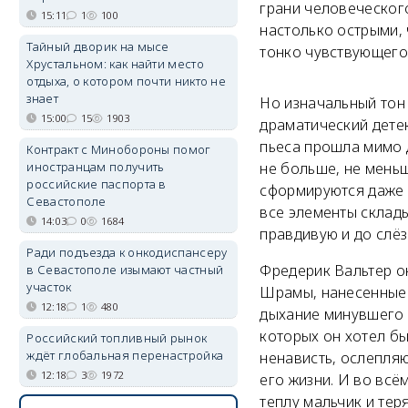
грани человеческого
15:11
1
100
настолько острыми, 
Тайный дворик на мысе
тонко чувствующего 
Хрустальном: как найти место
отдыха, о котором почти никто не
знает
Но изначальный тон 
15:00
15
1903
драматический детек
пьеса прошла мимо 
Контракт с Минобороны помог
иностранцам получить
не больше, не меньш
российские паспорта в
сформируются даже к
Севастополе
все элементы склад
14:03
0
1684
правдивую и до слё
Ради подъезда к онкодиспансеру
Фредерик Вальтер ок
в Севастополе изымают частный
участок
Шрамы, нанесенные 
12:18
1
480
дыхание минувшего 
которых он хотел б
Российский топливный рынок
ждёт глобальная перенастройка
ненависть, ослепляю
12:18
3
1972
его жизни. И во всё
теплу мальчик и тер