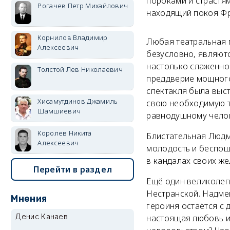
пороками и страстям
Рогачев Петр Михайлович
находящий покоя Фр
Корнилов Владимир
Любая театральная 
Алексеевич
безусловно, являют
настолько слаженно 
Толстой Лев Николаевич
преддверие мощного 
спектакля была выст
Хисамутдинов Джамиль
свою необходимую т
Шамшиевич
равнодушному челов
Королев Никита
Блистательная Людм
Алексеевич
молодость и беспощ
в кандалах своих же
Перейти в раздел
Ещё один великолеп
Нестранской. Надме
Мнения
героиня остаётся с 
Денис Канаев
настоящая любовь и