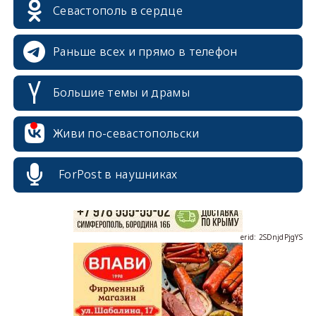
Севастополь в сердце
Раньше всех и прямо в телефон
Большие темы и драмы
erid: 2SDnjcrDNw6
Живи по-севастопольски
ForPost в наушниках
erid: 2SDnjdPjgYS
erid: 2SDnjdvhGXG