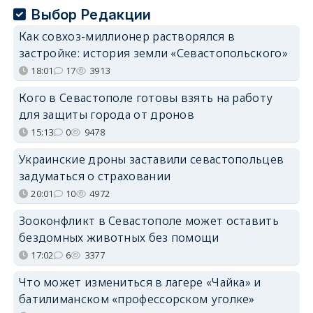
Выбор Редакции
Как совхоз-миллионер растворялся в
застройке: история земли «Севастопольского»
18:01
17
3913
Кого в Севастополе готовы взять на работу
для защиты города от дронов
15:13
0
9478
Украинские дроны заставили севастопольцев
задуматься о страховании
20:01
10
4972
Зооконфликт в Севастополе может оставить
бездомных животных без помощи
17:02
6
3377
Что может измениться в лагере «Чайка» и
батилиманском «профессорском уголке»