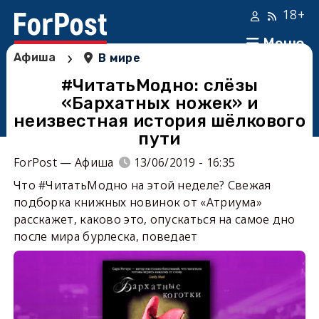
18+
Меню
›
Афиша
В мире
#ЧитатьМодно: слёзы
«Бархатных ножек» и
неизвестная история шёлкового
пути
ForPost — Афиша
13/06/2019 - 16:35
Что #ЧитатьМодно на этой неделе? Свежая
подборка книжных новинок от «Атриума»
расскажет, каково это, опускаться на самое дно
после мира бурлеска, поведает