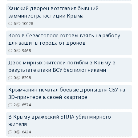
Ханский дворец возглавил бывший
замминистра юстиции Крыма
6
10028
Кого в Севастополе готовы взять на работу
erid: 2SDnjdvhGXG
для защиты города от дронов
0
9468
Двое мирных жителей погибли в Крыму в
результате атаки ВСУ беспилотниками
0
8398
Крымчанин печатал боевые дроны для СБУ на
3D-принтере в своей квартире
2
6574
В Крыму вражеский БПЛА убил мирного
жителя
0
6424