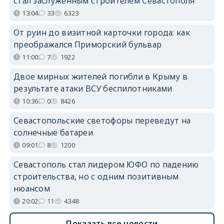
стал заслуженным строителем Севастополя
13:04
33
6323
От руин до визитной карточки города: как
преображался Приморский бульвар
11:00
7
1922
Двое мирных жителей погибли в Крыму в
результате атаки ВСУ беспилотниками
10:36
0
8426
Севастопольские светофоры переведут на
солнечные батареи
09:01
8
1200
Севастополь стал лидером ЮФО по падению
строительства, но с одним позитивным
нюансом
20:02
11
4348
Показать все новости