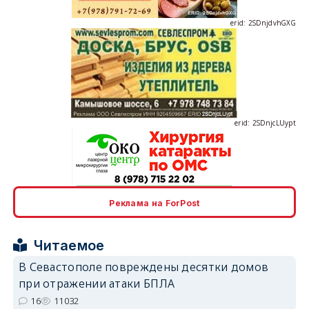
erid: 2SDnjcLUypt
erid: 2SDnjcrDNw6
Реклама на ForPost
Читаемое
В Севастополе повреждены десятки домов
при отражении атаки БПЛА
erid: 2SDnjdPjgYS
16
11032