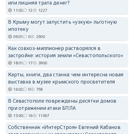
или лишняя трата денег?
11:02
12
1227
В Крыму могут запустить «узкую» льготную
ипотеку
09:01
0
2900
Как совхоз-миллионер растворялся в
застройке: история земли «Севастопольского»
18:01
17
3900
Карты, книги, два станка: чем интересна новая
выставка в музее крымского просветителя
16:02
0
758
В Севастополе повреждены десятки домов
при отражении атаки БПЛА
15:00
16
11067
Собственник «ИнтерСтроя» Евгений Кабанов