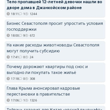
Тело пропавшей 12-летней девочки нашли во
дворе дома в Джанкойском районе
18:11
1
1244
Бизнес Севастополя просит упростить условия
господдержки
18:00
9
672
На какие расходы животноводы Севастополя
могут получить субсидию
17:41
0
24
Почему дорожают квартиры под снос и
выгодно ли покупать такое жильё
17:18
0
308
Глава Крыма анонсировал кадровые
перестановки в правительстве
17:06
1
1326
Тайвань готовит для Китая «адский ландшафт»