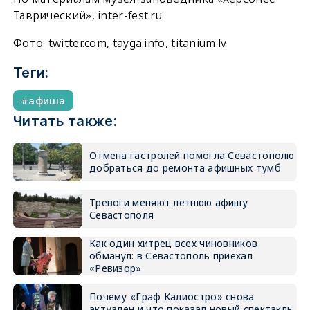
Таврический», inter-fest.ru
Фото: twitter.com, tayga.info, titanium.lv
Теги:
афиша
Читать также:
Отмена гастролей помогла Севастополю
добраться до ремонта афишных тумб
Тревоги меняют летнюю афишу
Севастополя
Как один хитрец всех чиновников
обманул: в Севастополь приехал
«Ревизор»
Почему «Граф Калиостро» снова
актуален и что показал новый спектакль