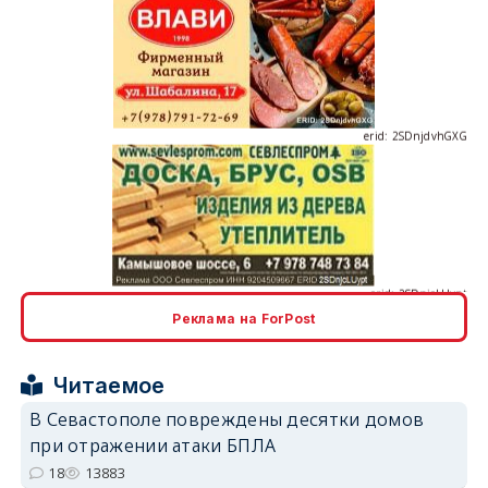
erid: 2SDnjdvhGXG
erid: 2SDnjcLUypt
Реклама на ForPost
erid: 2SDnjcrDNw6
Читаемое
В Севастополе повреждены десятки домов
при отражении атаки БПЛА
18
13883