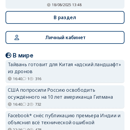
18/08/2025 13:48
В раздел
Личный кабинет
В мире
Тайвань готовит для Китая «адский ландшафт»
из дронов
16:40
1
316
США попросили Россию освободить
осуждённого на 10 лет американца Гилмана
16:40
2
732
Facebook* снёс публикацию премьера Индии и
объяснил всё технической ошибкой
22:16
0
478