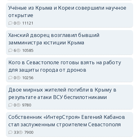
Учёные из Крыма и Кореи совершили научное
erid: 2SDnjdPjgYS
открытие
0
11121
Ханский дворец возглавил бывший
замминистра юстиции Крыма
6
10585
erid: 2SDnjdvhGXG
Кого в Севастополе готовы взять на работу
для защиты города от дронов
0
10256
Двое мирных жителей погибли в Крыму в
результате атаки ВСУ беспилотниками
0
9780
Собственник «ИнтерСтроя» Евгений Кабанов
стал заслуженным строителем Севастополя
33
7900