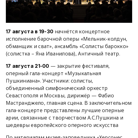
начнётся концертное
17 августа в 19-30
исполнение барочной оперы «Мельник-колдун,
обманщик и сват», ансамбль «Солисты барокко»
(солистка – Яна Иванилова), Античный театр.
— закрытие фестиваля,
17 августа 21-00
оперный гала-концерт «Музыкальная
Пушкиниана».
Участники: солисты,
объединенный симфонический оркестр
Севастополя и Москвы, дирижёр — Фабио
Мастранджело, главная сцена. В заключительном
гала-концерте представлены лучшие оперные
арии, связанные с творчеством А.С.Пушкина и
шедевры европейского оперного искусства
По материалам музея-заповедника «Херсонес