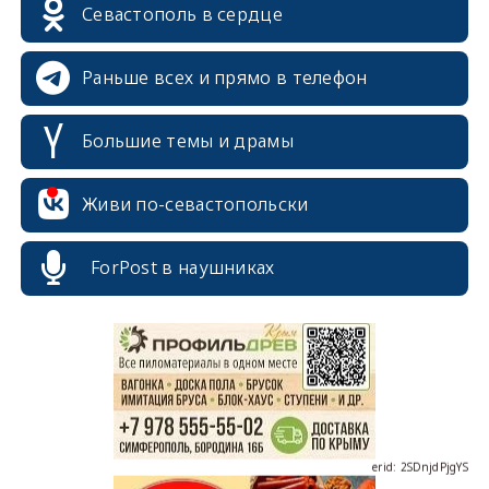
Севастополь в сердце
Раньше всех и прямо в телефон
Большие темы и драмы
Живи по-севастопольски
erid: 2SDnjcrDNw6
ForPost в наушниках
erid: 2SDnjdPjgYS