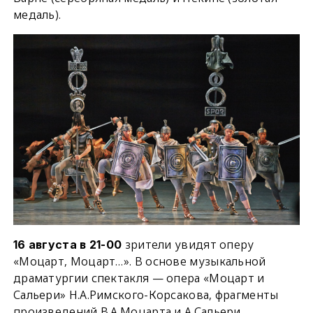
медаль).
зрители увидят оперу
16 августа в 21-00
«Моцарт, Моцарт…». В основе музыкальной
драматургии спектакля — опера «Моцарт и
Сальери» Н.А.Римского-Корсакова, фрагменты
произведений В.А.Моцарта и А.Сальери