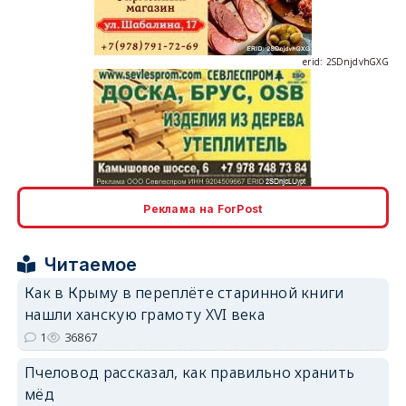
erid: 2SDnjdvhGXG
erid: 2SDnjcLUypt
Реклама на ForPost
Читаемое
Как в Крыму в переплёте старинной книги
нашли ханскую грамоту XVI века
erid: 2SDnjcrDNw6
1
36867
Пчеловод рассказал, как правильно хранить
мёд