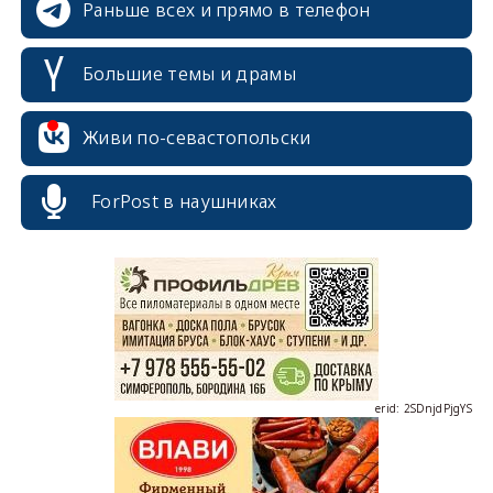
Раньше всех и прямо в телефон
Большие темы и драмы
Живи по-севастопольски
ForPost в наушниках
erid: 2SDnjcrDNw6
erid: 2SDnjdPjgYS