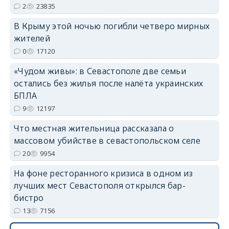
2
23835
erid: 2SDnjdPjgYS
В Крыму этой ночью погибли четверо мирных
жителей
0
17120
«Чудом живы»: в Севастополе две семьи
остались без жилья после налёта украинских
БПЛА
erid: 2SDnjdvhGXG
9
12197
Что местная жительница рассказала о
массовом убийстве в севастопольском селе
20
9954
На фоне ресторанного кризиса в одном из
лучших мест Севастополя открылся бар-
бистро
13
7156