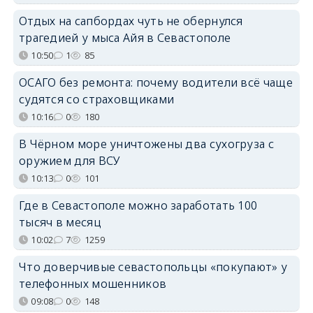
Отдых на сапбордах чуть не обернулся
трагедией у мыса Айя в Севастополе
10:50
1
85
ОСАГО без ремонта: почему водители всё чаще
судятся со страховщиками
10:16
0
180
В Чёрном море уничтожены два сухогруза с
оружием для ВСУ
10:13
0
101
Где в Севастополе можно заработать 100
тысяч в месяц
10:02
7
1259
Что доверчивые севастопольцы «покупают» у
телефонных мошенников
09:08
0
148