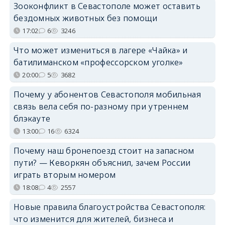
Зооконфликт в Севастополе может оставить
бездомных животных без помощи
17:02
6
3246
Что может измениться в лагере «Чайка» и
батилиманском «профессорском уголке»
20:00
5
3682
Почему у абонентов Севастополя мобильная
связь вела себя по-разному при утреннем
блэкауте
13:00
16
6324
Почему наш бронепоезд стоит на запасном
пути? — Кеворкян объяснил, зачем России
играть вторым номером
18:08
4
2557
Новые правила благоустройства Севастополя:
что изменится для жителей, бизнеса и