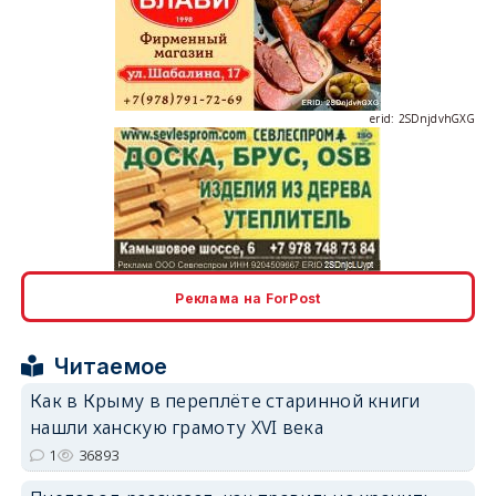
erid: 2SDnjdvhGXG
erid: 2SDnjcLUypt
Реклама на ForPost
Читаемое
Как в Крыму в переплёте старинной книги
erid: 2SDnjcrDNw6
нашли ханскую грамоту XVI века
1
36893