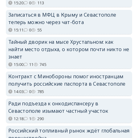
15:20
0
113
Записаться в МФЦ в Крыму и Севастополе
теперь можно через чат-бота
15:11
0
55
Тайный дворик на мысе Хрустальном: как
найти место отдыха, о котором почти никто не
знает
15:00
11
745
Контракт с Минобороны помог иностранцам
получить российские паспорта в Севастополе
14:03
0
785
Ради подъезда к онкодиспансеру в
Севастополе изымают частный участок
12:18
1
290
Российский топливный рынок ждёт глобальная
перенастройка