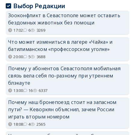
Выбор Редакции
Зооконфликт в Севастополе может оставить
бездомных животных без помощи
17:02
6
3269
Что может измениться в лагере «Чайка» и
батилиманском «профессорском уголке»
20:00
5
3688
Почему у абонентов Севастополя мобильная
связь вела себя по-разному при утреннем
блэкауте
13:00
16
6337
Почему наш бронепоезд стоит на запасном
пути? — Кеворкян объяснил, зачем России
играть вторым номером
18:08
4
2565