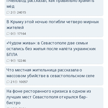
Пчеловод рассказал, как правильно хранить
мёд
2
24015
erid: 2SDnjdPjgYS
В Крыму этой ночью погибли четверо мирных
жителей
0
17164
«Чудом живы»: в Севастополе две семьи
остались без жилья после налёта украинских
erid: 2SDnjdvhGXG
БПЛА
9
12246
Что местная жительница рассказала о
массовом убийстве в севастопольском селе
21
10057
На фоне ресторанного кризиса в одном из
лучших мест Севастополя открылся бар-
бистро