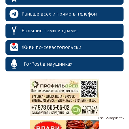
Раньше всех и прямо в телефон
Большие темы и драмы
Живи по-севастопольски
ForPost в наушниках
erid: 2SDnjcrDNw6
erid: 2SDnjdPjgYS