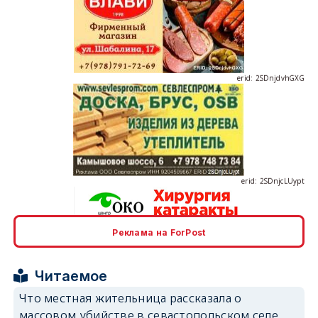
erid: 2SDnjdvhGXG
erid: 2SDnjcLUypt
Реклама на ForPost
erid: 2SDnjcrDNw6
Читаемое
Что местная жительница рассказала о
массовом убийстве в севастопольском селе