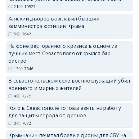
21
10527
Ханский дворец возглавил бывший
erid: 2SDnjdPjgYS
замминистра юстиции Крыма
5
7642
На фоне ресторанного кризиса в одном из
лучших мест Севастополя открылся бар-
бистро
erid: 2SDnjdvhGXG
13
7346
В севастопольском селе военнослужащий убил
военного и мирных жителей
4
7275
Кого в Севастополе готовы взять на работу
для защиты города от дронов
0
7072
Крымчанин печатал боевые дроны для СБУ на