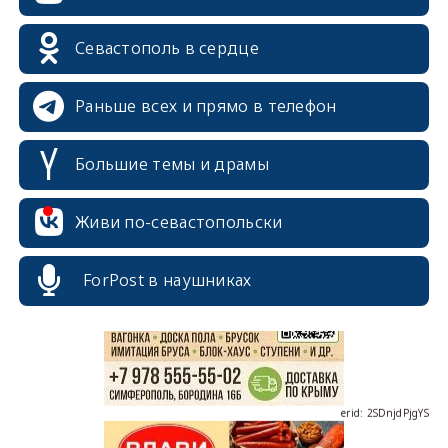
Севастополь в сердце
Раньше всех и прямо в телефон
Большие темы и драмы
Живи по-севастопольски
erid: 2SDnjcrDNw6
ForPost в наушниках
erid: 2SDnjdPjgYS