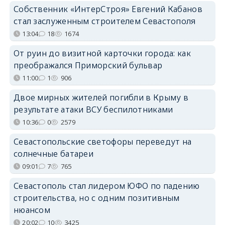
Собственник «ИнтерСтроя» Евгений Кабанов
стал заслуженным строителем Севастополя
13:04
18
1674
От руин до визитной карточки города: как
преображался Приморский бульвар
11:00
1
906
Двое мирных жителей погибли в Крыму в
результате атаки ВСУ беспилотниками
10:36
0
2579
Севастопольские светофоры переведут на
солнечные батареи
09:01
7
765
Севастополь стал лидером ЮФО по падению
строительства, но с одним позитивным
нюансом
20:02
10
3425