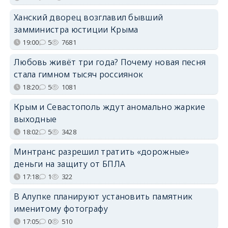
Ханский дворец возглавил бывший
замминистра юстиции Крыма
19:00
5
7681
Любовь живёт три года? Почему новая песня
стала гимном тысяч россиянок
18:20
5
1081
Крым и Севастополь ждут аномально жаркие
выходные
18:02
5
3428
Минтранс разрешил тратить «дорожные»
деньги на защиту от БПЛА
17:18
1
322
В Алупке планируют установить памятник
именитому фотографу
17:05
0
510