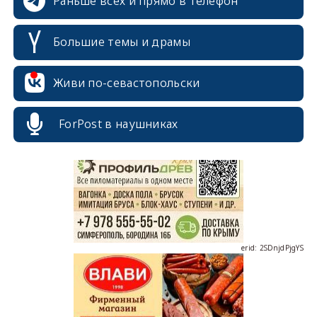
Раньше всех и прямо в телефон
Большие темы и драмы
Живи по-севастопольски
erid: 2SDnjcrDNw6
ForPost в наушниках
erid: 2SDnjdPjgYS
erid: 2SDnjdvhGXG