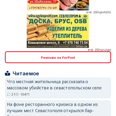
erid: 2SDnjcLUypt
Реклама на ForPost
erid: 2SDnjcrDNw6
Читаемое
Что местная жительница рассказала о
массовом убийстве в севастопольском селе
21
10471
На фоне ресторанного кризиса в одном из
erid: 2SDnjdPjgYS
лучших мест Севастополя открылся бар-