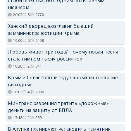
строительства, но с одним позитивным
нюансом
20:02
5
2770
Ханский дворец возглавил бывший
замминистра юстиции Крыма
19:00
5
6498
Любовь живёт три года? Почему новая песня
стала гимном тысяч россиянок
18:20
2
811
Крым и Севастополь ждут аномально жаркие
выходные
18:02
4
2990
Минтранс разрешил тратить «дорожные»
деньги на защиту от БПЛА
17:18
1
259
В Алупке планируют установить памятник