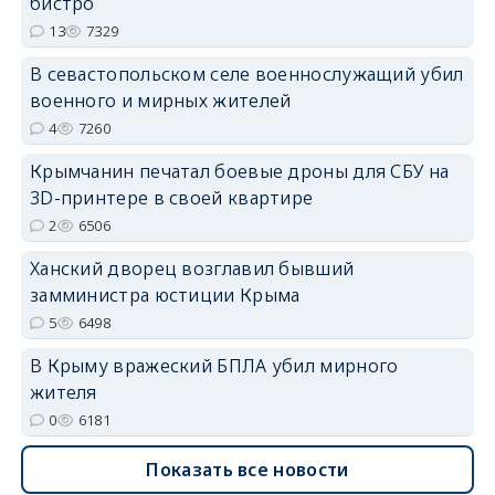
бистро
13
7329
В севастопольском селе военнослужащий убил
военного и мирных жителей
4
7260
erid: 2SDnjdvhGXG
Крымчанин печатал боевые дроны для СБУ на
3D-принтере в своей квартире
2
6506
Ханский дворец возглавил бывший
замминистра юстиции Крыма
5
6498
В Крыму вражеский БПЛА убил мирного
жителя
0
6181
Показать все новости