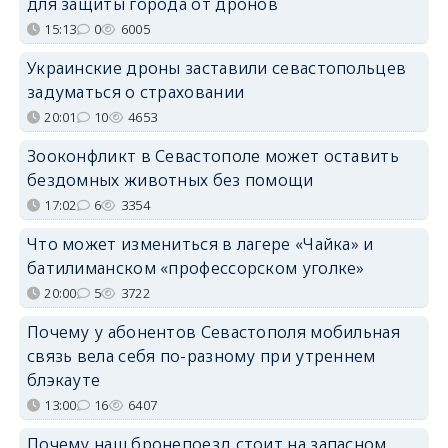
для защиты города от дронов
15:13
0
6005
Украинские дроны заставили севастопольцев
задуматься о страховании
20:01
10
4653
Зооконфликт в Севастополе может оставить
бездомных животных без помощи
17:02
6
3354
Что может измениться в лагере «Чайка» и
батилиманском «профессорском уголке»
20:00
5
3722
Почему у абонентов Севастополя мобильная
связь вела себя по-разному при утреннем
блэкауте
13:00
16
6407
Почему наш бронепоезд стоит на запасном