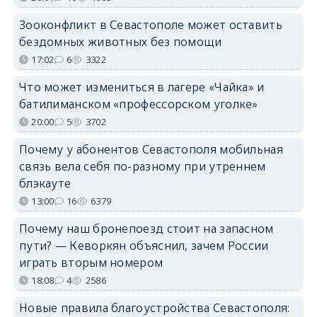
Зооконфликт в Севастополе может оставить
бездомных животных без помощи
17:02
6
3322
Что может измениться в лагере «Чайка» и
батилиманском «профессорском уголке»
20:00
5
3702
Почему у абонентов Севастополя мобильная
связь вела себя по-разному при утреннем
блэкауте
13:00
16
6379
Почему наш бронепоезд стоит на запасном
пути? — Кеворкян объяснил, зачем России
играть вторым номером
18:08
4
2586
Новые правила благоустройства Севастополя: