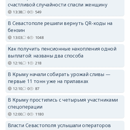
счастливой случайности спасли женщину
13:38
0
549
В Севастополе решили вернуть QR-коды на
бензин
13:03
6
1048
Как получить пенсионные накопления одной
выплатой: названы два способа
12:16
1
218
В Крыму начали собирать урожай сливы —
первые 11 тонн уже на прилавках
12:10
0
87
В Крыму простились с четырьмя участниками
спецоперации
12:00
0
1180
Власти Севастополя услышали операторов