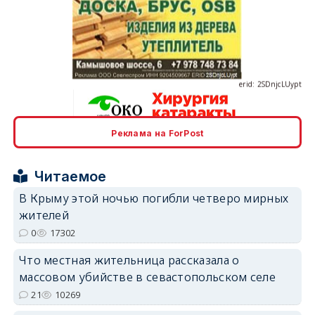
erid: 2SDnjcLUypt
Реклама на ForPost
erid: 2SDnjcrDNw6
Читаемое
В Крыму этой ночью погибли четверо мирных
жителей
0
17302
Что местная жительница рассказала о
erid: 2SDnjdPjgYS
массовом убийстве в севастопольском селе
21
10269