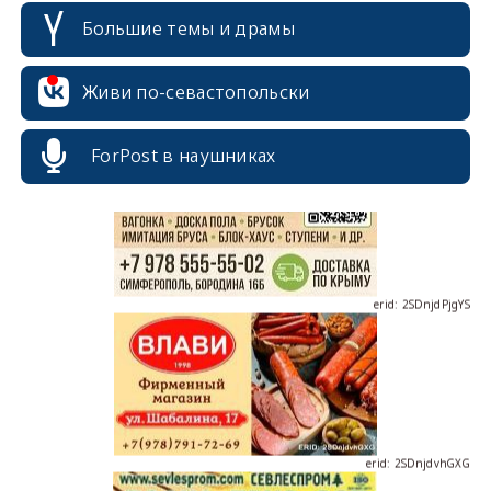
Большие темы и драмы
Живи по-севастопольски
erid: 2SDnjcrDNw6
ForPost в наушниках
erid: 2SDnjdPjgYS
erid: 2SDnjdvhGXG