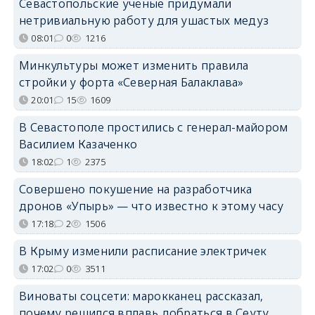
Севастопольские учёные придумали
нетривиальную работу для ушастых медуз
08:01
0
1216
Минкультуры может изменить правила
стройки у форта «Северная Балаклава»
20:01
15
1609
В Севастополе простились с генерал-майором
Василием Казаченко
18:02
1
2375
Совершено покушение на разработчика
дронов «Упырь» — что известно к этому часу
17:18
2
1506
В Крыму изменили расписание электричек
17:02
0
3511
Виноваты соцсети: марокканец рассказал,
почему решился вплавь добраться в Сеуту