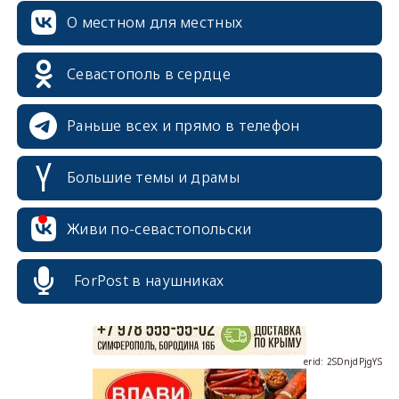
О местном для местных
Севастополь в сердце
Раньше всех и прямо в телефон
Большие темы и драмы
erid: 2SDnjcrDNw6
Живи по-севастопольски
ForPost в наушниках
erid: 2SDnjdPjgYS