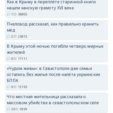
Как в Крыму в переплёте старинной книги
нашли ханскую грамоту XVI века
1
36865
erid: 2SDnjdPjgYS
Пчеловод рассказал, как правильно хранить
мёд
2
23815
В Крыму этой ночью погибли четверо мирных
жителей
erid: 2SDnjdvhGXG
0
17111
«Чудом живы»: в Севастополе две семьи
остались без жилья после налёта украинских
БПЛА
9
12193
Что местная жительница рассказала о
массовом убийстве в севастопольском селе
20
9939