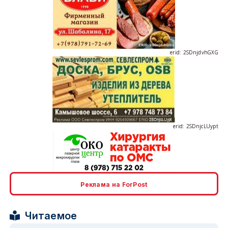
erid: 2SDnjdvhGXG
erid: 2SDnjcLUypt
Реклама на ForPost
erid: 2SDnjcrDNw6
Читаемое