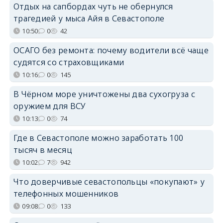
Отдых на сапбордах чуть не обернулся
трагедией у мыса Айя в Севастополе
10:50
0
42
ОСАГО без ремонта: почему водители всё чаще
судятся со страховщиками
10:16
0
145
В Чёрном море уничтожены два сухогруза с
оружием для ВСУ
10:13
0
74
Где в Севастополе можно заработать 100
тысяч в месяц
10:02
7
942
Что доверчивые севастопольцы «покупают» у
телефонных мошенников
09:08
0
133