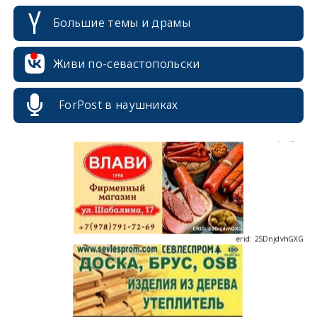
Большие темы и драмы
erid: 2SDnjcrDNw6
Живи по-севастопольски
ForPost в наушниках
erid: 2SDnjdPjgYS
erid: 2SDnjdvhGXG