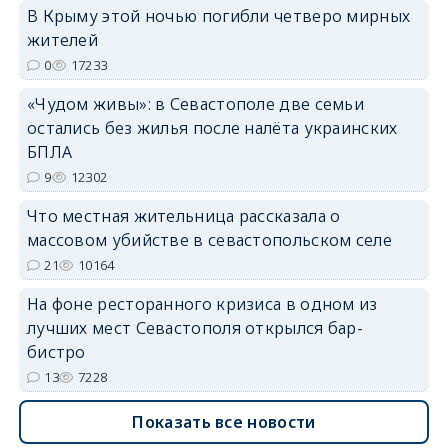
В Крыму этой ночью погибли четверо мирных
erid: 2SDnjdvhGXG
жителей
0
17233
«Чудом живы»: в Севастополе две семьи
остались без жилья после налёта украинских
БПЛА
9
12302
Что местная жительница рассказала о
массовом убийстве в севастопольском селе
21
10164
На фоне ресторанного кризиса в одном из
лучших мест Севастополя открылся бар-
бистро
13
7228
Показать все новости