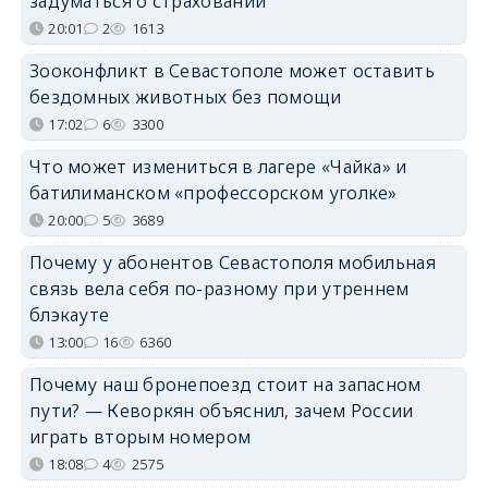
задуматься о страховании
20:01
2
1613
Зооконфликт в Севастополе может оставить
бездомных животных без помощи
17:02
6
3300
Что может измениться в лагере «Чайка» и
батилиманском «профессорском уголке»
20:00
5
3689
Почему у абонентов Севастополя мобильная
связь вела себя по-разному при утреннем
блэкауте
13:00
16
6360
Почему наш бронепоезд стоит на запасном
пути? — Кеворкян объяснил, зачем России
играть вторым номером
18:08
4
2575