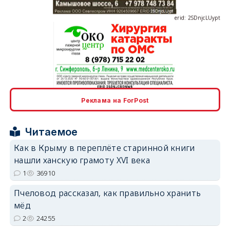
erid: 2SDnjcLUypt
erid: 2SDnjcrDNw6
Реклама на ForPost
Читаемое
Как в Крыму в переплёте старинной книги
нашли ханскую грамоту XVI века
erid: 2SDnjdPjgYS
1
36910
Пчеловод рассказал, как правильно хранить
мёд
2
24255