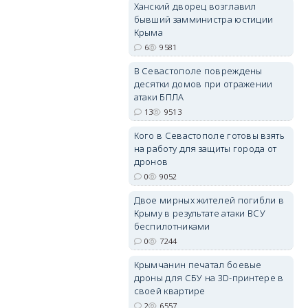
Ханский дворец возглавил
бывший замминистра юстиции
erid: 2SDnjdPjgYS
Крыма
6
9581
В Севастополе повреждены
десятки домов при отражении
атаки БПЛА
13
9513
erid: 2SDnjdvhGXG
Кого в Севастополе готовы взять
на работу для защиты города от
дронов
0
9052
Двое мирных жителей погибли в
Крыму в результате атаки ВСУ
беспилотниками
0
7244
Крымчанин печатал боевые
дроны для СБУ на 3D-принтере в
своей квартире
2
6557