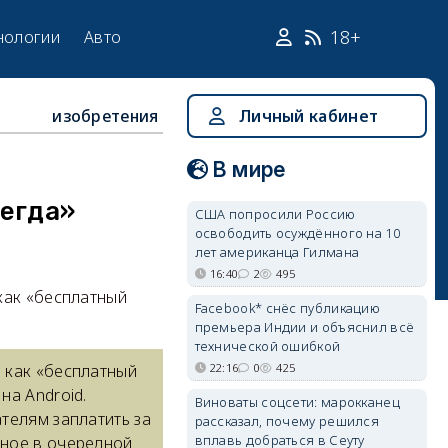
18+
нологии
Авто
изобретения
Личный кабинет
В мире
сегда»
США попросили Россию
освободить осуждённого на 10
лет американца Гилмана
16:40
2
495
как «бесплатный
Facebook* снёс публикацию
премьера Индии и объяснил всё
технической ошибкой
22:16
0
425
 как «бесплатный
на Android.
Виноваты соцсети: марокканец
телям заплатить за
рассказал, почему решился
вплавь добраться в Сеуту
нное в очередной