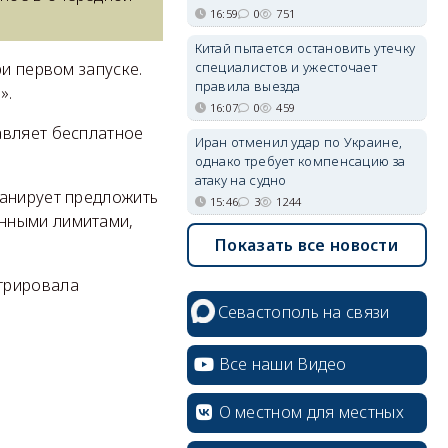
16:59
0
751
Китай пытается остановить утечку
специалистов и ужесточает
ри первом запуске.
правила выезда
».
16:07
0
459
авляет бесплатное
Иран отменил удар по Украине,
однако требует компенсацию за
атаку на судно
ланирует предложить
15:46
3
1244
енными лимитами,
Показать все новости
трировала
Севастополь на связи
Все наши Видео
О местном для местных