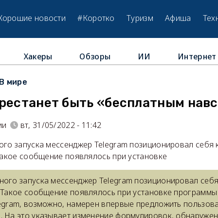
Хорошие новости
#Коротко
Туризм
Афиша
Тех
Хакеры
Обзоры
ИИ
Интернет
В мире
ерестанет быть «бесплатным нав
ии
вт, 31/05/2022 - 11:42
ого запуска мессенджер Telegram позиционировал себя 
 Такое сообщение появлялось при установке
ного запуска мессенджер Telegram позиционировал себя
. Такое сообщение появлялось при установке программы 
legram, возможно, намерен впервые предложить пользова
. На это указывает изменение формулировок, обнаруже