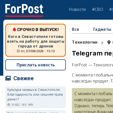
Новости
#СВО
#
Все
Гаджеты
СРОЧНО В ВЫПУСК!
Кого в Севастополе готовы
›
взять на работу для защиты
Технологии
города от дронов
пт, 07/08/2026 - 15:13
Telegram п
Прислать новость
ForPost — Технолог
С момента глобальн
Свежее
навсегда» продукт.
Культура чаевых в Севастополе:
С момента глобаль
благодарность или лишняя трата
денег?
навсегда» продукт
11:02
0
109
Однако, теперь Te
некоторые функции