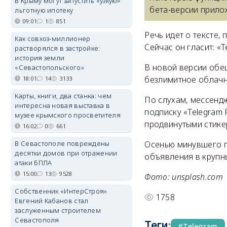
В Крыму могут запустить «узкую»
бета-версии прило
льготную ипотеку
09:01
1
851
Речь идет о тексте,
Как совхоз-миллионер
Сейчас он гласит: «
растворялся в застройке:
история земли
В новой версии обе
«Севастопольского»
безлимитное облачн
18:01
14
3133
Карты, книги, два станка: чем
По слухам, мессенд
интересна новая выставка в
подписку «Telegram
музее крымского просветителя
продвинутыми стике
16:02
0
661
В Севастополе повреждены
Осенью минувшего г
десятки домов при отражении
объявления в крупны
атаки БПЛА
15:00
13
9528
Фото: unsplash.com
Собственник «ИнтерСтроя»
1758
Евгений Кабанов стал
заслуженным строителем
Севастополя
Теги:
Telegram