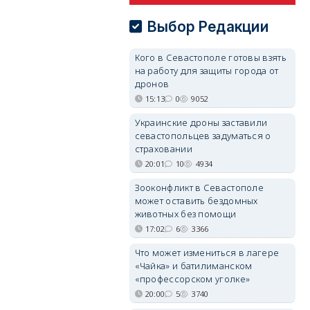
Выбор Редакции
Кого в Севастополе готовы взять
на работу для защиты города от
дронов
15:13
0
9052
Украинские дроны заставили
севастопольцев задуматься о
страховании
20:01
10
4934
Зооконфликт в Севастополе
может оставить бездомных
животных без помощи
17:02
6
3366
Что может измениться в лагере
«Чайка» и батилиманском
«профессорском уголке»
20:00
5
3740