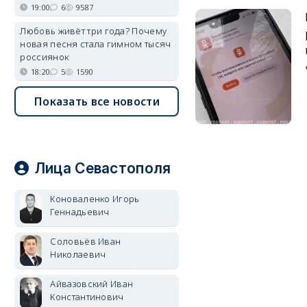
19:00
6
9587
Любовь живёт три года? Почему
новая песня стала гимном тысяч
россиянок
18:20
5
1590
Показать все новости
Лица Севастополя
Коноваленко Игорь
Геннадьевич
Соловьёв Иван
Николаевич
Айвазовский Иван
Константинович