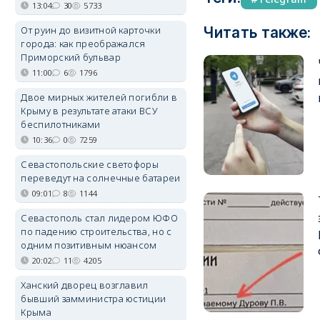
13:04
30
5733
От руин до визитной карточки
Читать также:
города: как преображался
Приморский бульвар
11:00
6
1796
Двое мирных жителей погибли в
Крыму в результате атаки ВСУ
беспилотниками
10:36
0
7259
Севастопольские светофоры
переведут на солнечные батареи
09:01
8
1144
Севастополь стал лидером ЮФО
по падению строительства, но с
одним позитивным нюансом
20:02
11
4205
Ханский дворец возглавил
бывший замминистра юстиции
Крыма