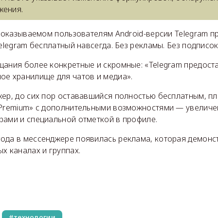
жения.
 показываемом пользователям Android-версии Telegram п
Telegram бесплатный навсегда. Без рекламы. Без подписок
щания более конкретные и скромные: «Telegram предост
ое хранилище для чатов и медиа».
жер, до сих пор остававшийся полностью бесплатным, п
 Premium» с дополнительными возможностями — увелич
рами и специальной отметкой в профиле.
ода в мессенджере появилась реклама, которая демонс
х каналах и группах.
технологии