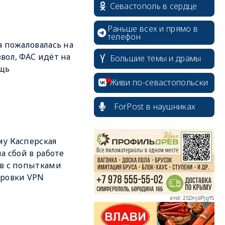
Севастополь в сердце
Раньше всех и прямо в
телефон
a пожаловалась на
вол, ФАС идёт на
Большие темы и драмы
щь
Живи по-севастопольски
ForPost в наушниках
erid: 2SDnjcrDNw6
у Касперская
ла сбой в работе
в с попытками
ировки VPN
erid: 2SDnjdPjgYS