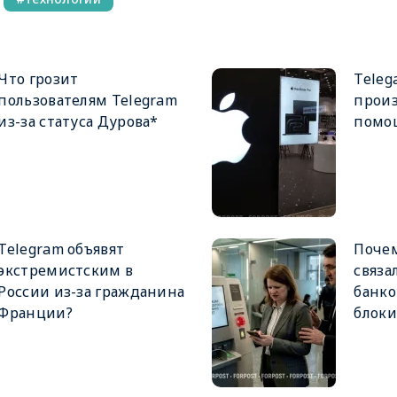
Что грозит
Teleg
пользователям Telegram
произ
из-за статуса Дурова*
помо
Telegram объявят
Почем
экстремистским в
связа
России из-за гражданина
банко
Франции?
блок