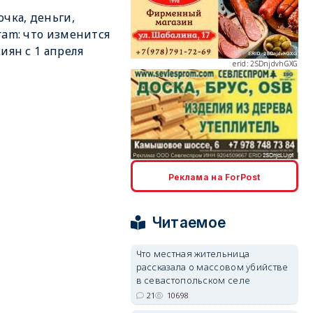
очка, деньги,
ram: что изменится
erid: 2SDnjdvhGXG
сиян с 1 апреля
erid: 2SDnjcLUypt
Реклама на ForPost
Читаемое
erid: 2SDnjcrDNw6
Что местная жительница
рассказала о массовом убийстве
в севастопольском селе
21
10698